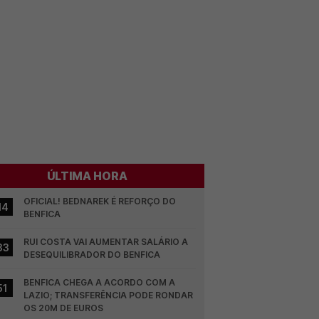
ÚLTIMA HORA
OFICIAL! BEDNAREK É REFORÇO DO 
14
BENFICA
RUI COSTA VAI AUMENTAR SALÁRIO A 
33
DESEQUILIBRADOR DO BENFICA
BENFICA CHEGA A ACORDO COM A 
51
LAZIO; TRANSFERÊNCIA PODE RONDAR 
OS 20M DE EUROS