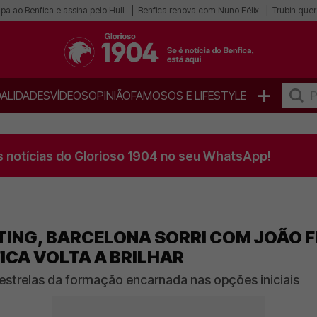
pa ao Benfica e assina pelo Hull
Benfica renova com Nuno Félix
Trubin quer 
+
ALIDADES
VÍDEOS
OPINIÃO
FAMOSOS E LIFESTYLE
s notícias do Glorioso 1904 no seu WhatsApp!
TING, BARCELONA SORRI COM JOÃO F
ICA VOLTA A BRILHAR
estrelas da formação encarnada nas opções iniciais