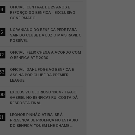
OFICIAL! CENTRAL DE 25 ANOS É 
19
REFORÇO DO BENFICA - EXCLUSIVO 
CONFIRMADO
UCRANIANO DO BENFICA PEDE PARA 
15
SAIR DO CLUBE DA LUZ O MAIS RÁPIDO 
POSSÍVEL
OFICIAL! FÉLIX CHEGA A ACORDO COM 
42
O BENFICA ATÉ 2030
OFICIAL! DAHL FOGE AO BENFICA E 
53
ASSINA POR CLUBE DA PREMIER 
LEAGUE
EXCLUSIVO GLORIOSO 1904 - TIAGO 
00
GABRIEL NO BENFICA? RUI COSTA DÁ 
RESPOSTA FINAL
LEONOR PINHÃO ATIRA-SE À 
31
PRESENÇA DE PROENÇA NO ESTÁDIO 
DO BENFICA: "QUEM LHE CHAME 
DESCARAMENTO..."