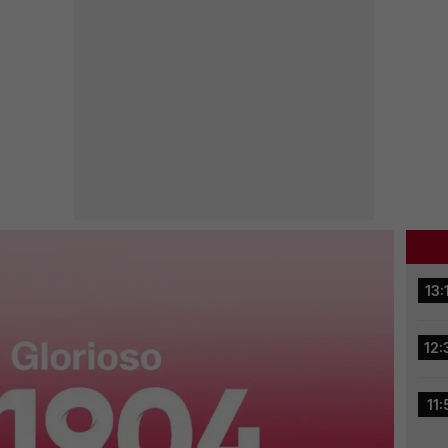
13:
12:
11: