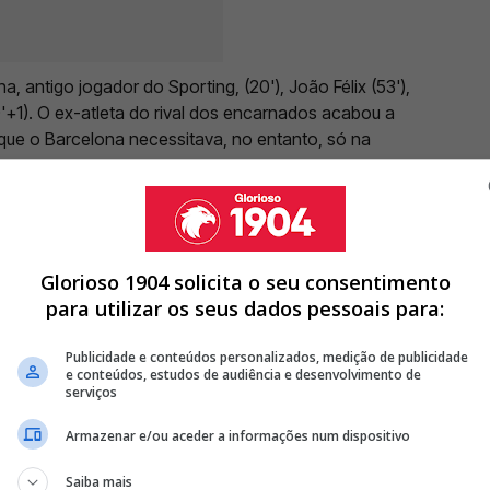
 antigo jogador do Sporting, (20'), João Félix (53'),
0'+1). O ex-atleta do rival dos encarnados acabou a
 que o Barcelona necessitava, no entanto, só na
istiu à goleada catalã.
Glorioso 1904 solicita o seu consentimento
IMO DE GARANTIR REGRESSO DE JOGADOR DO BARCELONA
para utilizar os seus dados pessoais para:
ICA E É ANUNCIADO COMO REFORÇO DO BARCELONA AOS 27
Publicidade e conteúdos personalizados, medição de publicidade
e conteúdos, estudos de audiência e desenvolvimento de
E AGORA ACABA POR RUMAR AO... BARCELONA
serviços
<
>
Armazenar e/ou aceder a informações num dispositivo
liou a vantagem para a equipa da casa, aos 54
Saiba mais