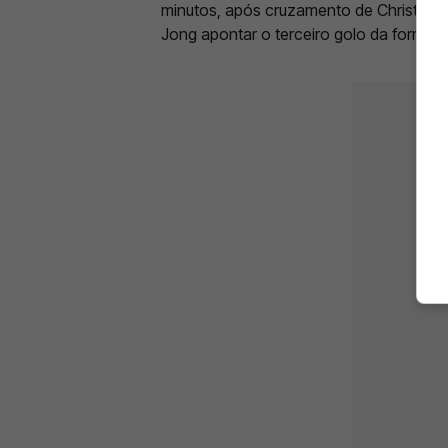
minutos, após cruzamento de Christense
Jong apontar o terceiro golo da formaç