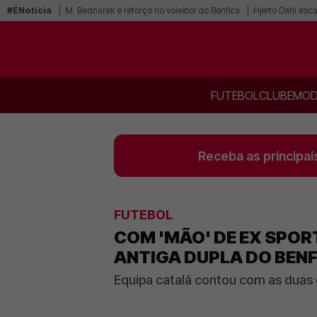
#ÉNotícia
M. Bednarek é reforço no voleibol do Benfica
Hjerto Dahl esca
FUTEBOL
CLUBE
MOD
Receba as principai
FUTEBOL
COM 'MÃO' DE EX SPOR
ANTIGA DUPLA DO BENF
Equipa catalã contou com as duas 