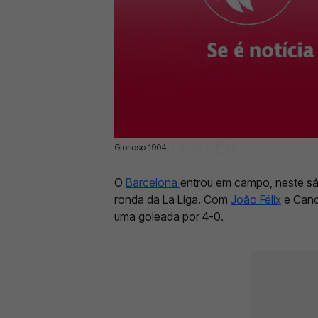
Glorioso 1904
24 Fev 2024 | 16:35 |
0
O
Barcelona
entrou em campo, neste sá
ronda da La Liga. Com
João Félix
e Canc
uma goleada por 4-0.