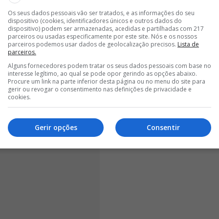
n. Poucos minutos depois, foi a vez de Frenkie de
Os seus dados pessoais vão ser tratados, e as informações do seu
ão espanhola.
dispositivo (cookies, identificadores únicos e outros dados do
dispositivo) podem ser armazenadas, acedidas e partilhadas com 217
parceiros ou usadas especificamente por este site. Nós e os nossos
parceiros podemos usar dados de geolocalização precisos.
Lista de
parceiros.
Alguns fornecedores podem tratar os seus dados pessoais com base no
interesse legítimo, ao qual se pode opor gerindo as opções abaixo.
Procure um link na parte inferior desta página ou no menu do site para
gerir ou revogar o consentimento nas definições de privacidade e
cookies.
Gerir opções
Consentir