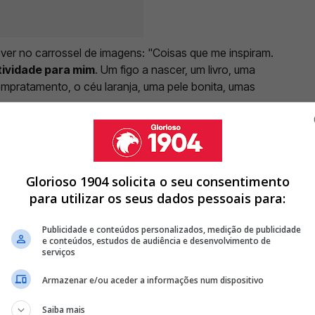
er no carrossel de imagens: "Coisas que me inspiram.
tividade para mim
. Um figo a nascer, um livro, uma
empratamento, o céu laranja, uma pele bonita, umas
Glorioso 1904 solicita o seu consentimento
MONTEIRO, CRISTINA FERREIRA REVELA CONTRATEMPO:
para utilizar os seus dados pessoais para:
RTILHA DESTINO DE FÉRIAS SURPREENDENTE COM OS FÃS
Publicidade e conteúdos personalizados, medição de publicidade
e conteúdos, estudos de audiência e desenvolvimento de
serviços
IXA PISTA SOBRE NOVO DESTINO DE FÉRIAS
Armazenar e/ou aceder a informações num dispositivo
<
>
Saiba mais