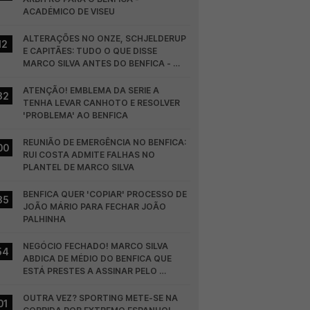
ACADÉMICO DE VISEU
ALTERAÇÕES NO ONZE, SCHJELDERUP 
12
E CAPITÃES: TUDO O QUE DISSE 
MARCO SILVA ANTES DO BENFICA - 
HEARTS
ATENÇÃO! EMBLEMA DA SERIE A 
32
TENHA LEVAR CANHOTO E RESOLVER 
'PROBLEMA' AO BENFICA
REUNIÃO DE EMERGÊNCIA NO BENFICA: 
00
RUI COSTA ADMITE FALHAS NO 
PLANTEL DE MARCO SILVA
BENFICA QUER 'COPIAR' PROCESSO DE 
35
JOÃO MÁRIO PARA FECHAR JOÃO 
PALHINHA
NEGÓCIO FECHADO! MARCO SILVA 
54
ABDICA DE MÉDIO DO BENFICA QUE 
ESTÁ PRESTES A ASSINAR PELO 
COLÓNIA
OUTRA VEZ? SPORTING METE-SE NA 
01