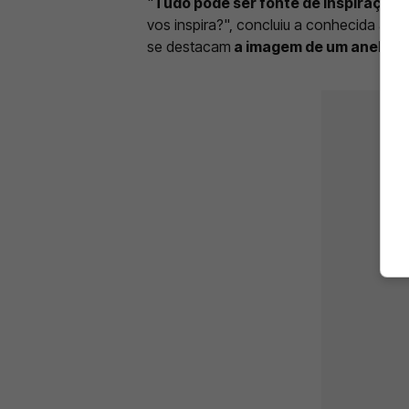
"
Tudo pode ser fonte de inspiração
.
vos inspira?", concluiu a conhecida ade
se destacam
a imagem de um anel e d