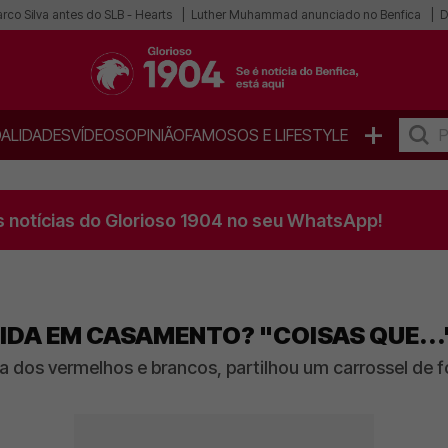
co Silva antes do SLB - Hearts
Luther Muhammad anunciado no Benfica
D
+
ALIDADES
VÍDEOS
OPINIÃO
FAMOSOS E LIFESTYLE
s notícias do Glorioso 1904 no seu WhatsApp!
DIDA EM CASAMENTO? "COISAS QUE...
 dos vermelhos e brancos, partilhou um carrossel de f