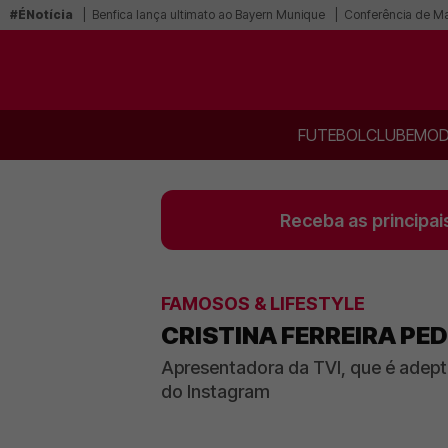
#ÉNotícia
Benfica lança ultimato ao Bayern Munique
Conferência de Mar
FUTEBOL
CLUBE
MOD
Receba as principai
FAMOSOS & LIFESTYLE
CRISTINA FERREIRA PE
Apresentadora da TVI, que é adepta
do Instagram