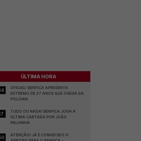
ÚLTIMA HORA
OFICIAL! BENFICA APRESENTA 
34
EXTREMO DE 27 ANOS QUE CHEGA DA 
POLÓNIA
TUDO OU NADA! BENFICA JOGA A 
17
ÚLTIMA CARTADA POR JOÃO 
PALHINHA
ATENÇÃO! JÁ É CONHECIDO O 
50
ÁRBITRO PARA O BENFICA - 