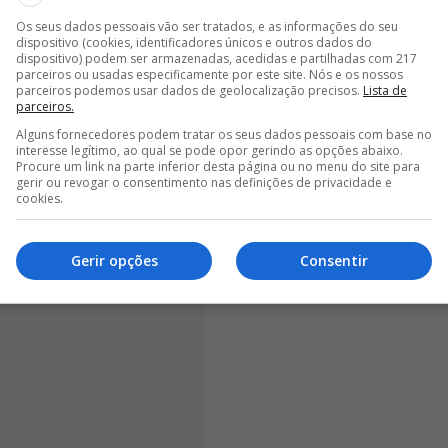
 E somos mesmo o que pensamos. E a vocês? O que
pta do Benfica como legenda nas fotografias na quais
Os seus dados pessoais vão ser tratados, e as informações do seu
dispositivo (cookies, identificadores únicos e outros dados do
e paisagens
.
dispositivo) podem ser armazenadas, acedidas e partilhadas com 217
parceiros ou usadas especificamente por este site. Nós e os nossos
parceiros podemos usar dados de geolocalização precisos.
Lista de
parceiros.
Alguns fornecedores podem tratar os seus dados pessoais com base no
interesse legítimo, ao qual se pode opor gerindo as opções abaixo.
Procure um link na parte inferior desta página ou no menu do site para
gerir ou revogar o consentimento nas definições de privacidade e
cookies.
Gerir opções
Consentir