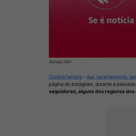
Glorioso 1904
29 Jul 2025 | 16:48 |
0
Cristina Ferreira
-
que, recentemente, la
página do Instagram, durante a passada 
seguidores, alguns dos registos dos 