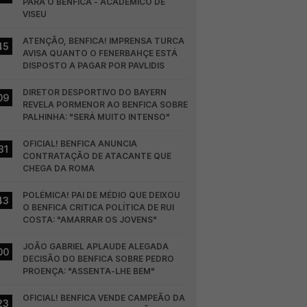
PARA O BENFICA - ACADÉMICO DE 
VISEU
ATENÇÃO, BENFICA! IMPRENSA TURCA 
45
AVISA QUANTO O FENERBAHÇE ESTÁ 
DISPOSTO A PAGAR POR PAVLIDIS
DIRETOR DESPORTIVO DO BAYERN 
09
REVELA PORMENOR AO BENFICA SOBRE 
PALHINHA: "SERÁ MUITO INTENSO"
OFICIAL! BENFICA ANUNCIA 
31
CONTRATAÇÃO DE ATACANTE QUE 
CHEGA DA ROMA
POLÉMICA! PAI DE MÉDIO QUE DEIXOU 
43
O BENFICA CRITICA POLÍTICA DE RUI 
COSTA: "AMARRAR OS JOVENS"
JOÃO GABRIEL APLAUDE ALEGADA 
00
DECISÃO DO BENFICA SOBRE PEDRO 
PROENÇA: "ASSENTA-LHE BEM"
OFICIAL! BENFICA VENDE CAMPEÃO DA 
23