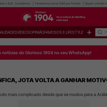
obre o SLB - Académico
Fenerbahçe envia 50M por Pavlidis
Bayern admite n
+
ALIDADES
VÍDEOS
OPINIÃO
FAMOSOS E LIFESTYLE
s notícias do Glorioso 1904 no seu WhatsApp!
ENFICA, JOTA VOLTA A GANHAR MOTIV
odo mais complicado desde que se mudou para a Aráb