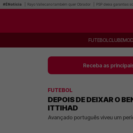
#ÉNotícia
Rayo Vallecano também quer Obrador
PSP deixa garantias s
FUTEBOL
CLUBE
MOD
Receba as principai
FUTEBOL
DEPOIS DE DEIXAR O B
ITTIHAD
Avançado português viveu um perí