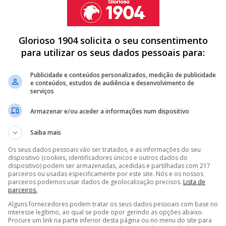
Glorioso 1904 solicita o seu consentimento
para utilizar os seus dados pessoais para:
róxima época, o avançado português deve continuar a
Publicidade e conteúdos personalizados, medição de publicidade
ssa que aumenta depois de o Al Ittihad ter informado
e conteúdos, estudos de audiência e desenvolvimento de
ssim como o seu compatriota Marcelo Grohe) vai deixar
serviços
Armazenar e/ou aceder a informações num dispositivo
Saiba mais
Os seus dados pessoais vão ser tratados, e as informações do seu
HÕES’ FAZ PROPOSTA POR ROGER FERNANDES
dispositivo (cookies, identificadores únicos e outros dados do
dispositivo) podem ser armazenadas, acedidas e partilhadas com 217
NO AL NASSR - AL ITTIHAD
parceiros ou usadas especificamente por este site. Nós e os nossos
parceiros podemos usar dados de geolocalização precisos.
Lista de
 E DEIXA AL HILAL DE JESUS A 'COMER PÓ'
parceiros.
Alguns fornecedores podem tratar os seus dados pessoais com base no
<
>
interesse legítimo, ao qual se pode opor gerindo as opções abaixo.
Procure um link na parte inferior desta página ou no menu do site para