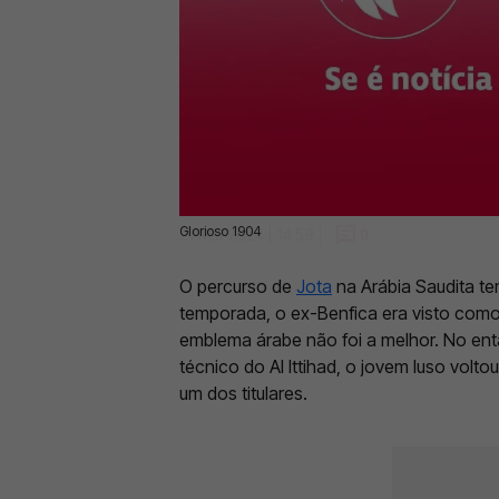
Glorioso 1904
21 Mai 2024 | 14:59 |
0
O percurso de
Jota
na Arábia Saudita te
temporada, o ex-Benfica era visto como 
emblema árabe não foi a melhor. No e
técnico do Al Ittihad, o jovem luso vol
um dos titulares.