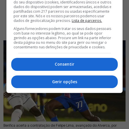
do seu dispositivo (cookies, identificadores únicos e outros
dados do dispositivo) podem ser armazenadas, acedidas e
partilhadas com 217 parceiros ou usadas especificamente
por este site. Nós e os nossos parceiros podemos usar
dados de geolocalização precisos.
Lista de parceiros.
Alguns fornecedores podem tratar os seus dados pessoais
com base no interesse legítimo, ao qual se pode opor
gerindo as opções abaixo. Procure um link na parte inferior
desta página ou no menu do site para gerir ou revogar o
consentimento nas definições de privacidade e cookies.
Consentir
Gerir opções
Benfica acerta a contratação de Felipe Lima, avançado do Alverca, por
23 Jul 2026 | 17:34 |
0