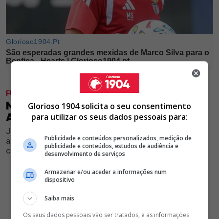
FUTEBOL
NEGÓCIO FECHADO! AVANÇADO DO
Glorioso 1904 solicita o seu consentimento
ALVERCA A CAMINHO DO BENFICA
para utilizar os seus dados pessoais para:
Jogador do emblema do Ribatejo está perto de ser
Publicidade e conteúdos personalizados, medição de
anunciado oficialmente como novo jogador das águias
publicidade e conteúdos, estudos de audiência e
com opção de compra
desenvolvimento de serviços
Armazenar e/ou aceder a informações num
dispositivo
Saiba mais
Os seus dados pessoais vão ser tratados, e as informações