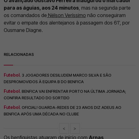
O avançado Gustavo Ferreira inaugurou o marcador
para as águias, aos 24 minutos
, mas na segunda parte
os comandados de
Nélson Veríssimo
não conseguiram
evitar o empate dos alentejanos à passagem dos 61', por
Ousmane Diagne.
RELACIONADAS
Futebol.
3 JOGADORES DESILUDEM MARCO SILVA E SÃO
DESPROMOVIDOS À EQUIPA B DO BENFICA
Futebol.
BENFICA VAI ENFRENTAR PORTO NA ÚLTIMA JORNADA;
CONFIRA RESULTADO DO SORTEIO
Futebol.
OFICIAL! GUARDA-REDES DE 23 ANOS DIZ ADEUS AO
BENFICA APÓS UMA DÉCADA NO CLUBE
<
>
Os benfiquistas atuaram de início com
Arnas