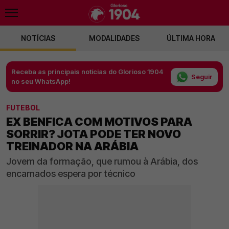
NOTÍCIAS
MODALIDADES
ÚLTIMA HORA
Receba as principais notícias do Glorioso 1904
Seguir
no seu WhatsApp!
FUTEBOL
EX BENFICA COM MOTIVOS PARA
SORRIR? JOTA PODE TER NOVO
TREINADOR NA ARÁBIA
Jovem da formação, que rumou à Arábia, dos
encarnados espera por técnico