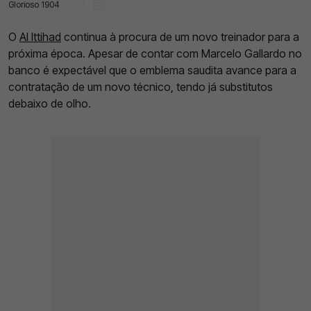
Glorioso 1904
23 Mai 2024 | 14:53 |
0
O
Al Ittihad
continua à procura de um novo treinador para a
próxima época. Apesar de contar com Marcelo Gallardo no
banco é expectável que o emblema saudita avance para a
contratação de um novo técnico, tendo já substitutos
debaixo de olho.