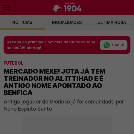
NOTÍCIAS
MODALIDADES
ÚLTIMA HORA
Receba as principais notícias do Glorioso 1904
Seguir
no seu WhatsApp!
FUTEBOL
MERCADO MEXE! JOTA JÁ TEM
TREINADOR NO AL ITTIHAD E É
ANTIGO NOME APONTADO AO
BENFICA
Antigo jogador do Glorioso já foi comandado por
Nuno Espírito Santo