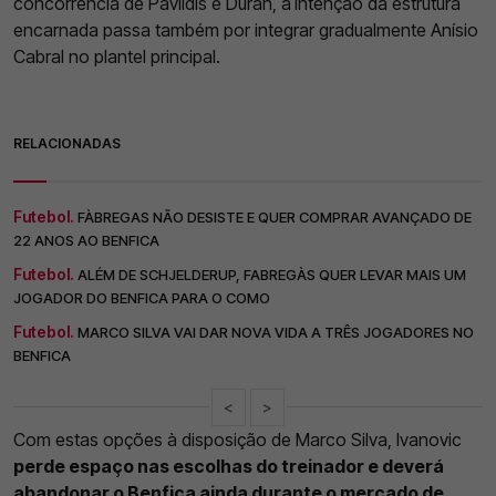
concorrência de Pavlidis e Durán, a
intenção da estrutura
encarnada passa também por integrar gradualmente Anísio
Cabral no plantel principal.
RELACIONADAS
Futebol.
FÀBREGAS NÃO DESISTE E QUER COMPRAR AVANÇADO DE
22 ANOS AO BENFICA
Futebol.
ALÉM DE SCHJELDERUP, FABREGÀS QUER LEVAR MAIS UM
JOGADOR DO BENFICA PARA O COMO
Futebol.
MARCO SILVA VAI DAR NOVA VIDA A TRÊS JOGADORES NO
BENFICA
<
>
Com estas opções à disposição de Marco Silva, Ivanovic
perde espaço nas escolhas do treinador e deverá
abandonar o Benfica ainda durante o mercado de