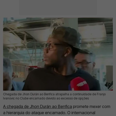
Chegada de Jhon Durán ao Benfica atrapalha a continuidade de Franjo
19 Jul 2026 | 17:44 |
0
Ivanovic no Clube encarnado devido ao excesso de opções
A chegada de Jhon Durán ao Benfica
promete mexer com
a hierarquia do ataque encarnado. O internacional