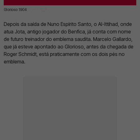
Glorioso 1904
18 Nov 2023 | 20:26 |
0
Depois da saída de Nuno Espírito Santo, o Al-Ittihad, onde
atua Jota, antigo jogador do Benfica, já conta com nome
de futuro treinador do emblema saudita. Marcelo Gallardo,
que já esteve apontado ao Glorioso, antes da chegada de
Roger Schmidt, está praticamente com os dois pés no
emblema.