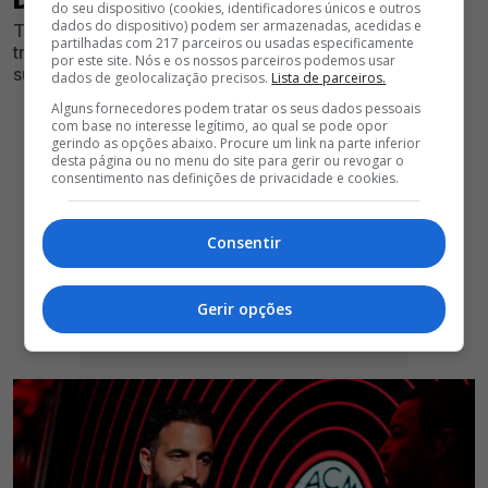
DO BENFICA"
do seu dispositivo (cookies, identificadores únicos e outros
dados do dispositivo) podem ser armazenadas, acedidas e
Treinador foi anunciado oficialmente como o novo
partilhadas com 217 parceiros ou usadas especificamente
treinador da equipa do Milan, mas não esqueceu de
por este site. Nós e os nossos parceiros podemos usar
suas origens no clube encarnado
dados de geolocalização precisos.
Lista de parceiros.
Alguns fornecedores podem tratar os seus dados pessoais
com base no interesse legítimo, ao qual se pode opor
gerindo as opções abaixo. Procure um link na parte inferior
desta página ou no menu do site para gerir ou revogar o
consentimento nas definições de privacidade e cookies.
Consentir
Gerir opções