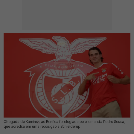
Chegada de Kaminski ao Benfica foi elogiada pelo jornalista Pedro Sousa,
08 Jul 2026 | 15:41 |
0
que acredita em uma reposição a Schjelderup