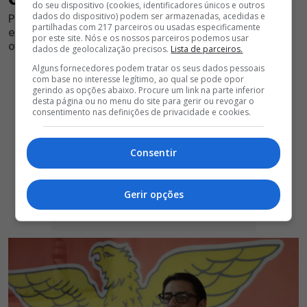
do seu dispositivo (cookies, identificadores únicos e outros
dados do dispositivo) podem ser armazenadas, acedidas e
Projeto de reformulação da equipa encarnada segue
partilhadas com 217 parceiros ou usadas especificamente
em constante atuação e novo jogador pode ser
por este site. Nós e os nossos parceiros podemos usar
oficializado nos próximos dias
dados de geolocalização precisos.
Lista de parceiros.
Alguns fornecedores podem tratar os seus dados pessoais
com base no interesse legítimo, ao qual se pode opor
gerindo as opções abaixo. Procure um link na parte inferior
desta página ou no menu do site para gerir ou revogar o
consentimento nas definições de privacidade e cookies.
Consentir
Gerir opções