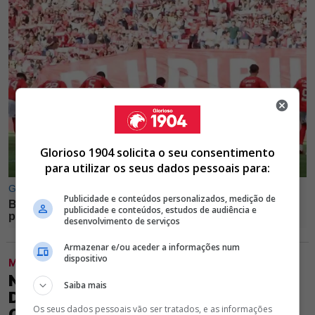
Glorioso 1904 solicita o seu consentimento
para utilizar os seus dados pessoais para:
Publicidade e conteúdos personalizados, medição de
publicidade e conteúdos, estudos de audiência e
desenvolvimento de serviços
Armazenar e/ou aceder a informações num
dispositivo
MODALIDADES
NEGÓCIO FECHADO! ABOUBACAR
Saiba mais
DRAMÉ ESTÁ PRÓXIMO DE REFORÇAR
Os seus dados pessoais vão ser tratados, e as informações
O BENFICA