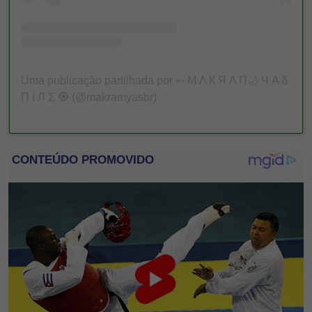
Uma publicação partilhada por ➳ М Λ К Я Λ П🌙 Ч Α δ
П ί Л Σ 🧿 (@makramyasbr)