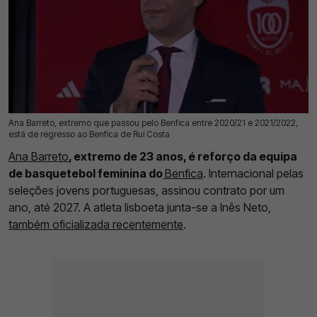
Ana Barreto, extremo que passou pelo Benfica entre 2020/21 e 2021/2022,
16 Jul 2026 | 12:30 |
0
está de regresso ao Benfica de Rui Costa
Ana Barreto
, extremo de 23 anos, é reforço da equipa
de basquetebol feminina do
Benfica
. Internacional pelas
seleções jovens portuguesas, assinou contrato por um
ano, até 2027. A atleta lisboeta junta-se a Inês Neto,
também oficializada recentemente
.