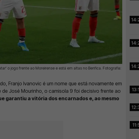
14:
14:
14:
ar' o jogo frente ao Moreirense e está em altas no Benfica. Fotografia:
do, Franjo Ivanovic é um nome que está novamente em
13:
te de José Mourinho, o camisola 9 foi decisivo frente ao
que garantiu a vitória dos encarnados e, ao mesmo
12:
11: