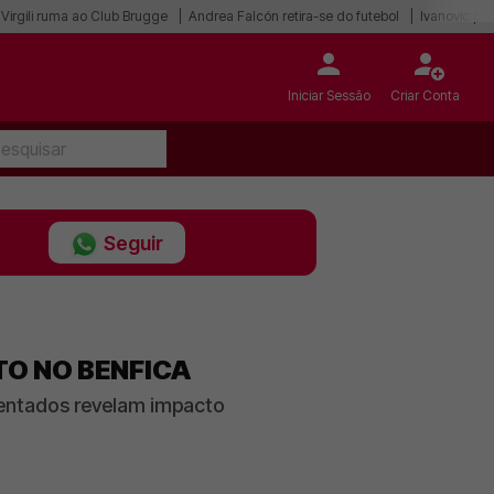
Virgili ruma ao Club Brugge
Andrea Falcón retira-se do futebol
Ivanovic per
Iniciar Sessão
Criar Conta
Seguir
TO NO BENFICA
sentados revelam impacto