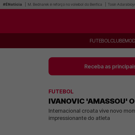
#ÉNotícia
M. Bednarek é reforço no voleibol do Benfica
Tosin Adarabioy
FUTEBOL
CLUBE
MOD
Receba as principai
FUTEBOL
IVANOVIC 'AMASSOU' O
Internacional croata vive novo mo
impressionante do atleta