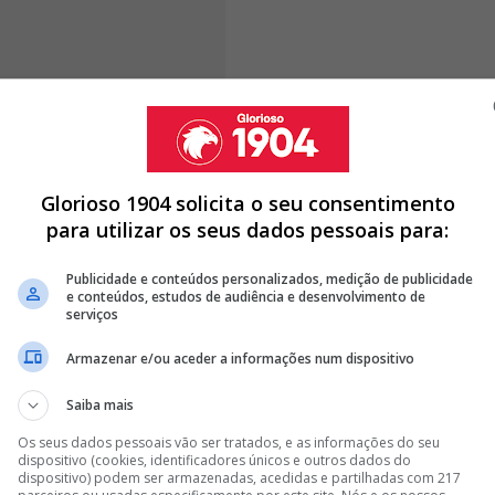
O Jogo,
Ivanovic conseguiu o primeiro bis ao serviço
e o atacante croata precisou apenas de três
reirense em duas ocasiões distintas
. O feito
Glorioso 1904 solicita o seu consentimento
atleta tem vivido.
para utilizar os seus dados pessoais para:
Publicidade e conteúdos personalizados, medição de publicidade
e conteúdos, estudos de audiência e desenvolvimento de
serviços
A" PARA DEFINIR SAÍDA DO BENFICA
Armazenar e/ou aceder a informações num dispositivo
PONTAS DE LANÇA NESTE VERÃO
OVIC; SAIBA OS VALORES DA PROPOSTA A RECEBER PELO
Saiba mais
Os seus dados pessoais vão ser tratados, e as informações do seu
dispositivo (cookies, identificadores únicos e outros dados do
<
>
dispositivo) podem ser armazenadas, acedidas e partilhadas com 217