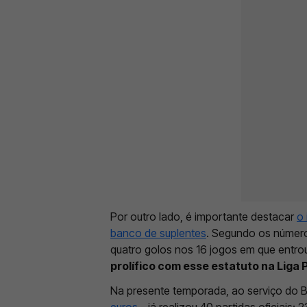
Por outro lado, é importante destacar
o 
banco de suplentes
. Segundo os número
quatro golos nos 16 jogos em que entr
prolífico com esse estatuto na Liga 
Na presente temporada, ao serviço do Be
euros
- já realizou 40 partidas oficiais: