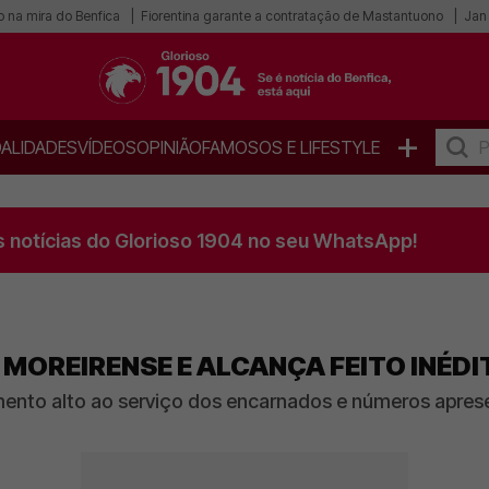
o na mira do Benfica
Fiorentina garante a contratação de Mastantuono
Jan 
+
ALIDADES
VÍDEOS
OPINIÃO
FAMOSOS E LIFESTYLE
s notícias do Glorioso 1904 no seu WhatsApp!
 MOREIRENSE E ALCANÇA FEITO INÉDI
mento alto ao serviço dos encarnados e números apre