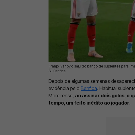
Franjo Ivanovic saiu do banco de suplentes para 'mat
27 Abr 2026 | 12:54 |
0
SL Benfica
Depois de algumas semanas desapareci
evidência pelo
Benfica
. Habitual suplen
Moreirense,
ao assinar dois golos, o 
tempo, um feito inédito ao jogador
.