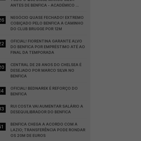
ANTES DE BENFICA - ACADÉMICO 
VISEU
NEGÓCIO QUASE FECHADO! EXTREMO 
26
COBIÇADO PELO BENFICA A CAMINHO 
DO CLUB BRUGGE POR 12M
OFICIAL! FIORENTINA GARANTE ALVO 
22
DO BENFICA POR EMPRÉSTIMO ATÉ AO 
FINAL DA TEMPORADA
CENTRAL DE 28 ANOS DO CHELSEA É 
20
DESEJADO POR MARCO SILVA NO 
BENFICA
OFICIAL! BEDNAREK É REFORÇO DO 
14
BENFICA
RUI COSTA VAI AUMENTAR SALÁRIO A 
33
DESEQUILIBRADOR DO BENFICA
BENFICA CHEGA A ACORDO COM A 
51
LAZIO; TRANSFERÊNCIA PODE RONDAR 
OS 20M DE EUROS