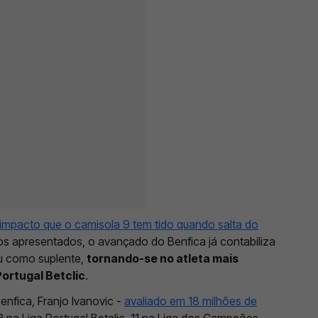
impacto que o camisola 9 tem tido quando salta do
s apresentados, o avançado do Benfica já contabiliza
ou como suplente,
tornando-se no atleta mais
Portugal Betclic
.
nfica, Franjo Ivanovic -
avaliado em 18 milhões de
 23 na Liga Portugal Betclic, 11 na Liga dos Campeões,