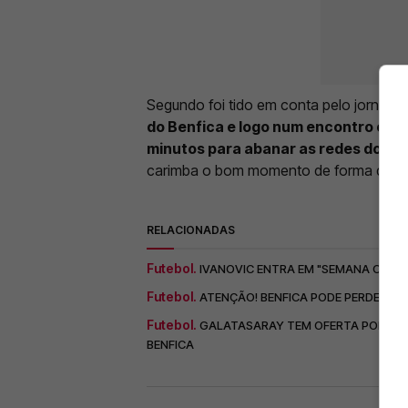
Segundo foi tido em conta pelo jornal 
do Benfica e logo num encontro ond
minutos para abanar as redes do Mo
carimba o bom momento de forma que o 
RELACIONADAS
Futebol.
IVANOVIC ENTRA EM "SEMANA CRÍTIC
Futebol.
ATENÇÃO! BENFICA PODE PERDER 3 
Futebol.
GALATASARAY TEM OFERTA POR IVAN
BENFICA