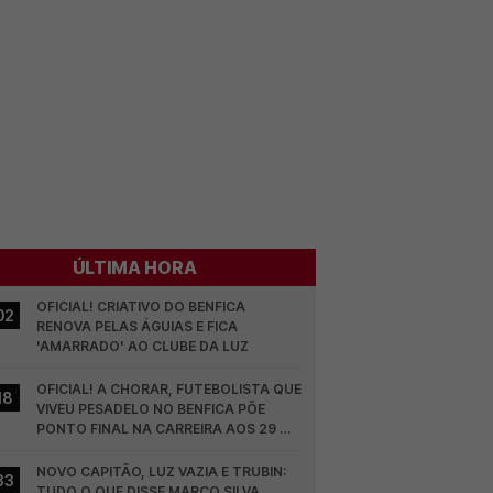
ÚLTIMA HORA
OFICIAL! CRIATIVO DO BENFICA 
02
RENOVA PELAS ÁGUIAS E FICA 
'AMARRADO' AO CLUBE DA LUZ
OFICIAL! A CHORAR, FUTEBOLISTA QUE 
18
VIVEU PESADELO NO BENFICA PÕE 
PONTO FINAL NA CARREIRA AOS 29 
ANOS
NOVO CAPITÃO, LUZ VAZIA E TRUBIN: 
33
TUDO O QUE DISSE MARCO SILVA 