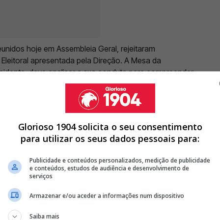
reunidos hoje em Assembleia Geral, rejeitaram
leitoral apresentada pela Direção. A Mesa da
sidente, deve analisar a sua conduta para compreender
 - não existe um Regulamento aprovado a menos de
o que deve alterar no seu comportamento para
a opacidade e dissimulação dos Órgãos Sociais
e ler no comunicado.
Glorioso 1904 solicita o seu consentimento
para utilizar os seus dados pessoais para:
Publicidade e conteúdos personalizados, medição de publicidade
e conteúdos, estudos de audiência e desenvolvimento de
AIBA RESULTADO DAS VOTAÇÕES
serviços
ENSAGENS DOS SÓCIOS
Armazenar e/ou aceder a informações num dispositivo
PARA SÓCIOS ANTES DA ASSEMBLEIA GERAL
Saiba mais