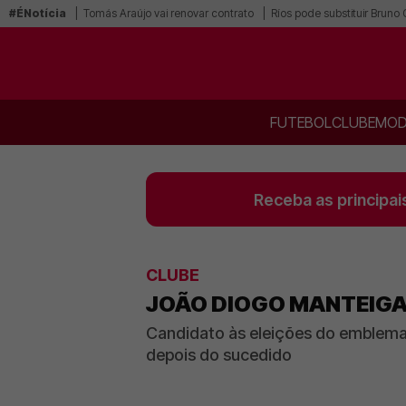
#ÉNotícia
Tomás Araújo vai renovar contrato
Ríos pode substituir Bruno
FUTEBOL
CLUBE
MOD
Receba as principai
CLUBE
JOÃO DIOGO MANTEIGAS
Candidato às eleições do emblema 
depois do sucedido