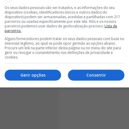
<
>
Os seus dados pessoais vão ser tratados, e as informações do seu
dispositivo (cookies, identificadores únicos e outros dados do
teigas e o Benfica Vencerá, fiéis ao seu compromisso
dispositivo) podem ser armazenadas, acedidas e partilhadas com 217
parceiros ou usadas especificamente por este site. Nós e os nossos
rocesso eleitoral e em comunicação enviada esta noite
parceiros podemos usar dados de geolocalização precisos.
Lista de
ral, vêm propor: 1.
Criação de uma Comissão
parceiros.
grando um representante de cada lista
Alguns fornecedores podem tratar os seus dados pessoais com base no
interesse legítimo, ao qual se pode opor gerindo as opções abaixo.
 das mesmas
".
Procure um link na parte inferior desta página ou no menu do site para
gerir ou revogar o consentimento nas definições de privacidade e
cookies.
Gerir opções
Consentir