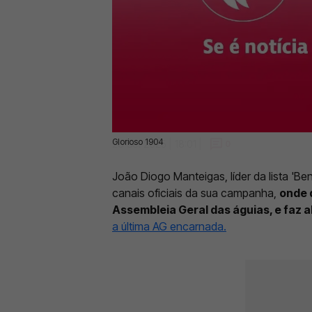
Glorioso 1904
28 Set 2025 | 18:01 |
0
João Diogo Manteigas, líder da lista 'B
canais oficiais da sua campanha,
onde 
Assembleia Geral das águias, e faz 
a última AG encarnada.