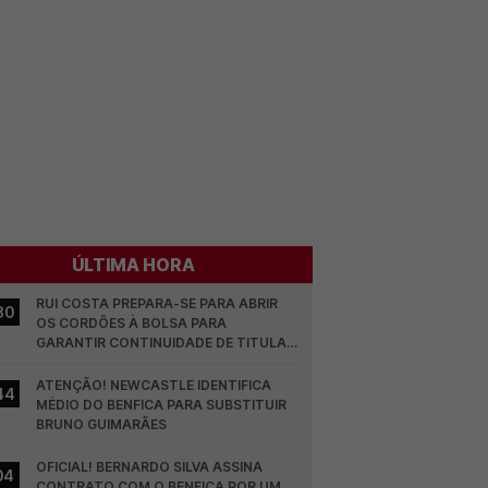
ÚLTIMA HORA
RUI COSTA PREPARA-SE PARA ABRIR 
30
OS CORDÕES À BOLSA PARA 
GARANTIR CONTINUIDADE DE TITULAR 
NO BENFICA
ATENÇÃO! NEWCASTLE IDENTIFICA 
44
MÉDIO DO BENFICA PARA SUBSTITUIR 
BRUNO GUIMARÃES
OFICIAL! BERNARDO SILVA ASSINA 
04
CONTRATO COM O BENFICA POR UM 