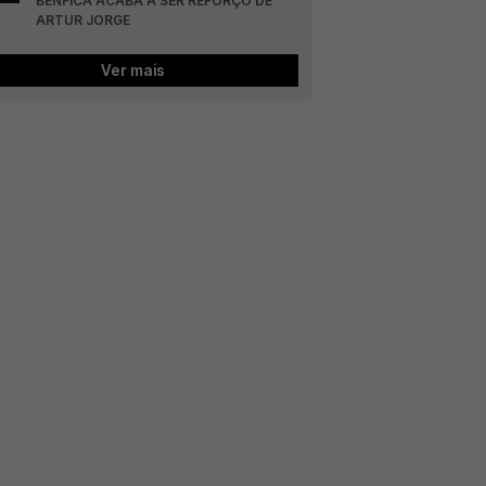
BENFICA ACABA A SER REFORÇO DE 
ARTUR JORGE
Ver mais