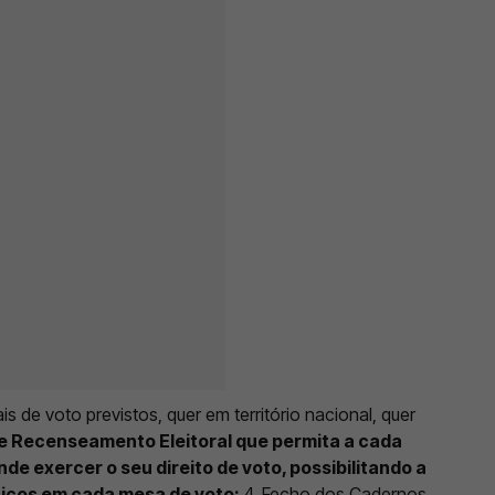
s de voto previstos, quer em território nacional, quer
de Recenseamento Eleitoral que permita a cada
de exercer o seu direito de voto, possibilitando a
ísicos em cada mesa de voto;
4. Fecho dos Cadernos