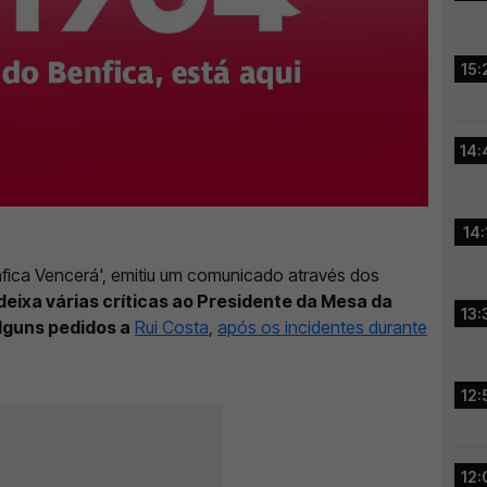
15:
14:
14:
enfica Vencerá', emitiu um comunicado através dos
deixa várias críticas ao Presidente da Mesa da
13:
alguns pedidos a
Rui Costa
,
após os incidentes durante
12:
12: