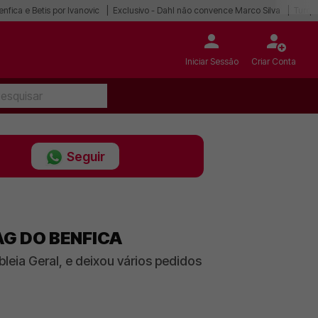
enfica e Betis por Ivanovic
Exclusivo - Dahl não convence Marco Silva
Turqu
Iniciar Sessão
Criar Conta
Seguir
AG DO BENFICA
ia Geral, e deixou vários pedidos