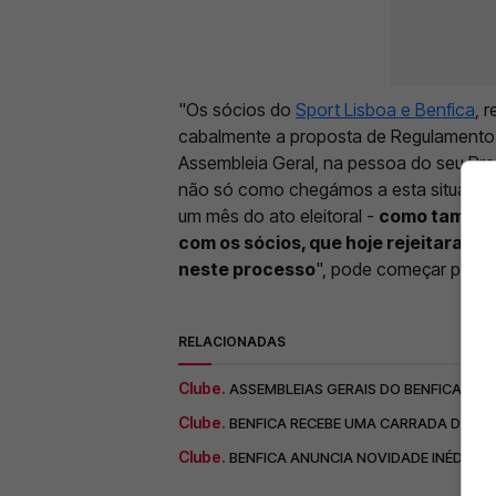
"Os sócios do
Sport Lisboa e Benfica
, 
cabalmente a proposta de Regulamento E
Assembleia Geral, na pessoa do seu Pre
não só como chegámos a esta situação
um mês do ato eleitoral -
como também 
com os sócios, que hoje rejeitaram 
neste processo
", pode começar por s
RELACIONADAS
Clube.
ASSEMBLEIAS GERAIS DO BENFICA: S
Clube.
BENFICA RECEBE UMA CARRADA DE M
Clube.
BENFICA ANUNCIA NOVIDADE INÉDITA 