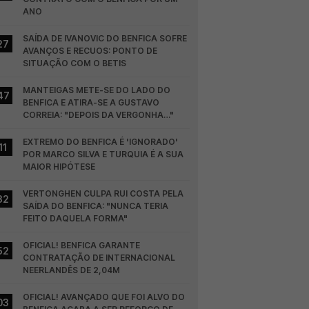
ANO
SAÍDA DE IVANOVIC DO BENFICA SOFRE 
27
AVANÇOS E RECUOS: PONTO DE 
SITUAÇÃO COM O BETIS
MANTEIGAS METE-SE DO LADO DO 
47
BENFICA E ATIRA-SE A GUSTAVO 
CORREIA: "DEPOIS DA VERGONHA…"
EXTREMO DO BENFICA É 'IGNORADO' 
11
POR MARCO SILVA E TURQUIA É A SUA 
MAIOR HIPÓTESE
VERTONGHEN CULPA RUI COSTA PELA 
32
SAÍDA DO BENFICA: "NUNCA TERIA 
FEITO DAQUELA FORMA"
OFICIAL! BENFICA GARANTE 
52
CONTRATAÇÃO DE INTERNACIONAL 
NEERLANDÊS DE 2,04M
OFICIAL! AVANÇADO QUE FOI ALVO DO 
03