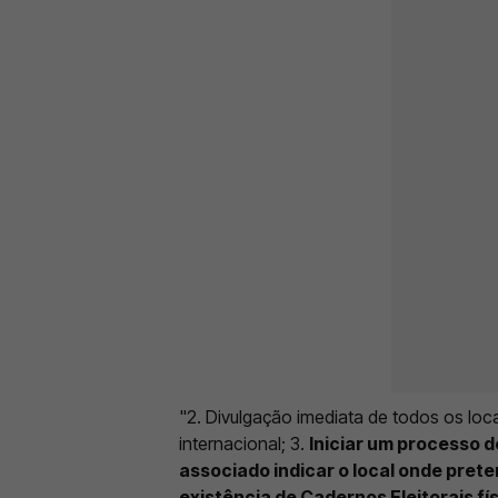
"2. Divulgação imediata de todos os locai
internacional; 3.
Iniciar um processo 
associado indicar o local onde preten
existência de Cadernos Eleitorais f