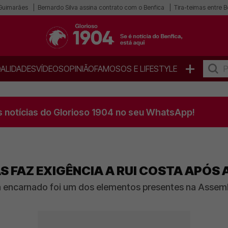
 Guimarães
Bernardo Silva assina contrato com o Benfica
Tira-teimas entre B
+
ALIDADES
VÍDEOS
OPINIÃO
FAMOSOS E LIFESTYLE
s notícias do Glorioso 1904 no seu WhatsApp!
 FAZ EXIGÊNCIA A RUI COSTA APÓS 
encarnado foi um dos elementos presentes na Assemble