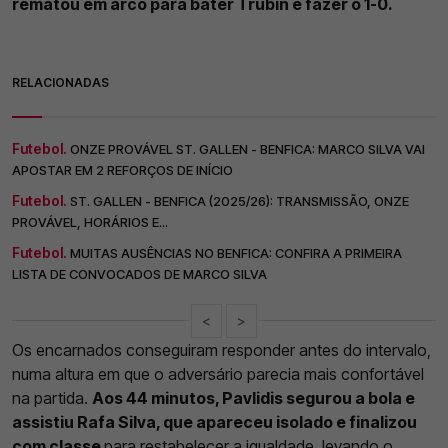
rematou em arco para bater Trubin e fazer o 1-0.
RELACIONADAS
Futebol.
ONZE PROVÁVEL ST. GALLEN - BENFICA: MARCO SILVA VAI
APOSTAR EM 2 REFORÇOS DE INÍCIO
Futebol.
ST. GALLEN - BENFICA (2025/26): TRANSMISSÃO, ONZE
PROVÁVEL, HORÁRIOS E...
Futebol.
MUITAS AUSÊNCIAS NO BENFICA: CONFIRA A PRIMEIRA
LISTA DE CONVOCADOS DE MARCO SILVA
<
>
Os encarnados conseguiram responder antes do intervalo,
numa altura em que o adversário parecia mais confortável
na partida.
Aos 44 minutos, Pavlidis segurou a bola e
assistiu Rafa Silva, que apareceu isolado e finalizou
com classe
para restabelecer a igualdade, levando o