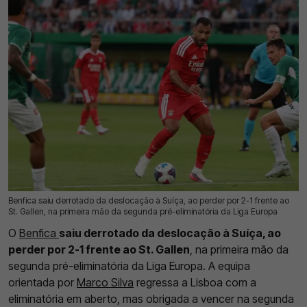
Benfica saiu derrotado da deslocação à Suíça, ao perder por 2-1 frente ao
23 Jul 2026 | 20:55 |
0
St. Gallen, na primeira mão da segunda pré-eliminatória da Liga Europa
O
Benfica
saiu derrotado da deslocação à Suíça, ao
perder por 2-1 frente ao St. Gallen
, na primeira mão da
segunda pré-eliminatória da Liga Europa. A equipa
orientada por
Marco Silva
regressa a Lisboa com a
eliminatória em aberto, mas obrigada a vencer na segunda