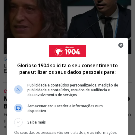
Glorioso 1904 solicita o seu consentimento
para utilizar os seus dados pessoais para:
Publicidade e conteúdos personalizados, medição de
publicidade e conteúdos, estudos de audiência e
CLUBE
desenvolvimento de serviços
MORREU MANÚ, ANTIGO EXTREMO DO
BENFICA
Armazenar e/ou aceder a informações num
dispositivo
Futebolista que representou o Clube Vermelho e Branco
perdeu a vida após um acidente de viação, ocorrido na
Saiba mais
noite do último sábado
Os seus dados pessoais vão ser tratados, e as informações