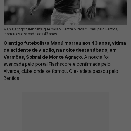
Manú, antigo futebolista que passou, entre outros clubes, pelo Benfica,
12 Jul 2026 | 11:20 |
0
morreu este sábado aos 43 anos
O antigo futebolista Manú morreu aos 43 anos, vítima
de acidente de viação, na noite deste sábado, em
Vermões, Sobral de Monte Agraço
. A notícia foi
avançada pelo portal Flashscore e confirmada pelo
Alverca, clube onde se formou. O ex atleta passou pelo
Benfica
.