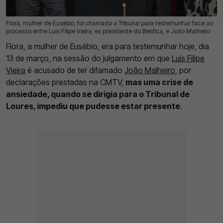
Flora, mulher de Eusébio, foi chamada a Tribunal para testemunhar face ao
13 Mar 2026 | 18:40 |
0
processo entre Luís Filipe Vieira, ex presidente do Benfica, e João Malheiro
Flora, a mulher de Eusébio, era para testemunhar hoje, dia
13 de março, na sessão do julgamento em que
Luís Filipe
Vieira
é acusado de ter difamado
João Malheiro
, por
declarações prestadas na CMTV,
mas uma crise de
ansiedade, quando se dirigia para o Tribunal de
Loures, impediu que pudesse estar presente
.