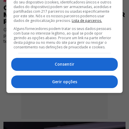
MODALIDADES
do seu dispositivo (cookies, identificadores únicos e outros
OFICIAL! LEÃO REFORÇA BENFICA E É
dados do dispositivo) podem ser armazenadas, acedidas e
partilhadas com 217 parceiros ou usadas especificamente
MAIS UM NOME SONANTE A INTEGRAR
por este site. Nós e os nossos parceiros podemos usar
PLANTEL
dados de geolocalização precisos.
Lista de parceiros.
Alguns fornecedores podem tratar os seus dados pessoais
Glorioso segue na tentativa de apetrechar a sua equipa
com base no interesse legítimo, ao qual se pode opor
para conseguir voltar ao topo da luta por títulos na
gerindo as opções abaixo. Procure um link na parte inferior
temporada de 2026/27
desta página ou no menu do site para gerir ou revogar o
consentimento nas definições de privacidade e cookies.
Consentir
Gerir opções