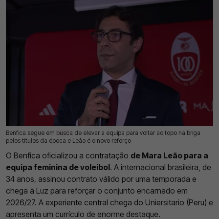
Benfica segue em busca de elevar a equipa para voltar ao topo na briga
18 Jul 2026 | 15:50 |
0
pelos títulos da época e Leão é o novo reforço
O Benfica oficializou a contratação
de Mara Leão para a
equipa feminina de voleibol
. A internacional brasileira, de
34 anos, assinou contrato válido por uma temporada e
chega à Luz para reforçar o conjunto encarnado em
2026/27. A experiente central chega do Uniersitario (Peru) e
apresenta um currículo de enorme destaque.