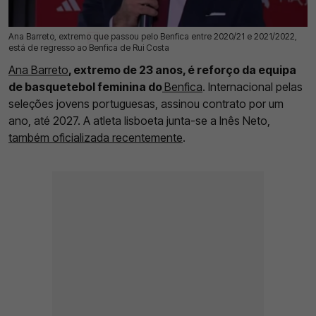
Ana Barreto, extremo que passou pelo Benfica entre 2020/21 e 2021/2022,
16 Jul 2026 | 12:30 |
0
está de regresso ao Benfica de Rui Costa
Ana Barreto
, extremo de 23 anos, é reforço da equipa
de basquetebol feminina do
Benfica
. Internacional pelas
seleções jovens portuguesas, assinou contrato por um
ano, até 2027. A atleta lisboeta junta-se a Inês Neto,
também oficializada recentemente
.