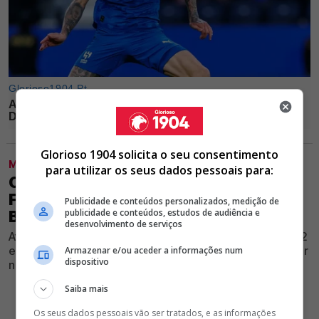
Glorioso 1904 solicita o seu consentimento
MODALIDADES
para utilizar os seus dados pessoais para:
OFICIAL! 4 ANOS DEPOIS, RUI COSTA
FAZ REGRESSAR EXTREMO AO
Publicidade e conteúdos personalizados, medição de
publicidade e conteúdos, estudos de audiência e
BENFICA
desenvolvimento de serviços
Atleta que passou pelo Clube da Luz entre 2020 e 2022
está de regresso às águias e mostra ambição de vencer
Armazenar e/ou aceder a informações num
dispositivo
novamente títulos
Saiba mais
Os seus dados pessoais vão ser tratados, e as informações