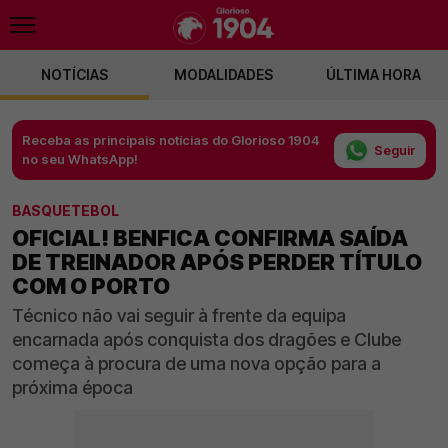
NOTÍCIAS
MODALIDADES
ÚLTIMA HORA
Receba as principais notícias do Glorioso 1904
Seguir
no seu WhatsApp!
BASQUETEBOL
OFICIAL! BENFICA CONFIRMA SAÍDA
DE TREINADOR APÓS PERDER TÍTULO
COM O PORTO
Técnico não vai seguir à frente da equipa
encarnada após conquista dos dragões e Clube
começa à procura de uma nova opção para a
próxima época