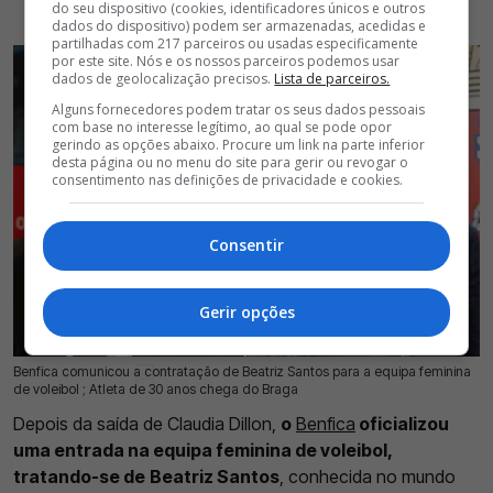
do seu dispositivo (cookies, identificadores únicos e outros
dados do dispositivo) podem ser armazenadas, acedidas e
partilhadas com 217 parceiros ou usadas especificamente
por este site. Nós e os nossos parceiros podemos usar
dados de geolocalização precisos.
Lista de parceiros.
Alguns fornecedores podem tratar os seus dados pessoais
com base no interesse legítimo, ao qual se pode opor
gerindo as opções abaixo. Procure um link na parte inferior
desta página ou no menu do site para gerir ou revogar o
consentimento nas definições de privacidade e cookies.
Consentir
Gerir opções
Benfica comunicou a contratação de Beatriz Santos para a equipa feminina
17 Jul 2026 | 17:26 |
0
de voleibol ; Atleta de 30 anos chega do Braga
Depois da saída de Claudia Dillon,
o
Benfica
oficializou
uma entrada na equipa feminina de voleibol,
tratando-se de
Beatriz Santos
, conhecida no mundo