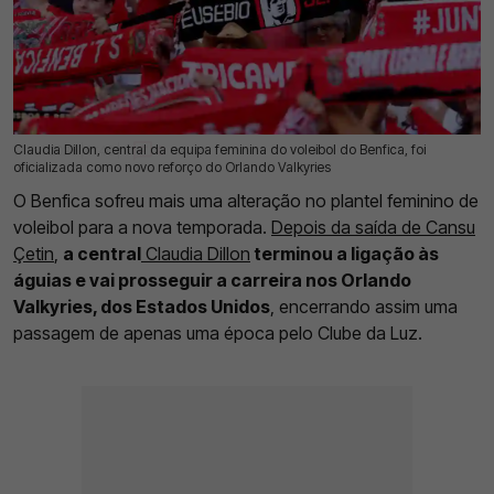
Claudia Dillon, central da equipa feminina do voleibol do Benfica, foi
17 Jul 2026 | 11:40 |
0
oficializada como novo reforço do Orlando Valkyries
O Benfica sofreu mais uma alteração no plantel feminino de
voleibol para a nova temporada.
Depois da saída de Cansu
Çetin
,
a central
Claudia Dillon
terminou a ligação às
águias e vai prosseguir a carreira nos Orlando
Valkyries, dos Estados Unidos
, encerrando assim uma
passagem de apenas uma época pelo Clube da Luz.