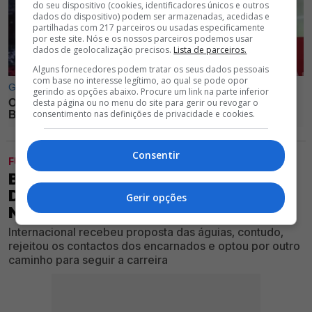
do seu dispositivo (cookies, identificadores únicos e outros
dados do dispositivo) podem ser armazenadas, acedidas e
partilhadas com 217 parceiros ou usadas especificamente
por este site. Nós e os nossos parceiros podemos usar
dados de geolocalização precisos.
Lista de parceiros.
Alguns fornecedores podem tratar os seus dados pessoais
com base no interesse legítimo, ao qual se pode opor
gerindo as opções abaixo. Procure um link na parte inferior
desta página ou no menu do site para gerir ou revogar o
consentimento nas definições de privacidade e cookies.
Consentir
FUTEBOL FORMAÇÃO
BENFICA TENTOU A CONTRATAÇÃO
DE ATACANTE DO LENS, MAS LEVOU
Gerir opções
NEGA DO JOGADOR
Internacional recebeu proposta das águias, contudo,
rejeitou os contactos dos encarnados e optou por outro
caminho para seguir a carreira