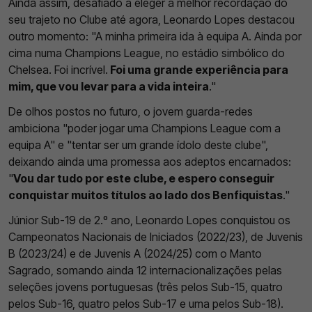
Ainda assim, desafiado a eleger a melhor recordação do
seu trajeto no Clube até agora, Leonardo Lopes destacou
outro momento: "A minha primeira ida à equipa A. Ainda por
cima numa Champions League, no estádio simbólico do
Chelsea. Foi incrível.
Foi uma grande experiência para
mim, que vou levar para a vida inteira
."
De olhos postos no futuro, o jovem guarda-redes
ambiciona "poder jogar uma Champions League com a
equipa A" e "tentar ser um grande ídolo deste clube",
deixando ainda uma promessa aos adeptos encarnados:
"
Vou dar tudo por este clube, e espero conseguir
conquistar muitos títulos ao lado dos Benfiquistas
."
Júnior Sub-19 de 2.º ano, Leonardo Lopes conquistou os
Campeonatos Nacionais de Iniciados (2022/23), de Juvenis
B (2023/24) e de Juvenis A (2024/25) com o Manto
Sagrado, somando ainda 12 internacionalizações pelas
seleções jovens portuguesas (três pelos Sub-15, quatro
pelos Sub-16, quatro pelos Sub-17 e uma pelos Sub-18).