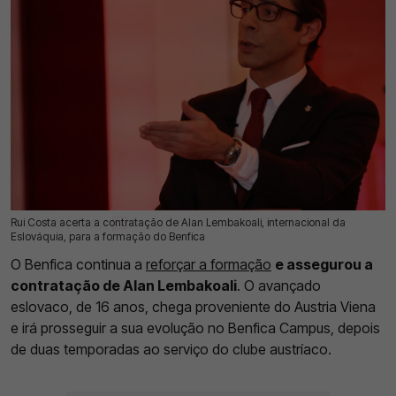
Rui Costa acerta a contratação de Alan Lembakoali, internacional da
20 Jul 2026 | 17:25 |
0
Eslováquia, para a formação do Benfica
O Benfica continua a
reforçar a formação
e assegurou a
contratação de Alan Lembakoali
. O avançado
eslovaco, de 16 anos, chega proveniente do Austria Viena
e irá prosseguir a sua evolução no Benfica Campus, depois
de duas temporadas ao serviço do clube austríaco.