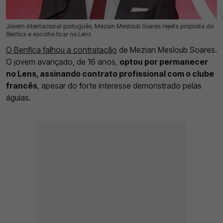
Jovem internacional português, Mezian Mesloub Soares rejeita proposta do
20 Jul 2026 | 17:44 |
0
Benfica e escolhe ficar no Lens
O Benfica falhou a contratação
de Mezian Mesloub Soares.
O jovem avançado, de 16 anos,
optou por permanecer
no Lens, assinando contrato profissional com o clube
francês
, apesar do forte interesse demonstrado pelas
águias.