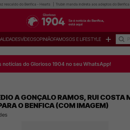
ez rescaldo do Benfica - Hearts
Trubin manda indireta aos adeptos do Benfica
+
ALIDADES
VÍDEOS
OPINIÃO
FAMOSOS E LIFESTYLE
s notícias do Glorioso 1904 no seu WhatsApp!
ÉDIO A GONÇALO RAMOS, RUI COSTA
ARA O BENFICA (COM IMAGEM)
des