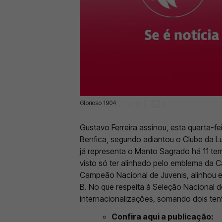
Glorioso 1904
28 Jun 2023 | 16:16 |
0
Gustavo Ferreira assinou, esta quarta-fe
Benfica, segundo adiantou o Clube da Lu
já representa o Manto Sagrado há 11 te
visto só ter alinhado pelo emblema da 
Campeão Nacional de Juvenis, alinhou e
B. No que respeita à Seleção Nacional d
internacionalizações, somando dois ten
Confira aqui a publicação: