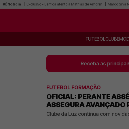
#ÉNotícia
Exclusivo - Benfica atento a Mathias de Amorim
Marco Silva f
FUTEBOL
CLUBE
MOD
Receba as principai
FUTEBOL FORMAÇÃO
OFICIAL: PERANTE ASS
ASSEGURA AVANÇADO P
Clube da Luz continua com novida