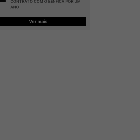
CONTRATO COM O BENFICA POR UM 
ANO
Ver mais