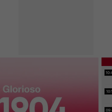
10:
10:
09: