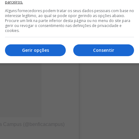
parceiros.
Alguns fornecedores podem tratar os seus dados pessoais com base no
interesse legítimo, ao qual se pode opor gerindo as opções abaixo.
Procure um link na parte inferior desta página ou no menu do site para
gerir ou revogar o consentimento nas definições de privacidade e
cookies.
Gerir opções
Consentir
ica Campus (@benficacampus)