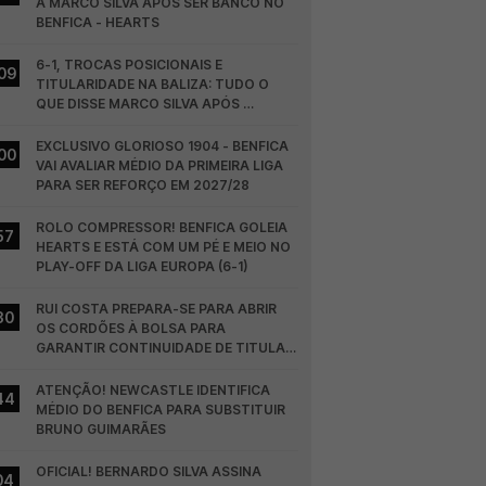
A MARCO SILVA APÓS SER BANCO NO 
BENFICA - HEARTS
6-1, TROCAS POSICIONAIS E 
09
TITULARIDADE NA BALIZA: TUDO O 
QUE DISSE MARCO SILVA APÓS 
BENFICA - HEARTS
EXCLUSIVO GLORIOSO 1904 - BENFICA 
00
VAI AVALIAR MÉDIO DA PRIMEIRA LIGA 
PARA SER REFORÇO EM 2027/28
ROLO COMPRESSOR! BENFICA GOLEIA 
57
HEARTS E ESTÁ COM UM PÉ E MEIO NO 
PLAY-OFF DA LIGA EUROPA (6-1)
RUI COSTA PREPARA-SE PARA ABRIR 
30
OS CORDÕES À BOLSA PARA 
GARANTIR CONTINUIDADE DE TITULAR 
NO BENFICA
ATENÇÃO! NEWCASTLE IDENTIFICA 
44
MÉDIO DO BENFICA PARA SUBSTITUIR 
BRUNO GUIMARÃES
OFICIAL! BERNARDO SILVA ASSINA 
04