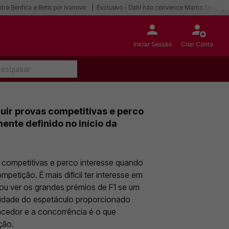
tre Benfica e Betis por Ivanovic
Exclusivo - Dahl não convence Marco Silva
Iniciar Sessão
Criar Conta
uir provas competitivas e perco
ente definido no início da
 competitivas e perco interesse quando
petição. É mais difícil ter interesse em
ou ver os grandes prémios de F1 se um
lidade do espetáculo proporcionado
encedor e a concorrência é o que
ção.