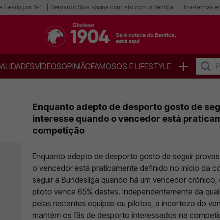
 Hearts por 6-1
Bernardo Silva assina contrato com o Benfica
Tira-teimas en
+
ALIDADES
VÍDEOS
OPINIÃO
FAMOSOS E LIFESTYLE
Enquanto adepto de desporto gosto de seg
interesse quando o vencedor está praticam
competição
Enquanto adepto de desporto gosto de seguir provas
o vencedor está praticamente definido no início da com
seguir a Bundesliga quando há um vencedor crónico, 
piloto vence 65% destes. Independentemente da qua
pelas restantes equipas ou pilotos, a incerteza do v
mantém os fãs de desporto interessados na competi