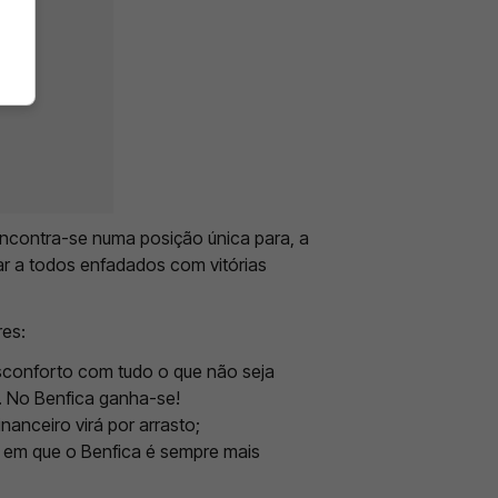
encontra-se numa posição única para, a
xar a todos enfadados com vitórias
res:
esconforto com tudo o que não seja
. No Benfica ganha-se!
nanceiro virá por arrasto;
a, em que o Benfica é sempre mais