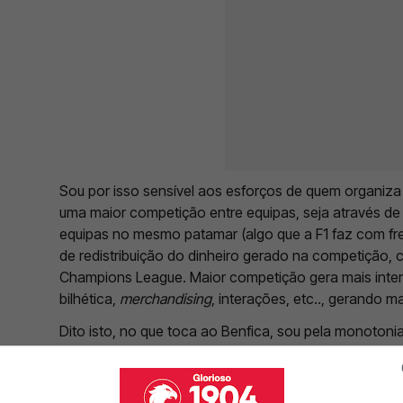
Sou por isso sensível aos esforços de quem organiza
uma maior competição entre equipas, seja através d
equipas no mesmo patamar (algo que a F1 faz com fr
de redistribuição do dinheiro gerado na competição, 
Champions League. Maior competição gera mais inte
bilhética,
merchandising
, interações, etc.., gerando m
Dito isto, no que toca ao Benfica, sou pela monotoni
de semana, de ser campeão ano após ano, levando a
por esse tédio, essa rotina de vitória, esse enfado. 
de quem nos lidera.