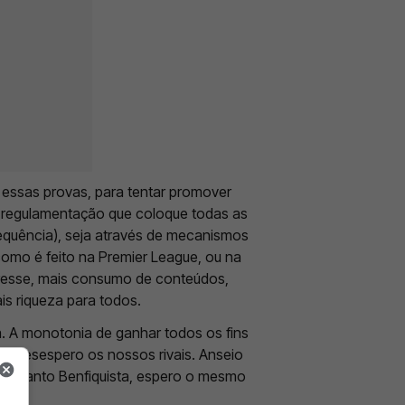
 essas provas, para tentar promover
e regulamentação que coloque todas as
equência), seja através de mecanismos
como é feito na Premier League, ou na
resse, mais consumo de conteúdos,
ais riqueza para todos.
a. A monotonia de ganhar todos os fins
o desespero os nossos rivais. Anseio
E enquanto Benfiquista, espero o mesmo