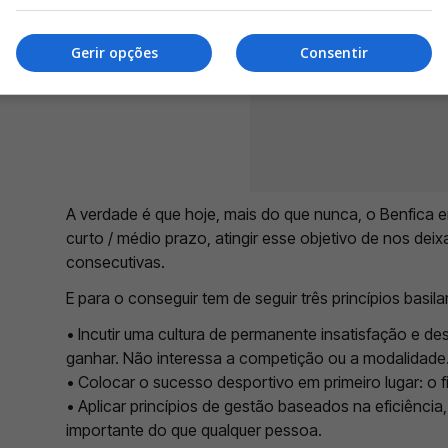
Gerir opções
Consentir
A verdade é que hoje, mais do que nunca, o Benfica 
curto / médio prazo, atingir esse objetivo de nos dei
consecutivas.
E para o conseguir tem de seguir três princípios basila
•
Incutir uma cultura de permanente insatisfação e d
ganhar. Não interessa a competição ou a modalidade
•
Colocar o sucesso desportivo em primeiro lugar: o fi
•
Aplicar princípios de gestão baseados na eficiênci
importante do que qualquer pessoa.