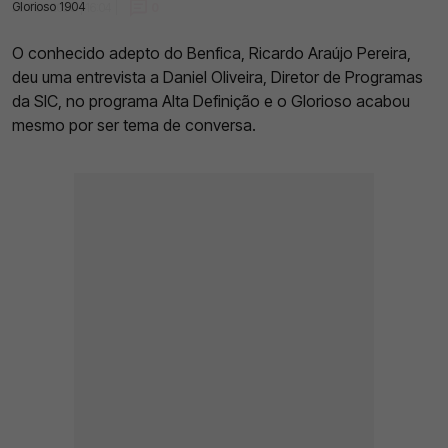
Glorioso 1904
28 Fev 2023 | 16:04 |
0
O conhecido adepto do Benfica, Ricardo Araújo Pereira,
deu uma entrevista a Daniel Oliveira, Diretor de Programas
da SIC, no programa Alta Definição e o Glorioso acabou
mesmo por ser tema de conversa.