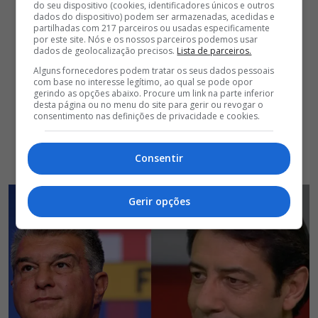
do seu dispositivo (cookies, identificadores únicos e outros
dados do dispositivo) podem ser armazenadas, acedidas e
partilhadas com 217 parceiros ou usadas especificamente
por este site. Nós e os nossos parceiros podemos usar
dados de geolocalização precisos.
Lista de parceiros.
Alguns fornecedores podem tratar os seus dados pessoais
com base no interesse legítimo, ao qual se pode opor
gerindo as opções abaixo. Procure um link na parte inferior
desta página ou no menu do site para gerir ou revogar o
consentimento nas definições de privacidade e cookies.
Consentir
Gerir opções