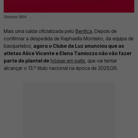
Glorioso 1904
11 Jul 2025 | 12:38 |
0
Mais uma saída oficializada pelo
Benfica
. Depois de
confirmar a despedida de Raphaella Monteiro, da equipa de
basquetebol,
agora o Clube da Luz anunciou que as
atletas Alice Vicente e Elena Tamiozzo não vão fazer
parte do plantel de
hóquei em patis
, que vai tentar
alcançar o 13.º título nacional na época de 2025/26.