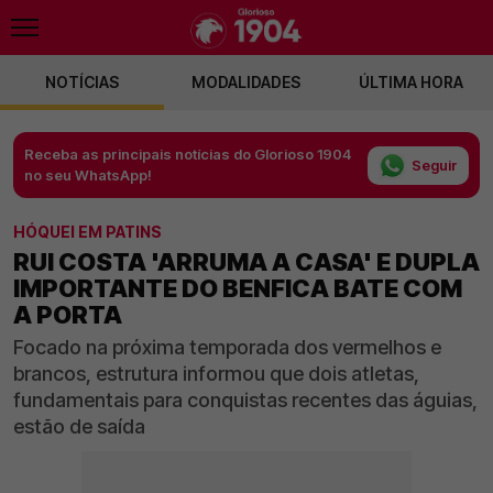
NOTÍCIAS
MODALIDADES
ÚLTIMA HORA
Receba as principais notícias do Glorioso 1904
Seguir
no seu WhatsApp!
HÓQUEI EM PATINS
RUI COSTA 'ARRUMA A CASA' E DUPLA
IMPORTANTE DO BENFICA BATE COM
A PORTA
Focado na próxima temporada dos vermelhos e
brancos, estrutura informou que dois atletas,
fundamentais para conquistas recentes das águias,
estão de saída