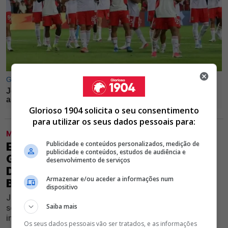
Glorioso 1904 solicita o seu consentimento
para utilizar os seus dados pessoais para:
MODALIDADES
Publicidade e conteúdos personalizados, medição de
EXCLUSIVO GLORIOSO 1904 -
publicidade e conteúdos, estudos de audiência e
GOLEADOR DO BARCELONA FOI
desenvolvimento de serviços
DISPENSADO E ESTÁ LIVRE, MAS
Armazenar e/ou aceder a informações num
BENFICA NÃO O QUER
dispositivo
Jogador foi associado ao Clube encarnado nas redes
Saiba mais
sociais, porém Edu Castro não pretende avançar pelo
internacional espanhol
Os seus dados pessoais vão ser tratados, e as informações