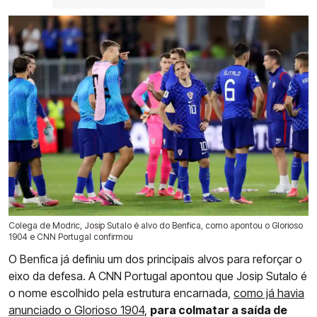
Colega de Modric, Josip Sutalo é alvo do Benfica, como apontou o Glorioso
24 Jul 2026 | 17:28 |
0
1904 e CNN Portugal confirmou
O Benfica já definiu um dos principais alvos para reforçar o
eixo da defesa. A CNN Portugal apontou que Josip Sutalo é
o nome escolhido pela estrutura encarnada,
como já havia
anunciado o Glorioso 1904
,
para colmatar a saída de