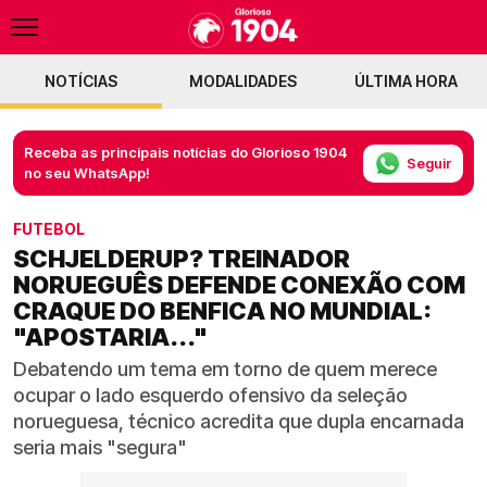
NOTÍCIAS
MODALIDADES
ÚLTIMA HORA
Receba as principais notícias do Glorioso 1904
Seguir
no seu WhatsApp!
FUTEBOL
SCHJELDERUP? TREINADOR
NORUEGUÊS DEFENDE CONEXÃO COM
CRAQUE DO BENFICA NO MUNDIAL:
"APOSTARIA..."
Debatendo um tema em torno de quem merece
ocupar o lado esquerdo ofensivo da seleção
norueguesa, técnico acredita que dupla encarnada
seria mais "segura"