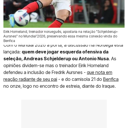
Eirik Horneland, treinador norueguês, apostaria na relação "Schjelderup–
23 Mai 2026 | 17:10 |
0
Aursnes" no Mundial'2026, preservando essa mesma conexão vinda do
Benfica
Com o Mundial'2026 à porta, a discussão na Noruega está
lançada:
quem deve jogar esquerda ofensiva da
seleção, Andreas Schjelderup ou Antonio Nusa
. As
opiniões dividem-se mas o treinador Eirik Horneland
defendeu a inclusão de Fredrik Aursnes -
que nota em
reação radiante de seu pai
- e do camisola 21 do
Benfica
no onze, logo no encontro de estreia, diante do Iraque.