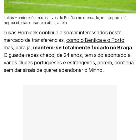
Lukas Hornícek é um dos alvos do Benfica no mercado, mas jogador já
24 Jul 2026 | 18:05 |
0
negou ofertas durante a atual janela
Lukas Hornícek continua a somar interessados neste
mercado de transferências,
como o Benfica e o Porto
,
mas, para já,
mantém-se totalmente focado no Braga
.
O guarda-redes checo, de 24 anos, tem sido apontado a
vários clubes portugueses e estrangeiros, porém, continua
sem dar sinais de querer abandonar o Minho.