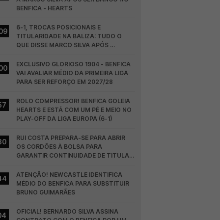
BENFICA - HEARTS
6-1, TROCAS POSICIONAIS E 
09
TITULARIDADE NA BALIZA: TUDO O 
QUE DISSE MARCO SILVA APÓS 
BENFICA - HEARTS
EXCLUSIVO GLORIOSO 1904 - BENFICA 
00
VAI AVALIAR MÉDIO DA PRIMEIRA LIGA 
PARA SER REFORÇO EM 2027/28
ROLO COMPRESSOR! BENFICA GOLEIA 
57
HEARTS E ESTÁ COM UM PÉ E MEIO NO 
PLAY-OFF DA LIGA EUROPA (6-1)
RUI COSTA PREPARA-SE PARA ABRIR 
30
OS CORDÕES À BOLSA PARA 
GARANTIR CONTINUIDADE DE TITULAR 
NO BENFICA
ATENÇÃO! NEWCASTLE IDENTIFICA 
44
MÉDIO DO BENFICA PARA SUBSTITUIR 
BRUNO GUIMARÃES
OFICIAL! BERNARDO SILVA ASSINA 
04