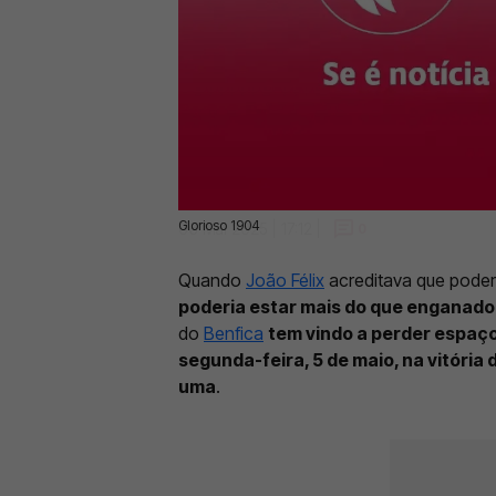
Glorioso 1904
06 Mai 2025 | 17:12 |
0
Quando
João Félix
acreditava que poderi
poderia estar mais do que enganado
do
Benfica
tem vindo a perder espaço 
segunda-feira, 5 de maio, na vitória
uma
.