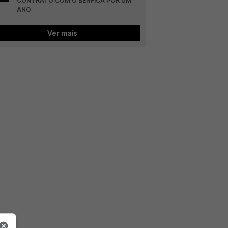
CONTRATO COM O BENFICA POR UM 
ANO
Ver mais