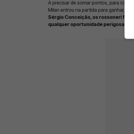
A precisar de somar pontos, para conse
Milan entrou na partida para ganhar,
con
Sérgio Conceição, os rossoneri fora
qualquer oportunidade perigosa
.