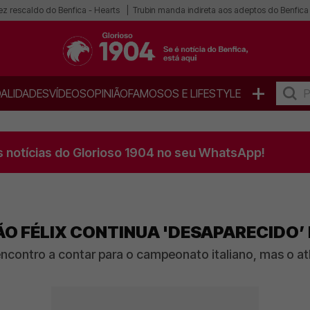
ez rescaldo do Benfica - Hearts
Trubin manda indireta aos adeptos do Benfica
+
ALIDADES
VÍDEOS
OPINIÃO
FAMOSOS E LIFESTYLE
s notícias do Glorioso 1904 no seu WhatsApp!
ÃO FÉLIX CONTINUA 'DESAPARECIDO’
 encontro a contar para o campeonato italiano, mas o at