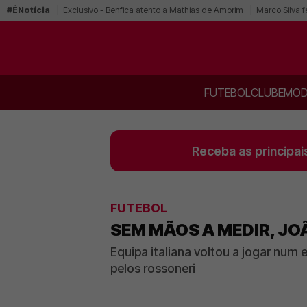
#ÉNotícia
Exclusivo - Benfica atento a Mathias de Amorim
Marco Silva f
FUTEBOL
CLUBE
MOD
Receba as principai
FUTEBOL
SEM MÃOS A MEDIR, JO
Equipa italiana voltou a jogar num
pelos rossoneri