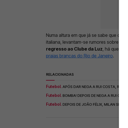
Numa altura em que já se sabe que o int
italiana, levantam-se rumores sobre o p
regresso ao Clube da Luz
, há quem
ga
praias brancas do Rio de Janeiro
.
RELACIONADAS
Futebol.
APÓS DAR NEGA A RUI COSTA, RUBE
Futebol.
BOMBA! DEPOIS DE NEGA A RUI COS
Futebol.
DEPOIS DE JOÃO FÉLIX, MILAN SEGU