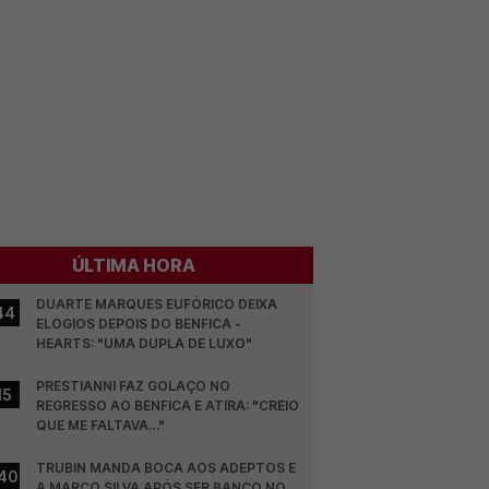
ÚLTIMA HORA
DUARTE MARQUES EUFÓRICO DEIXA 
44
ELOGIOS DEPOIS DO BENFICA - 
HEARTS: "UMA DUPLA DE LUXO"
PRESTIANNI FAZ GOLAÇO NO 
15
REGRESSO AO BENFICA E ATIRA: "CREIO 
QUE ME FALTAVA…"
TRUBIN MANDA BOCA AOS ADEPTOS E 
40
A MARCO SILVA APÓS SER BANCO NO 