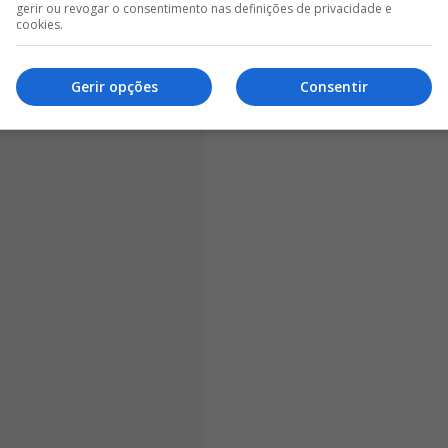
guir alcançar uma vaga nas competições europeias, o
gerir ou revogar o consentimento nas definições de privacidade e
cookies.
tudo, como tem sido habitual desde a chegada de
m para o intervalo empatados a zero, sem criar
Gerir opções
Consentir