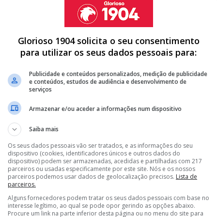
Glorioso 1904 solicita o seu consentimento
para utilizar os seus dados pessoais para:
ernacional português não irá continuar na equipa
róximo destino de João Félix.
Apontado a um possível
Publicidade e conteúdos personalizados, medição de publicidade
e conteúdos, estudos de audiência e desenvolvimento de
ranta que o internacional poderá ser desviado para as
serviços
Armazenar e/ou aceder a informações num dispositivo
Saiba mais
Os seus dados pessoais vão ser tratados, e as informações do seu
N AMORIM SURPREENDE: "SOU ADEPTO DO BENFICA"
dispositivo (cookies, identificadores únicos e outros dados do
dispositivo) podem ser armazenadas, acedidas e partilhadas com 217
TA, RUBEN AMORIM QUER TIRAR CENTRAL DO BENFICA
parceiros ou usadas especificamente por este site. Nós e os nossos
parceiros podemos usar dados de geolocalização precisos.
Lista de
E PISTA DE CARA CONHECIDA DO BENFICA
parceiros.
Alguns fornecedores podem tratar os seus dados pessoais com base no
<
>
interesse legítimo, ao qual se pode opor gerindo as opções abaixo.
Procure um link na parte inferior desta página ou no menu do site para