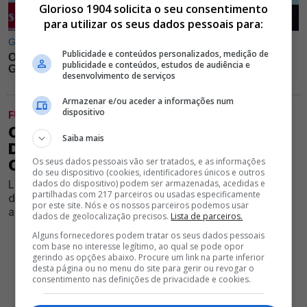
Glorioso 1904 solicita o seu consentimento
para utilizar os seus dados pessoais para:
Publicidade e conteúdos personalizados, medição de
publicidade e conteúdos, estudos de audiência e
desenvolvimento de serviços
Armazenar e/ou aceder a informações num
dispositivo
FUTEBOL
OFICIAL! FUTEBOLISTA DE 22 ANOS
Saiba mais
DIZ ADEUS AO BENFICA E RUMA AO 7.º
Os seus dados pessoais vão ser tratados, e as informações
CLASSIFICADO DA LIGA
do seu dispositivo (cookies, identificadores únicos e outros
Lateral já tem novo clube para a temporada desportiva
dados do dispositivo) podem ser armazenadas, acedidas e
partilhadas com 217 parceiros ou usadas especificamente
de 2026/27; Emblema do Campeonato Nacional
por este site. Nós e os nossos parceiros podemos usar
anunciou contratação de defesa
dados de geolocalização precisos.
Lista de parceiros.
Alguns fornecedores podem tratar os seus dados pessoais
com base no interesse legítimo, ao qual se pode opor
gerindo as opções abaixo. Procure um link na parte inferior
desta página ou no menu do site para gerir ou revogar o
consentimento nas definições de privacidade e cookies.