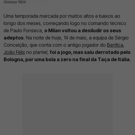
Glorioso 1904
14 Mai 2025 | 23:08 |
0
Uma temporada marcada por muitos altos e baixos ao
longo dos meses, começando logo no comando técnico
de Paulo Fonseca,
o Milan voltou a desiludir os seus
adeptos
. Na noite de hoje, 14 de maio, a equipa de Sérgio
Conceição, que conta com o antigo jogador do
Benfica
,
João Félix
no plantel,
foi a jogo, mas saiu derrotado pelo
Bologna, por uma bola a zero na final da Taça de Itália
.