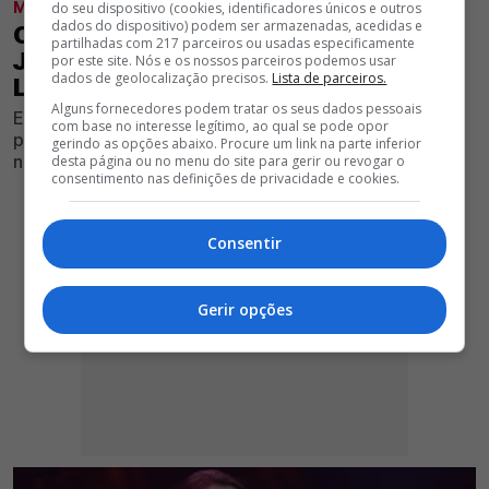
MODALIDADES
do seu dispositivo (cookies, identificadores únicos e outros
dados do dispositivo) podem ser armazenadas, acedidas e
OFICIAL! BENFICA FECHA MELHOR
partilhadas com 217 parceiros ou usadas especificamente
JOGADOR DO 4.º CLASSIFICADO DA
por este site. Nós e os nossos parceiros podemos usar
dados de geolocalização precisos.
Lista de parceiros.
LIGA ATÉ 2030
Alguns fornecedores podem tratar os seus dados pessoais
Encarnados anunciaram mais uma cara nova para a
com base no interesse legítimo, ao qual se pode opor
próxima temporada e as primeiras palavras do jogador
gerindo as opções abaixo. Procure um link na parte inferior
não passaram despercebidas
desta página ou no menu do site para gerir ou revogar o
consentimento nas definições de privacidade e cookies.
Consentir
Gerir opções