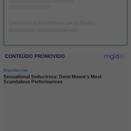
Uma publicação partilhada por SLBenfica
Modalidades (@modalidadesslb)