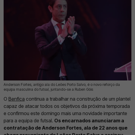
Anderson Fortes, antigo ala do Leões Porto Salvo, é o novo reforço da
12 Jul 2026 | 16:12 |
0
equipa masculina do futsal, juntando-se a Ruben Góis
O
Benfica
continua a trabalhar na construção de um plantel
capaz de atacar todos os objetivos da próxima temporada
e confirmou este domingo mais uma novidade importante
para a equipa de futsal.
Os encarnados anunciaram a
contratação de Anderson Fortes, ala de 22 anos que
chega proveniente do Leões Porto Salvo e assinou