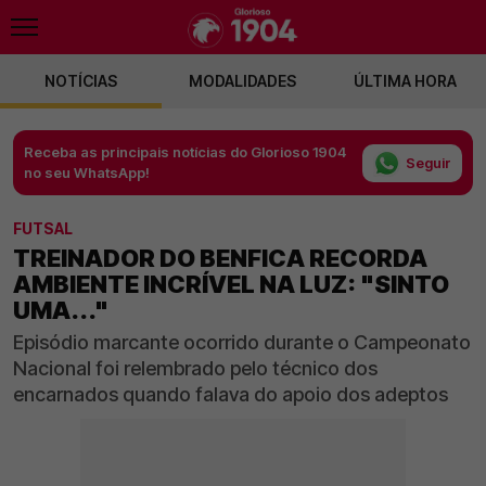
NOTÍCIAS
MODALIDADES
ÚLTIMA HORA
Receba as principais notícias do Glorioso 1904
Seguir
no seu WhatsApp!
FUTSAL
TREINADOR DO BENFICA RECORDA
AMBIENTE INCRÍVEL NA LUZ: "SINTO
UMA..."
Episódio marcante ocorrido durante o Campeonato
Nacional foi relembrado pelo técnico dos
encarnados quando falava do apoio dos adeptos