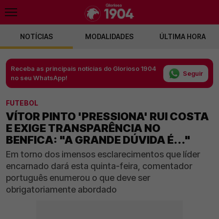
NOTÍCIAS
MODALIDADES
ÚLTIMA HORA
Receba as principais notícias do Glorioso 1904
Seguir
no seu WhatsApp!
FUTEBOL
VÍTOR PINTO 'PRESSIONA' RUI COSTA
E EXIGE TRANSPARÊNCIA NO
BENFICA: "A GRANDE DÚVIDA É..."
Em torno dos imensos esclarecimentos que líder
encarnado dará esta quinta-feira, comentador
português enumerou o que deve ser
obrigatoriamente abordado