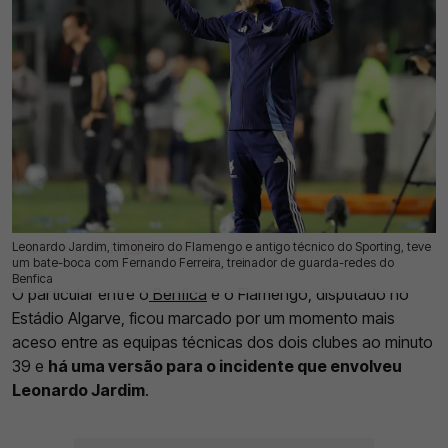
Leonardo Jardim, timoneiro do Flamengo e antigo técnico do Sporting, teve
12 Jul 2026 | 13:26 |
0
um bate-boca com Fernando Ferreira, treinador de guarda-redes do
Benfica
O particular entre o
Benfica
e o Flamengo, disputado no
Estádio Algarve, ficou marcado por um momento mais
aceso entre as equipas técnicas dos dois clubes ao minuto
39 e
há uma versão para o incidente que envolveu
Leonardo Jardim
.