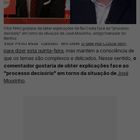
Vítor Pinto gostaria de obter explicações de Rui Costa face ao "processo
11 Jun 2026 | 14:24 |
0
decisório" em torno da situação de José Mourinho, antigo treinador do
Benfica
Vítor Pinto está "curioso" em ouvir
o que Rui Costa tem
para dizer esta quinta-feira
, mas mantém a consciência de
que os temas são complexos e delicados. Nesse sentido,
o
comentador gostaria de obter explicações face ao
"processo decisório" em torno da situação de
José
Mourinho
.