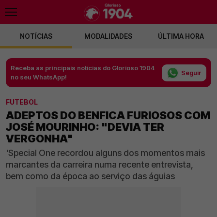
NOTÍCIAS
MODALIDADES
ÚLTIMA HORA
Receba as principais notícias do Glorioso 1904
Seguir
no seu WhatsApp!
FUTEBOL
ADEPTOS DO BENFICA FURIOSOS COM
JOSÉ MOURINHO: "DEVIA TER
VERGONHA"
'Special One recordou alguns dos momentos mais
marcantes da carreira numa recente entrevista,
bem como da época ao serviço das águias