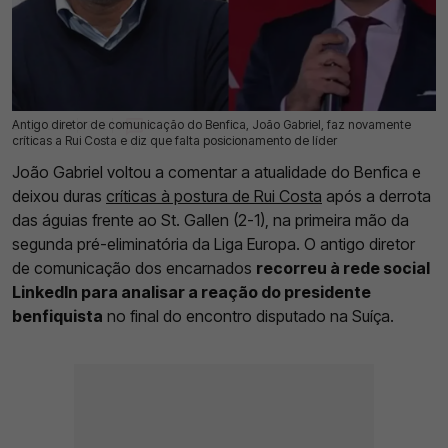
Antigo diretor de comunicação do Benfica, João Gabriel, faz novamente
26 Jul 2026 | 17:28 |
0
críticas a Rui Costa e diz que falta posicionamento de líder
João Gabriel voltou a comentar a atualidade do Benfica e
deixou duras
críticas à postura de Rui Costa
após a derrota
das águias frente ao St. Gallen (2-1), na primeira mão da
segunda pré-eliminatória da Liga Europa. O antigo diretor
de comunicação dos encarnados
recorreu à rede social
LinkedIn para analisar a reação do presidente
benfiquista
no final do encontro disputado na Suíça.