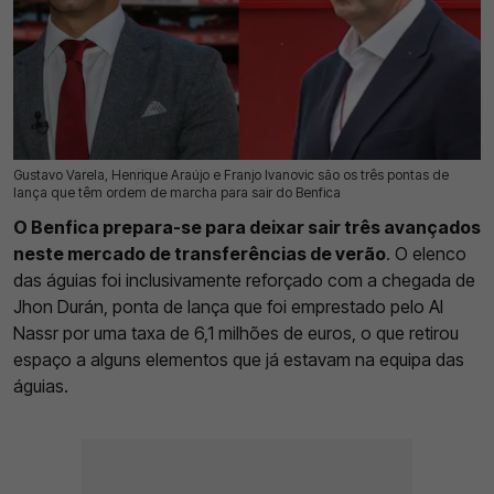
Gustavo Varela, Henrique Araújo e Franjo Ivanovic são os três pontas de
26 Jul 2026 | 17:16 |
0
lança que têm ordem de marcha para sair do Benfica
O Benfica prepara-se para deixar sair três avançados
neste mercado de transferências de verão
. O elenco
das águias foi inclusivamente reforçado com a chegada de
Jhon Durán, ponta de lança que foi emprestado pelo Al
Nassr por uma taxa de 6,1 milhões de euros, o que retirou
espaço a alguns elementos que já estavam na equipa das
águias.