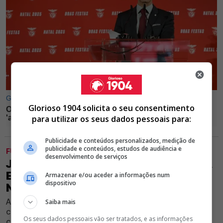
Glorioso 1904 solicita o seu consentimento
para utilizar os seus dados pessoais para:
Publicidade e conteúdos personalizados, medição de
publicidade e conteúdos, estudos de audiência e
FUTEBOL
desenvolvimento de serviços
JOÃO GABRIEL GOZA COM RUI COSTA
E DIZ QUE PRESIDENTE DO BENFICA
Armazenar e/ou aceder a informações num
dispositivo
NÃO É LÍDER NENHUM
Antigo diretor de comunicação das águias volta a fazer
Saiba mais
críticas ao dirigente máximo das águias, após início
Os seus dados pessoais vão ser tratados, e as informações
conturbado de temporada