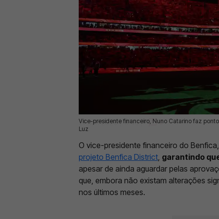
Vice-presidente financeiro, Nuno Catarino faz ponto
27 Jun 2026 | 17:45 |
0
Luz
O vice-presidente financeiro do Benfica
projeto Benfica District
,
garantindo que
apesar de ainda aguardar pelas aprovaç
que, embora não existam alterações sign
nos últimos meses.