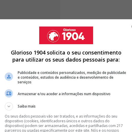
ct tem vindo a cumprir todas as etapas previstas,
Glorioso 1904 solicita o seu consentimento
ise por diversos departamentos da Câmara
para utilizar os seus dados pessoais para:
ades externas. O responsável encarnado mostrou-se
sso, salientando que a evolução tem correspondido às
Publicidade e conteúdos personalizados, medição de publicidade
e conteúdos, estudos de audiência e desenvolvimento de
serviços
Armazenar e/ou aceder a informações num dispositivo
Saiba mais
 SÓCIOS AVANÇAM PARA TRIBUNAL
Os seus dados pessoais vão ser tratados, e as informações do seu
ES NORTE-AMERICANOS E AGITA ESTRUTURA DA SAD
dispositivo (cookies, identificadores únicos e outros dados do
dispositivo) podem ser armazenadas, acedidas e partilhadas com 217
S VÁRIOS "ERROS" DO BENFICA DISTRICT
parceiros ou usadas especificamente por este site. Nós e os nossos