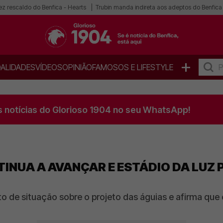
ez rescaldo do Benfica - Hearts
Trubin manda indireta aos adeptos do Benfica
+
ALIDADES
VÍDEOS
OPINIÃO
FAMOSOS E LIFESTYLE
s notícias do Glorioso 1904 no seu WhatsApp!
TINUA A AVANÇAR E ESTÁDIO DA LUZ 
to de situação sobre o projeto das águias e afirma que