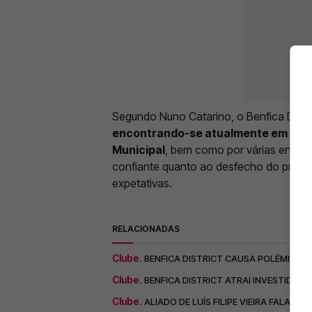
Segundo Nuno Catarino, o Benfica Distri
encontrando-se atualmente em anál
Municipal
, bem como por várias entid
confiante quanto ao desfecho do proce
expetativas.
RELACIONADAS
Clube.
BENFICA DISTRICT CAUSA POLÉMICA;
Clube.
BENFICA DISTRICT ATRAI INVESTIDOR
Clube.
ALIADO DE LUÍS FILIPE VIEIRA FALA DO