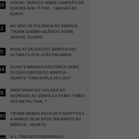
OFICIAL! BENFICA VENDE CAMPEÃO DA 
23
EUROPA SUB-17 POR... 1 MILHÃO DE 
EUROS
NO MEIO DE POLÉMICA NO BENFICA, 
52
TRUBIN QUEBRA SILÊNCIO SOBRE 
SAMUEL SOARES
NOVA ATUALIZAÇÃO: BENFICA FAZ 
21
ULTIMATO POR JOÃO PALHINHA
DUARTE MARQUES EUFÓRICO DEIXA 
44
ELOGIOS DEPOIS DO BENFICA - 
HEARTS: "UMA DUPLA DE LUXO"
PRESTIANNI FAZ GOLAÇO NO 
15
REGRESSO AO BENFICA E ATIRA: "CREIO 
QUE ME FALTAVA…"
TRUBIN MANDA BOCA AOS ADEPTOS E 
40
A MARCO SILVA APÓS SER BANCO NO 
BENFICA - HEARTS
6-1, TROCAS POSICIONAIS E 