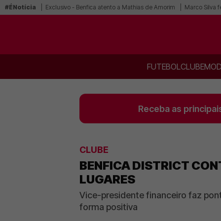
#ÉNotícia
Exclusivo - Benfica atento a Mathias de Amorim
Marco Silva f
FUTEBOL
CLUBE
MOD
Receba as principai
CLUBE
BENFICA DISTRICT CON
LUGARES
Vice-presidente financeiro faz pon
forma positiva