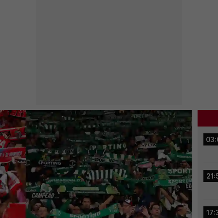
03:
21:
17: