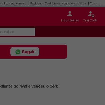
 e Betis por Ivanovic
Exclusivo - Dahl não convence Marco Silva
Turquia po
Iniciar Sessão
Criar Conta
Seguir
iante do rival e venceu o dérbi