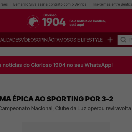
arães
Bernardo Silva assina contrato com o Benfica
Tira-teimas entre Benfica
+
ALIDADES
VÍDEOS
OPINIÃO
FAMOSOS E LIFESTYLE
s notícias do Glorioso 1904 no seu WhatsApp!
MA ÉPICA AO SPORTING POR 3-2
 Campeonato Nacional, Clube da Luz operou reviravolta d