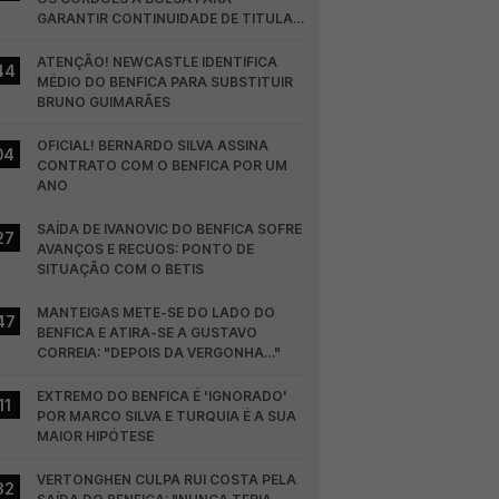
GARANTIR CONTINUIDADE DE TITULAR 
NO BENFICA
ATENÇÃO! NEWCASTLE IDENTIFICA 
44
MÉDIO DO BENFICA PARA SUBSTITUIR 
BRUNO GUIMARÃES
OFICIAL! BERNARDO SILVA ASSINA 
04
CONTRATO COM O BENFICA POR UM 
ANO
SAÍDA DE IVANOVIC DO BENFICA SOFRE 
27
AVANÇOS E RECUOS: PONTO DE 
SITUAÇÃO COM O BETIS
MANTEIGAS METE-SE DO LADO DO 
47
BENFICA E ATIRA-SE A GUSTAVO 
CORREIA: "DEPOIS DA VERGONHA…"
EXTREMO DO BENFICA É 'IGNORADO' 
11
POR MARCO SILVA E TURQUIA É A SUA 
MAIOR HIPÓTESE
VERTONGHEN CULPA RUI COSTA PELA 
32