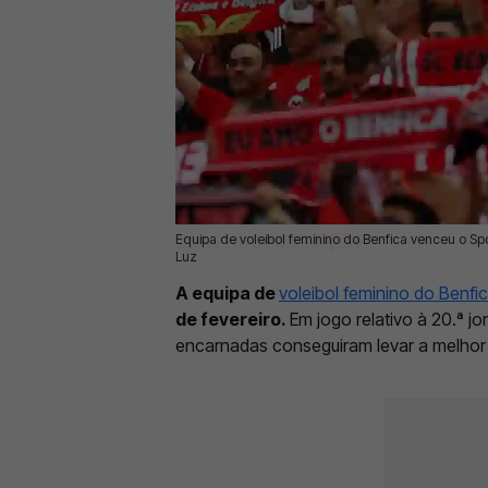
Equipa de voleibol feminino do Benfica venceu o Spo
22 Fev 2026 | 17:23 |
0
Luz
A equipa de
voleibol feminino do Benfi
de fevereiro.
Em jogo relativo à 20.ª 
encarnadas conseguiram levar a melhor 