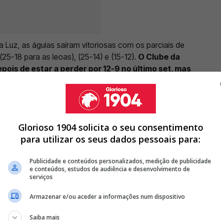
 Luz, as águias saíram vitoriosas com os parciais de
(25-18 para as leoas), (25-14) e (15-12).
O Clube da
pois de estar a perder por 12-9 no último set, mas
 pontos
.
Glorioso 1904 solicita o seu consentimento
BENFICA PARA SUCEDER A FRANCISCO TRINCÃO
para utilizar os seus dados pessoais para:
2 PENÁLTIS NO BENFICA - SPORTING DIZ ADEUS: "ESPERO UM
Publicidade e conteúdos personalizados, medição de publicidade
e conteúdos, estudos de audiência e desenvolvimento de
8 COM ATACANTE QUE ESTEVE 2 ANOS NO SPORTING
serviços
Armazenar e/ou aceder a informações num dispositivo
<
>
Saiba mais
esta temporada desportiva -
as comandadas