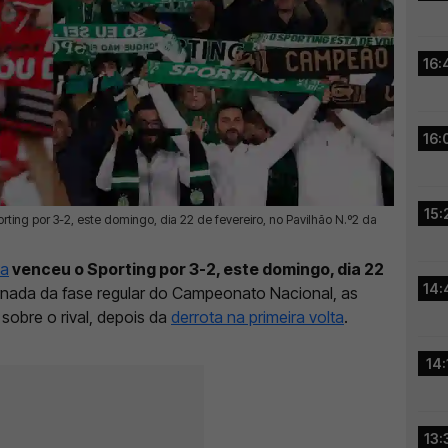
16:
16:
15:
rting por 3-2, este domingo, dia 22 de fevereiro, no Pavilhão N.º2 da
ca
venceu o Sporting por 3-2, este domingo, dia 22
14:
jornada da fase regular do Campeonato Nacional, as
sobre o rival, depois da
derrota na primeira volta
.
14:
13: