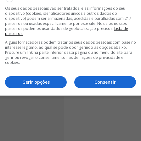
lugar com 41 pontos
. O Sporting segue em primeiro
Os seus dados pessoais vão ser tratados, e as informações do seu
dispositivo (cookies, identificadores únicos e outros dados do
 segundo posto com 47, mas tem menos três jogos
dispositivo) podem ser armazenadas, acedidas e partilhadas com 217
parceiros ou usadas especificamente por este site. Nós e os nossos
parceiros podemos usar dados de geolocalização precisos.
Lista de
parceiros.
Alguns fornecedores podem tratar os seus dados pessoais com base no
interesse legítimo, ao qual se pode opor gerindo as opções abaixo.
Procure um link na parte inferior desta página ou no menu do site para
gerir ou revogar o consentimento nas definições de privacidade e
cookies.
Gerir opções
Consentir