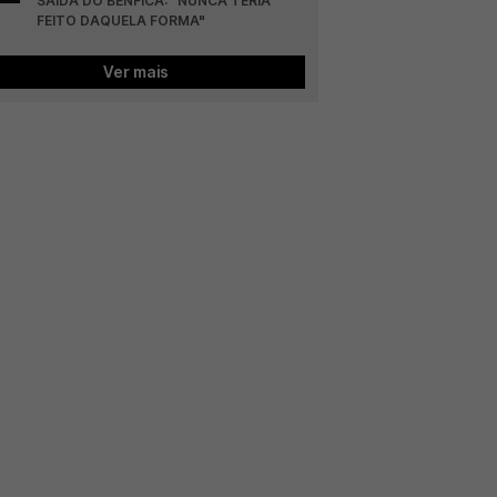
SAÍDA DO BENFICA: "NUNCA TERIA 
FEITO DAQUELA FORMA"
Ver mais