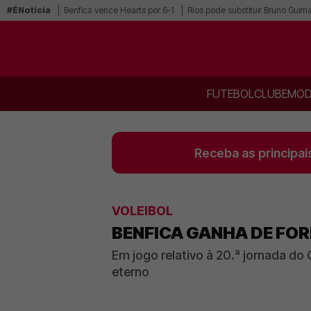
#ÉNotícia
Benfica vence Hearts por 6-1
Ríos pode substituir Bruno Guim
FUTEBOL
CLUBE
MOD
Receba as principai
VOLEIBOL
BENFICA GANHA DE FOR
Em jogo relativo à 20.ª jornada do
eterno