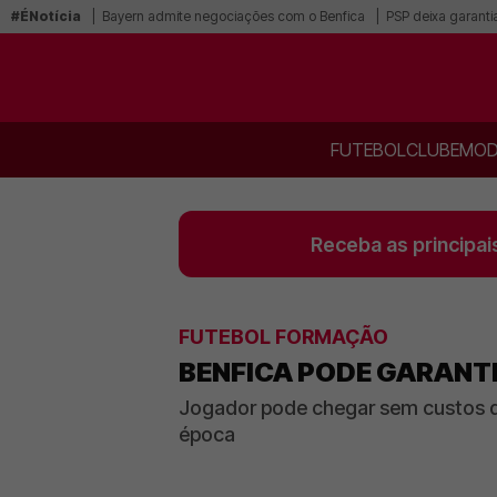
#ÉNotícia
Bayern admite negociações com o Benfica
PSP deixa garanti
FUTEBOL
CLUBE
MOD
Receba as principai
FUTEBOL FORMAÇÃO
BENFICA PODE GARANT
Jogador pode chegar sem custos d
época