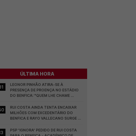
ÚLTIMA HORA
LEONOR PINHÃO ATIRA-SE À 
31
PRESENÇA DE PROENÇA NO ESTÁDIO 
DO BENFICA: "QUEM LHE CHAME 
DESCARAMENTO..."
RUI COSTA AINDA TENTA ENCAIXAR 
50
MILHÕES COM EXCEDENTÁRIO DO 
BENFICA E RAYO VALLECANO SURGE NA 
CORRIDA
PSP 'IGNORA' PEDIDO DE RUI COSTA 
13
PARA O BENFICA - ACADÉMICO DE 