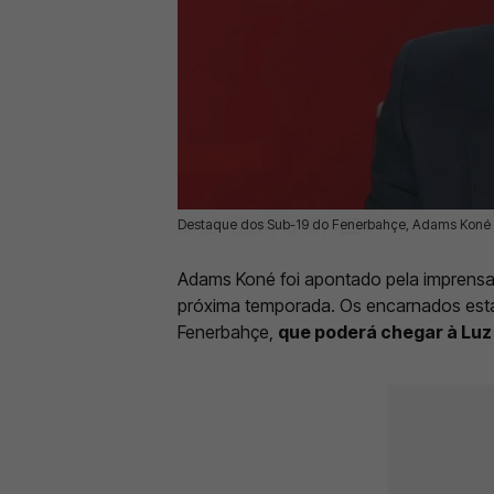
Destaque dos Sub-19 do Fenerbahçe, Adams Koné en
05 Jun 2026 | 16:59 |
0
Adams Koné foi apontado pela imprens
próxima temporada. Os encarnados esta
Fenerbahçe,
que poderá chegar à Luz