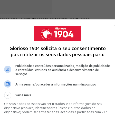
ternacional jovem da Costa do Marfim, de 19 anos,
quipa de sub-19 do clube turco e ainda não assinou um
cia torna-o numa oportunidade de mercado
o
Benfica
, que continua atento a jovens talentos com
Glorioso 1904 solicita o seu consentimento
para utilizar os seus dados pessoais para:
Publicidade e conteúdos personalizados, medição de publicidade
e conteúdos, estudos de audiência e desenvolvimento de
DICA DE MÉDIO DO BENFICA QUE ESTÁ PRESTES A ASSINAR
serviços
Armazenar e/ou aceder a informações num dispositivo
 CORRIDA POR EXTREMO ESPANHOL DESEJADO PELO BENFICA
ISCUTÍVEL DE MARCO SILVA DEU O SIM À SAÍDA DA LUZ
Saiba mais
Os seus dados pessoais vão ser tratados, e as informações do seu
<
>
dispositivo (cookies, identificadores únicos e outros dados do
dispositivo) podem ser armazenadas, acedidas e partilhadas com 217