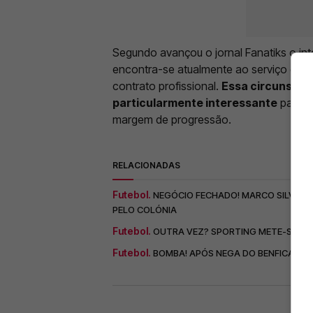
Segundo avançou o jornal Fanatiks o in
encontra-se atualmente ao serviço da e
contrato profissional.
Essa circunstân
particularmente interessante
para 
margem de progressão.
RELACIONADAS
Futebol.
NEGÓCIO FECHADO! MARCO SILVA AB
PELO COLÓNIA
Futebol.
OUTRA VEZ? SPORTING METE-SE NA
Futebol.
BOMBA! APÓS NEGA DO BENFICA, IND