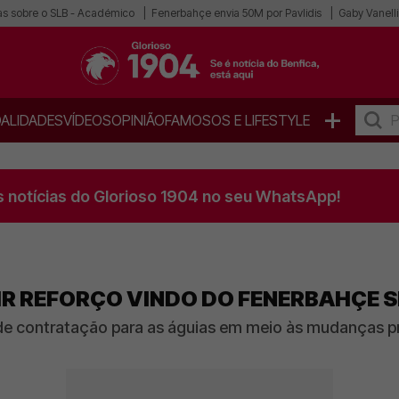
as sobre o SLB - Académico
Fenerbahçe envia 50M por Pavlidis
Gaby Vanelli
+
ALIDADES
VÍDEOS
OPINIÃO
FAMOSOS E LIFESTYLE
s notícias do Glorioso 1904 no seu WhatsApp!
IR REFORÇO VINDO DO FENERBAHÇE 
e contratação para as águias em meio às mudanças pr