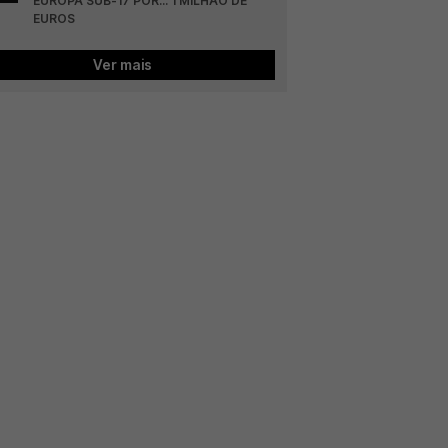
EUROPA SUB-17 POR... 1 MILHÃO DE 
EUROS
Ver mais