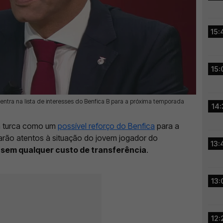
15:
15:
tra na lista de interesses do Benfica B para a próxima temporada
14:
a turca como um
possível reforço do Benfica
para a
rão atentos à situação do jovem jogador do
13:
 sem qualquer custo de transferência
.
13:
12: