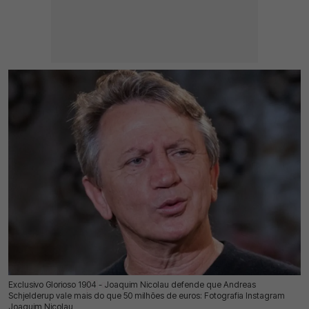
Exclusivo Glorioso 1904 - Joaquim Nicolau defende que Andreas
16 Jul 2026 | 03:00 |
0
Schjelderup vale mais do que 50 milhões de euros: Fotografia Instagram
Joaquim Nicolau