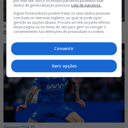
por este site. Nós e os nossos parceiros podemos usar
dados de geolocalização precisos.
Lista de parceiros.
Alguns fornecedores podem tratar os seus dados pessoais
com base no interesse legítimo, ao qual se pode opor
gerindo as opções abaixo. Procure um link na parte inferior
desta página ou no menu do site para gerir ou revogar o
consentimento nas definições de privacidade e cookies.
Consentir
Gerir opções