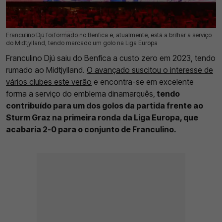
Franculino Djú foi formado no Benfica e, atualmente, está a brilhar a serviço
25 Set 2025 | 13:32 |
0
do Midtjylland, tendo marcado um golo na Liga Europa
Franculino Djú saiu do Benfica a custo zero em 2023, tendo
rumado ao Midtjylland.
O avançado suscitou o interesse de
vários clubes este verão
e encontra-se em excelente
forma a serviço do emblema dinamarquês,
tendo
contribuído para um dos golos da partida frente ao
Sturm Graz na primeira ronda da Liga Europa, que
acabaria 2-0 para o conjunto de Franculino.