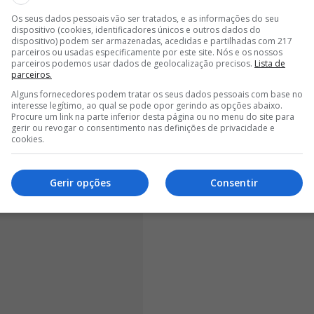
 da forma que sonhámos, especialmente nas
Os seus dados pessoais vão ser tratados, e as informações do seu
dispositivo (cookies, identificadores únicos e outros dados do
no, onde os resultados ficaram abaixo daquilo que
dispositivo) podem ser armazenadas, acedidas e partilhadas com 217
ós mesmos esperávamos
. E talvez por isso essa
parceiros ou usadas especificamente por este site. Nós e os nossos
parceiros podemos usar dados de geolocalização precisos.
Lista de
nte", escreveu numa publicação partilhada no
parceiros.
Alguns fornecedores podem tratar os seus dados pessoais com base no
interesse legítimo, ao qual se pode opor gerindo as opções abaixo.
Procure um link na parte inferior desta página ou no menu do site para
gerir ou revogar o consentimento nas definições de privacidade e
cookies.
Gerir opções
Consentir