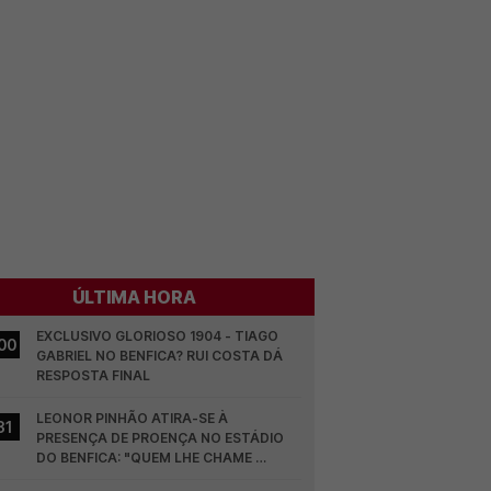
ÚLTIMA HORA
EXCLUSIVO GLORIOSO 1904 - TIAGO 
00
GABRIEL NO BENFICA? RUI COSTA DÁ 
RESPOSTA FINAL
LEONOR PINHÃO ATIRA-SE À 
31
PRESENÇA DE PROENÇA NO ESTÁDIO 
DO BENFICA: "QUEM LHE CHAME 
DESCARAMENTO..."