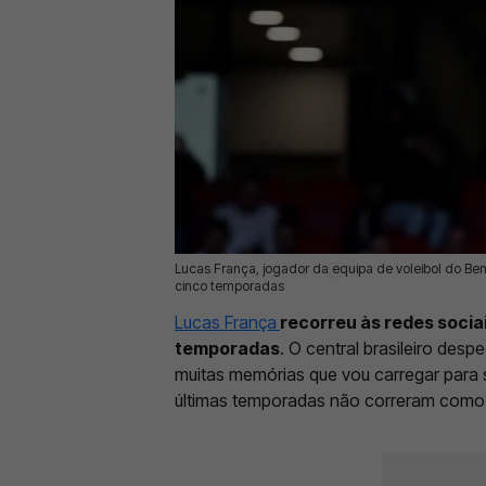
Lucas França, jogador da equipa de voleibol do Ben
19 Mai 2026 | 12:54 |
0
cinco temporadas
Lucas França
recorreu às redes socia
temporadas
. O central brasileiro des
muitas memórias que vou carregar para 
últimas temporadas não correram como 