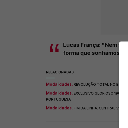
Lucas França: "Nem sem
forma que sonhámos"
RELACIONADAS
Modalidades.
REVOLUÇÃO TOTAL NO BENFIC
Modalidades.
EXCLUSIVO GLORIOSO 1904 - B
PORTUGUESA
Modalidades.
FIM DA LINHA. CENTRAL VAI D