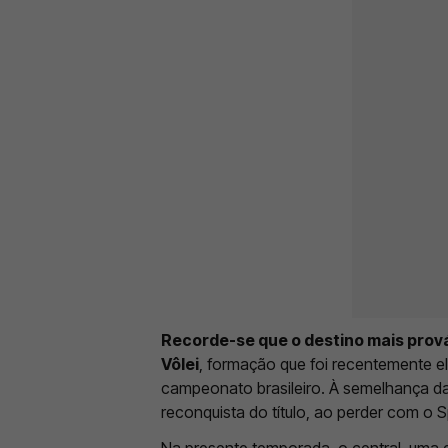
Recorde-se que o destino mais prov
Vôlei
, formação que foi recentemente el
campeonato brasileiro. À semelhança da
reconquista do título, ao perder com o S
Na presente temporada, o central, uma 