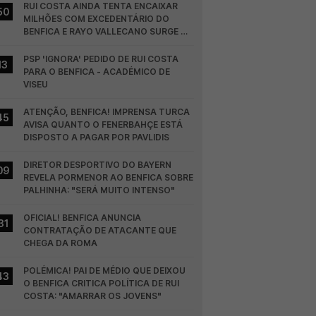
RUI COSTA AINDA TENTA ENCAIXAR 
50
MILHÕES COM EXCEDENTÁRIO DO 
BENFICA E RAYO VALLECANO SURGE NA 
CORRIDA
PSP 'IGNORA' PEDIDO DE RUI COSTA 
13
PARA O BENFICA - ACADÉMICO DE 
VISEU
ATENÇÃO, BENFICA! IMPRENSA TURCA 
45
AVISA QUANTO O FENERBAHÇE ESTÁ 
DISPOSTO A PAGAR POR PAVLIDIS
DIRETOR DESPORTIVO DO BAYERN 
09
REVELA PORMENOR AO BENFICA SOBRE 
PALHINHA: "SERÁ MUITO INTENSO"
OFICIAL! BENFICA ANUNCIA 
31
CONTRATAÇÃO DE ATACANTE QUE 
CHEGA DA ROMA
POLÉMICA! PAI DE MÉDIO QUE DEIXOU 
43
O BENFICA CRITICA POLÍTICA DE RUI 
COSTA: "AMARRAR OS JOVENS"