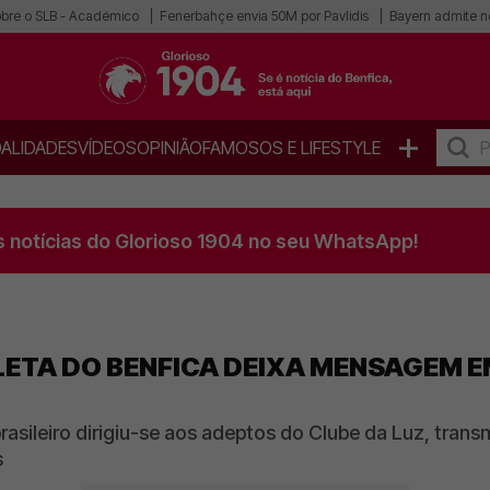
obre o SLB - Académico
Fenerbahçe envia 50M por Pavlidis
Bayern admite n
+
ALIDADES
VÍDEOS
OPINIÃO
FAMOSOS E LIFESTYLE
s notícias do Glorioso 1904 no seu WhatsApp!
TLETA DO BENFICA DEIXA MENSAGEM 
brasileiro dirigiu-se aos adeptos do Clube da Luz, tran
s