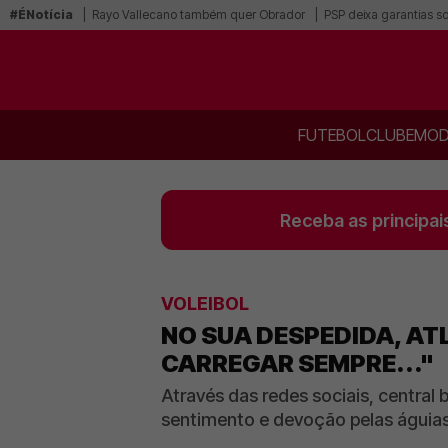
#ÉNotícia
Rayo Vallecano também quer Obrador
PSP deixa garantias s
FUTEBOL
CLUBE
MOD
Receba as principai
VOLEIBOL
NO SUA DESPEDIDA, A
CARREGAR SEMPRE..."
Através das redes sociais, central 
sentimento e devoção pelas águia