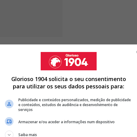
pre as coisas aconteceram da
Glorioso 1904 solicita o seu consentimento
para utilizar os seus dados pessoais para:
A! HÁ MAIS UMA SAÍDA CONFIRMADA
Publicidade e conteúdos personalizados, medição de publicidade
ENFICA QUER CENTRAL DO 7.º CLASSIFICADO DA LIGA
e conteúdos, estudos de audiência e desenvolvimento de
serviços
EIXAR O BENFICA E DESTINO ESTÁ FECHADO
Armazenar e/ou aceder a informações num dispositivo
<
>
Saiba mais