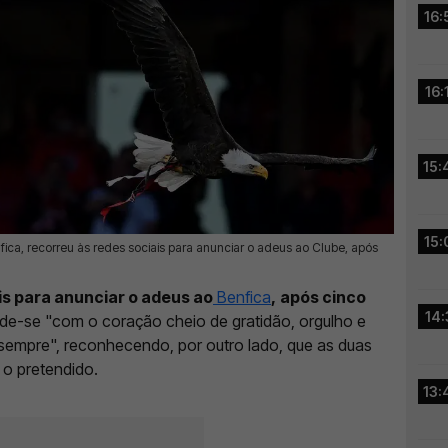
16:
16:
15:
15:
fica, recorreu às redes sociais para anunciar o adeus ao Clube, após
is para anunciar o adeus ao
Benfica
,
após cinco
14:
pede-se "com o coração cheio de gratidão, orgulho e
sempre", reconhecendo, por outro lado, que as duas
o pretendido.
13: