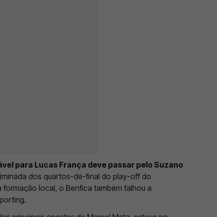
ável para Lucas França deve passar pelo Suzano
iminada dos quartos-de-final do play-off do
 formação local, o Benfica também falhou a
porting.
das principais apostas de Marcel Matz, esteve no