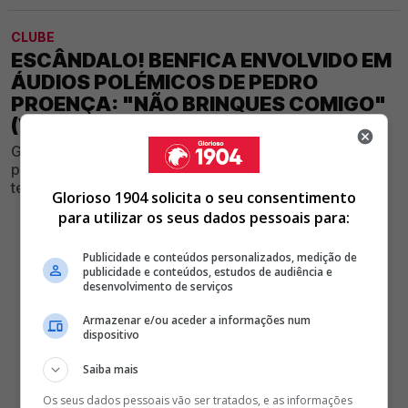
CLUBE
ESCÂNDALO! BENFICA ENVOLVIDO EM
ÁUDIOS POLÉMICOS DE PEDRO
PROENÇA: "NÃO BRINQUES COMIGO"
(VÍDEO)
Gravações divulgadas nas últimas horas estão a
provocar enorme controvérsia e envolvem um dos
temas mais sensíveis do futebol nacional
Glorioso 1904 solicita o seu consentimento
para utilizar os seus dados pessoais para:
Publicidade e conteúdos personalizados, medição de
publicidade e conteúdos, estudos de audiência e
desenvolvimento de serviços
Armazenar e/ou aceder a informações num
dispositivo
Saiba mais
Os seus dados pessoais vão ser tratados, e as informações