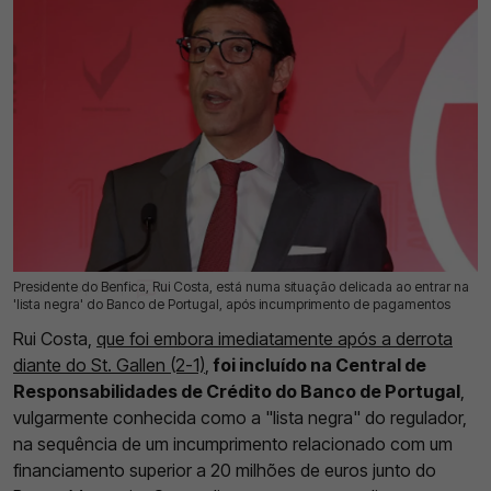
Presidente do Benfica, Rui Costa, está numa situação delicada ao entrar na
25 Jul 2026 | 11:38 |
0
'lista negra' do Banco de Portugal, após incumprimento de pagamentos
Rui Costa,
que foi embora imediatamente após a derrota
diante do St. Gallen (2-1)
,
foi incluído na Central de
Responsabilidades de Crédito do Banco de Portugal
,
vulgarmente conhecida como a "lista negra" do regulador,
na sequência de um incumprimento relacionado com um
financiamento superior a 20 milhões de euros junto do