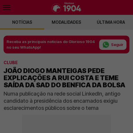
NOTÍCIAS
MODALIDADES
ÚLTIMA HORA
Receba as principais notícias do Glorioso 1904
Seguir
no seu WhatsApp!
CLUBE
JOÃO DIOGO MANTEIGAS PEDE
EXPLICAÇÕES A RUI COSTA E TEME
SAÍDA DA SAD DO BENFICA DA BOLSA
Numa publicação na rede social LinkedIn, antigo
candidato à presidência dos encarnados exigiu
esclarecimentos públicos sobre o tema