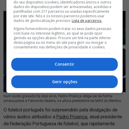
do seu dispositivo (cookies, identificadores únicos e outros
dados do dispositivo) podem ser armazenadas, acedidas e
partilhadas com 217 parceiros ou usadas especificamente
por este site. Nós e os nossos parceiros podemos usar
dados de geolocalização precisos.
Lista de parceiros.
Alguns fornecedores podem tratar os seus dados pessoais
com base no interesse legítimo, ao qual se pode opor
gerindo as opções abaixo. Procure um link na parte inferior
desta página ou no menu do site para gerir ou revogar o
consentimento nas definições de privacidade e cookies.
Consentir
Gerir opções
Num áudio gravado há dois anos, Pedro Proença dirige-se de forma
28 Jul 2026 | 16:59 |
0
ameaçadora a Fernando Seabra, na altura presidente da MAG do Benfica
O futebol português foi surpreendido pela divulgação de
vários áudios atribuídos a
Pedro Proença
, atual presidente
da Federação Portuguesa de Futebol, que rapidamente