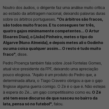
Noutro dos áudios, o dirigente faz uma análise muito crítica
ao estado da arbitragem nacional, deixando palavras duras
sobre os árbitros portugueses.
"Os árbitros são fracos,
são todos muito fracos. E tu consegues ter três,
quatro gajos minimamente competentes... O Artur
(Soares Dias), o (João) Pinheiro, metes o tipo do
Algarve (Nuno Almeida), e depois metes ali o Godinho
ou uma coisa qualquer assim... O resto é tudo muito
fraco"
, disse.
Pedro Proença também fala sobre José Fontelas Gomes,
atual vice-presidente da FPF, deixando uma apreciação
pouco elogiosa. "Aquilo é um produto do Pedro que, a
determinada altura, o Tiago Craveiro obrigou a que o gajo
fingisse alguma guerra comigo. O Zé é o que é. Não estejas
à espera do Zé... um gajo competitíssimo como eu.
O Zé
até tem esse discurso de que nasceu no bairro da
lata, pensa só no futebol"
, falou.