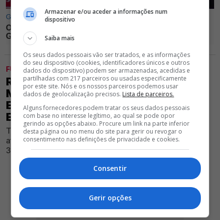
Armazenar e/ou aceder a informações num
dispositivo
Saiba mais
Os seus dados pessoais vão ser tratados, e as informações
do seu dispositivo (cookies, identificadores únicos e outros
FUTEBOL
dados do dispositivo) podem ser armazenadas, acedidas e
partilhadas com 217 parceiros ou usadas especificamente
REVELADOS OS 22 JOGADORES DE
por este site. Nós e os nossos parceiros podemos usar
MARCO SILVA PARA AS PRÉ-
dados de geolocalização precisos.
Lista de parceiros.
ELIMINATÓRIAS DO BENFICA NA LIGA
Alguns fornecedores podem tratar os seus dados pessoais
EUROPA
com base no interesse legítimo, ao qual se pode opor
gerindo as opções abaixo. Procure um link na parte inferior
Treinador do Clube vermelho e branco já escolheu os
desta página ou no menu do site para gerir ou revogar o
consentimento nas definições de privacidade e cookies.
atletas que irão jogar frente ao St. Gallen, nos dias 23 e
30 de julho
Consentir
Gerir opções