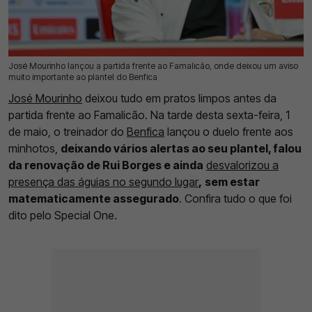
José Mourinho lançou a partida frente ao Famalicão, onde deixou um aviso
01 Mai 2026 | 14:05 |
0
muito importante ao plantel do Benfica
José Mourinho
deixou tudo em pratos limpos antes da
partida frente ao Famalicão. Na tarde desta sexta-feira, 1
de maio, o treinador do
Benfica
lançou o duelo frente aos
minhotos,
deixando vários alertas ao seu plantel, falou
da renovação de Rui Borges e ainda
desvalorizou a
presença das águias no segundo lugar
,
sem estar
matematicamente assegurado
. Confira tudo o que foi
dito pelo Special One.