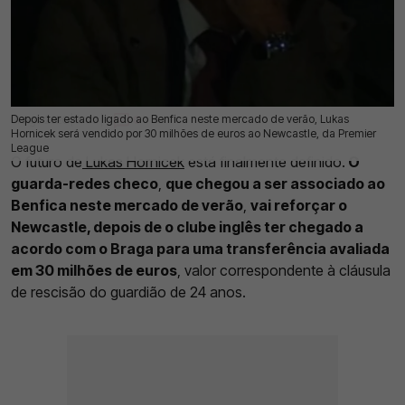
Depois ter estado ligado ao Benfica neste mercado de verão, Lukas
01 Ago 2026 | 11:49 |
0
Hornicek será vendido por 30 milhões de euros ao Newcastle, da Premier
League
O futuro de
Lukas Hornicek
está finalmente definido.
O
guarda-redes checo
,
que chegou a ser associado ao
Benfica neste mercado de verão
,
vai reforçar o
Newcastle, depois de o clube inglês ter chegado a
acordo com o Braga para uma transferência avaliada
em 30 milhões de euros
, valor correspondente à cláusula
de rescisão do guardião de 24 anos.