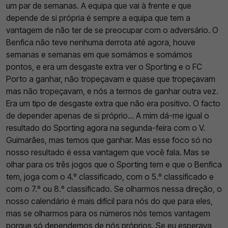
um par de semanas. A equipa que vai à frente e que
depende de si própria é sempre a equipa que tem a
vantagem de não ter de se preocupar com o adversário. O
Benfica não teve nenhuma derrota até agora, houve
semanas e semanas em que somámos e somámos
pontos, e era um desgaste extra ver o Sporting e o FC
Porto a ganhar, não tropeçavam e quase que tropeçavam
mas não tropeçavam, e nós a termos de ganhar outra vez.
Era um tipo de desgaste extra que não era positivo. O facto
de depender apenas de si próprio... A mim dá-me igual o
resultado do Sporting agora na segunda-feira com o V.
Guimarães, mas temos que ganhar. Mas esse foco só no
nosso resultado é essa vantagem que você fala. Mas se
olhar para os três jogos que o Sporting tem e que o Benfica
tem, joga com o 4.º classificado, com o 5.º classificado e
com o 7.º ou 8.º classificado. Se olharmos nessa direção, o
nosso calendário é mais difícil para nós do que para eles,
mas se olharmos para os números nós temos vantagem
porque só dependemos de nós próprios. Se eu esperava