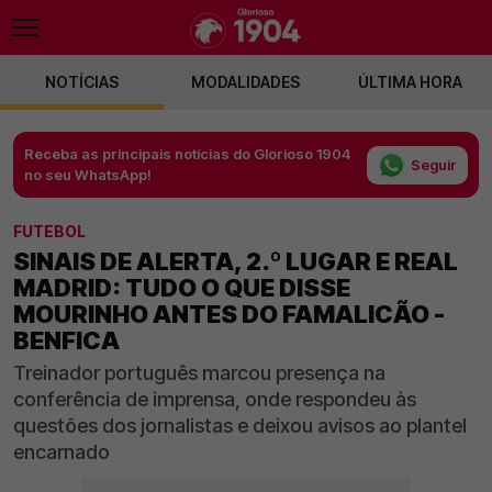
NOTÍCIAS
MODALIDADES
ÚLTIMA HORA
Receba as principais notícias do Glorioso 1904
Seguir
no seu WhatsApp!
FUTEBOL
SINAIS DE ALERTA, 2.º LUGAR E REAL
MADRID: TUDO O QUE DISSE
MOURINHO ANTES DO FAMALICÃO -
BENFICA
Treinador português marcou presença na
conferência de imprensa, onde respondeu às
questões dos jornalistas e deixou avisos ao plantel
encarnado