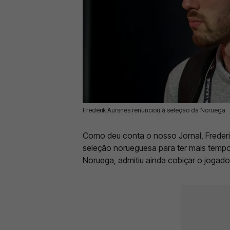
Frederik Aursnes renunciou à seleção da Noruega
27 Abr 2024 | 18:48 |
0
Como deu conta o nosso Jornal, Frederi
seleção norueguesa para ter mais tempo
Noruega, admitiu ainda cobiçar o jogado