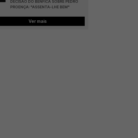
DECISÃO DO BENFICA SOBRE PEDRO 
PROENÇA: "ASSENTA-LHE BEM"
Ver mais