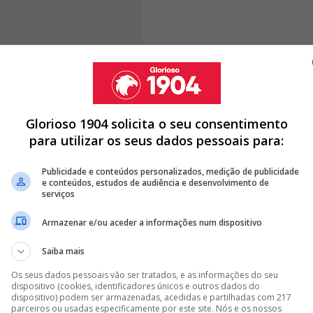
sultou do facto de querer "ter mais tempo e liberdade
 do futebol", uma vez que é muito difícil fazê-lo "face a
 O médio tornado defesa pode ter alguma razão já que
este ano.
Glorioso 1904 solicita o seu consentimento
para utilizar os seus dados pessoais para:
Publicidade e conteúdos personalizados, medição de publicidade
e conteúdos, estudos de audiência e desenvolvimento de
 ANTES DO BARCELONA! HÁ 5 JOGADORES EM...
serviços
IU ASSISTÊNCIA NO BENFICA – BARCELONA
Armazenar e/ou aceder a informações num dispositivo
TREMO DO BENFICA: "DESEMPENHO..."
Saiba mais
<
>
Os seus dados pessoais vão ser tratados, e as informações do seu
dispositivo (cookies, identificadores únicos e outros dados do
ndo aconteceu chamando-lhe "um elemento que
dispositivo) podem ser armazenadas, acedidas e partilhadas com 217
parceiros ou usadas especificamente por este site. Nós e os nossos
mpo" e em declarações ao jornal A Bola, disse estar