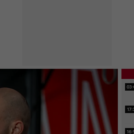
03:
17:
16: