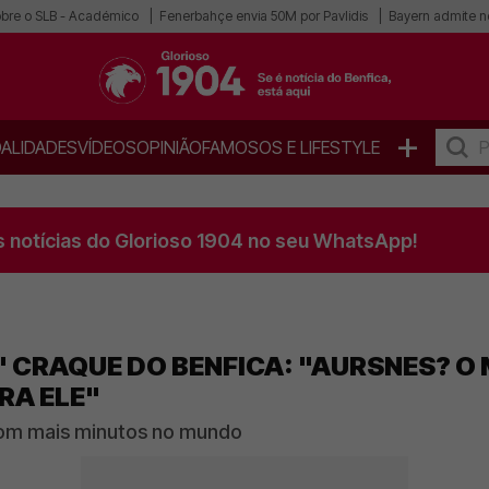
obre o SLB - Académico
Fenerbahçe envia 50M por Pavlidis
Bayern admite n
+
ALIDADES
VÍDEOS
OPINIÃO
FAMOSOS E LIFESTYLE
s notícias do Glorioso 1904 no seu WhatsApp!
' CRAQUE DO BENFICA: "AURSNES? O
RA ELE"
 com mais minutos no mundo