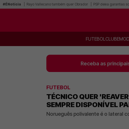
#ÉNotícia
Rayo Vallecano também quer Obrador
PSP deixa garantias s
FUTEBOL
CLUBE
MOD
Receba as principai
FUTEBOL
TÉCNICO QUER 'REAVER
SEMPRE DISPONÍVEL PA
Norueguês polivalente é o lateral