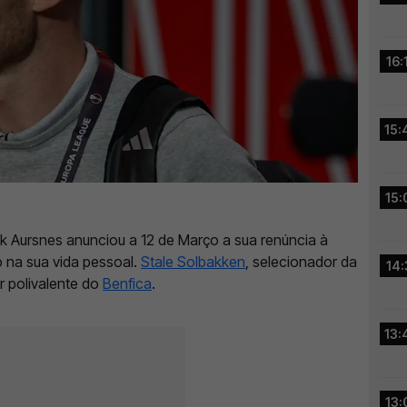
16:
15:
15:
k Aursnes anunciou a 12 de Março a sua renúncia à
 na sua vida pessoal.
Stale Solbakken
, selecionador da
14:
r polivalente do
Benfica
.
13:
13: