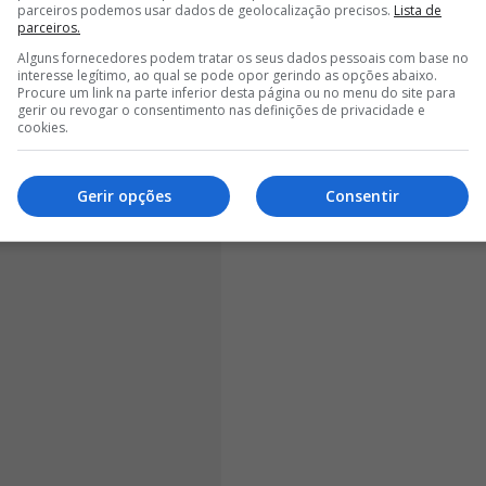
parceiros podemos usar dados de geolocalização precisos.
Lista de
r chamada que receba do craque do Benfica.
parceiros.
Alguns fornecedores podem tratar os seus dados pessoais com base no
interesse legítimo, ao qual se pode opor gerindo as opções abaixo.
Procure um link na parte inferior desta página ou no menu do site para
gerir ou revogar o consentimento nas definições de privacidade e
cookies.
Gerir opções
Consentir