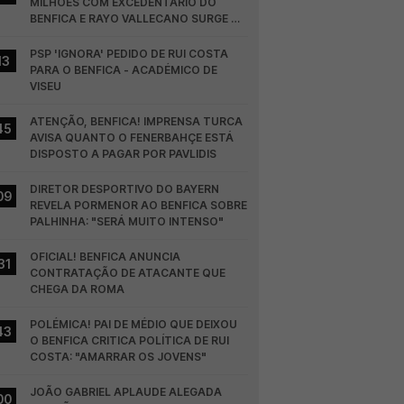
MILHÕES COM EXCEDENTÁRIO DO 
BENFICA E RAYO VALLECANO SURGE NA 
CORRIDA
PSP 'IGNORA' PEDIDO DE RUI COSTA 
13
PARA O BENFICA - ACADÉMICO DE 
VISEU
ATENÇÃO, BENFICA! IMPRENSA TURCA 
45
AVISA QUANTO O FENERBAHÇE ESTÁ 
DISPOSTO A PAGAR POR PAVLIDIS
DIRETOR DESPORTIVO DO BAYERN 
09
REVELA PORMENOR AO BENFICA SOBRE 
PALHINHA: "SERÁ MUITO INTENSO"
OFICIAL! BENFICA ANUNCIA 
31
CONTRATAÇÃO DE ATACANTE QUE 
CHEGA DA ROMA
POLÉMICA! PAI DE MÉDIO QUE DEIXOU 
43
O BENFICA CRITICA POLÍTICA DE RUI 
COSTA: "AMARRAR OS JOVENS"
JOÃO GABRIEL APLAUDE ALEGADA 
00