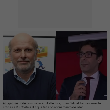
Antigo diretor de comunicação do Benfica, João Gabriel, faz novamente
26 Jul 2026 | 17:28 |
0
críticas a Rui Costa e diz que falta posicionamento de líder