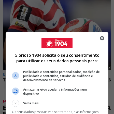
Glorioso 1904 solicita o seu consentimento
para utilizar os seus dados pessoais para:
Publicidade e conteúdos personalizados, medição de
publicidade e conteúdos, estudos de audiência e
desenvolvimento de serviços
Armazenar e/ou aceder a informações num
dispositivo
FUTEBOL
Saiba mais
EXCLUSIVO GLORIOSO 1904 - BENFICA
Os seus dados pessoais vão ser tratados, e as informações
ESTÁ DE OLHO EM GÉNIO DO