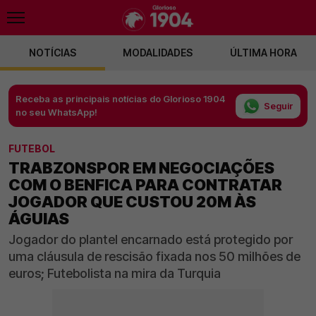
NOTÍCIAS
MODALIDADES
ÚLTIMA HORA
Receba as principais notícias do Glorioso 1904
Seguir
no seu WhatsApp!
FUTEBOL
TRABZONSPOR EM NEGOCIAÇÕES
COM O BENFICA PARA CONTRATAR
JOGADOR QUE CUSTOU 20M ÀS
ÁGUIAS
Jogador do plantel encarnado está protegido por
uma cláusula de rescisão fixada nos 50 milhões de
euros; Futebolista na mira da Turquia