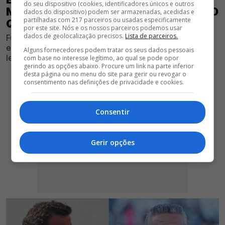
do seu dispositivo (cookies, identificadores únicos e outros
MARÍTIMO, MAS SPORTING TAMBÉM O
dados do dispositivo) podem ser armazenadas, acedidas e
partilhadas com 217 parceiros ou usadas especificamente
QUER
por este site. Nós e os nossos parceiros podemos usar
dados de geolocalização precisos.
Lista de parceiros.
Futebolista dos verde-rubros agrada à estrutura
encarnada, mas interesse de vários clubes, como os
Alguns fornecedores podem tratar os seus dados pessoais
leões, dificulta eventual negócio
com base no interesse legítimo, ao qual se pode opor
gerindo as opções abaixo. Procure um link na parte inferior
desta página ou no menu do site para gerir ou revogar o
consentimento nas definições de privacidade e cookies.
Consentir
Gerir opções