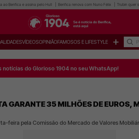
a ao Benfica e assina pelo Hull
Benfica renova com Nuno Félix
Trubin quer s
+
ALIDADES
VÍDEOS
OPINIÃO
FAMOSOS E LIFESTYLE
s notícias do Glorioso 1904 no seu WhatsApp!
TA GARANTE 35 MILHÕES DE EUROS, 
rta-feira pela Comissão do Mercado de Valores Mobili