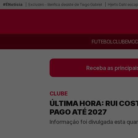
#ÉNotícia
Exclusivo - Benfica desiste de Tiago Gabriel
Hjerto Dahl escap
FUTEBOL
CLUBE
MOD
Receba as principai
CLUBE
ÚLTIMA HORA: RUI COS
PAGO ATÉ 2027
Informação foi divulgada esta qua