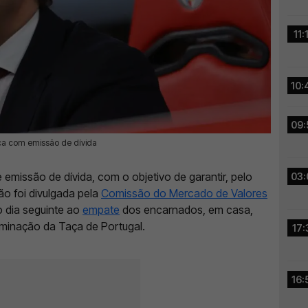
11:
10:
09:
ica com emissão de dívida
missão de dívida, com o objetivo de garantir, pelo
03:
o foi divulgada pela
Comissão do Mercado de Valores
no dia seguinte ao
empate
dos encarnados, em casa,
iminação da Taça de Portugal.
17:
16: