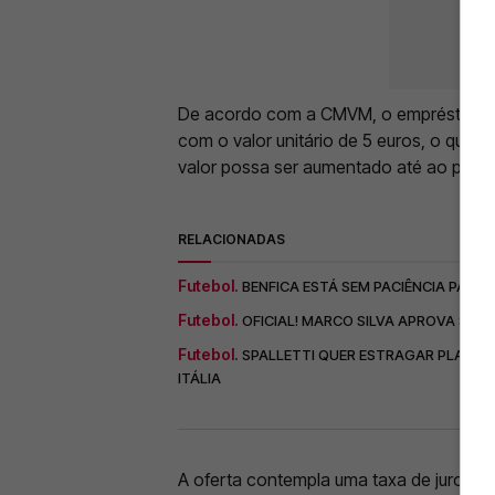
De acordo com a CMVM, o empréstimo 20
com o valor unitário de 5 euros, o que 
valor possa ser aumentado até ao próxim
RELACIONADAS
Futebol.
BENFICA ESTÁ SEM PACIÊNCIA PARA 
Futebol.
OFICIAL! MARCO SILVA APROVA SAÍD
Futebol.
SPALLETTI QUER ESTRAGAR PLANOS 
ITÁLIA
A oferta contempla uma taxa de juro fix