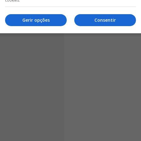
cookies.
rtante recordar que o atual mandato de
Rui Costa
no
ando ainda confirmada a sua continuidade no emblema
Gerir opções
Consentir