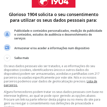
Glorioso 1904 solicita o seu consentimento
para utilizar os seus dados pessoais para:
24-2027 emitirá até sete milhões de obrigações,
perfaz os 35 milhões de euros pretendidos, embora esse
Publicidade e conteúdos personalizados, medição de publicidade
e conteúdos, estudos de audiência e desenvolvimento de
o dia 17 de abril.
serviços
Armazenar e/ou aceder a informações num dispositivo
Saiba mais
ARRUACEIROS E DEIXA AVISO SÉRIO AOS ADEPTOS
Os seus dados pessoais vão ser tratados, e as informações do seu
A DE MÉDIO DO BENFICA PARA GUIMARÃES
dispositivo (cookies, identificadores únicos e outros dados do
dispositivo) podem ser armazenadas, acedidas e partilhadas com 217
DE MARCO SILVA E PRETENDE LEVAR ALVO DO BENFICA PARA
parceiros ou usadas especificamente por este site. Nós e os nossos
parceiros podemos usar dados de geolocalização precisos.
Lista de
parceiros.
Alguns fornecedores podem tratar os seus dados pessoais com base no
<
>
interesse legítimo, ao qual se pode opor gerindo as opções abaixo.
Procure um link na parte inferior desta página ou no menu do site para
a bruta de 5,1%, sendo que o reembolso está previsto
gerir ou revogar o consentimento nas definições de privacidade e