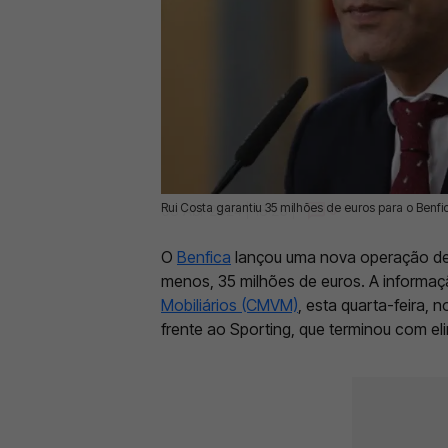
Rui Costa garantiu 35 milhões de euros para o Benf
03 Abr 2024 | 18:26 |
0
O
Benfica
lançou uma nova operação de e
menos, 35 milhões de euros. A informaçã
Mobiliários (CMVM)
, esta quarta-feira, 
frente ao Sporting, que terminou com el