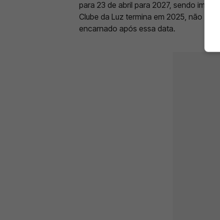
para 23 de abril para 2027, sendo impo
Clube da Luz termina em 2025, não est
encarnado após essa data.