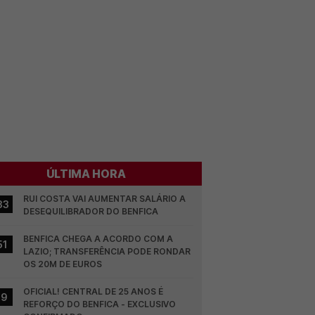
ÚLTIMA HORA
RUI COSTA VAI AUMENTAR SALÁRIO A 
33
DESEQUILIBRADOR DO BENFICA
BENFICA CHEGA A ACORDO COM A 
51
LAZIO; TRANSFERÊNCIA PODE RONDAR 
OS 20M DE EUROS
OFICIAL! CENTRAL DE 25 ANOS É 
19
REFORÇO DO BENFICA - EXCLUSIVO 