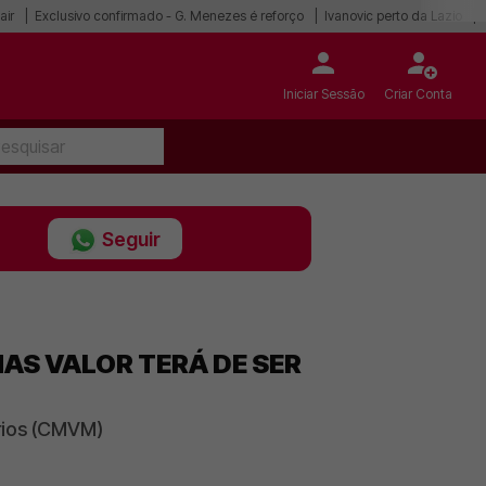
air
Exclusivo confirmado - G. Menezes é reforço
Ivanovic perto da Lazio
Iniciar Sessão
Criar Conta
Seguir
MAS VALOR TERÁ DE SER
ários (CMVM)