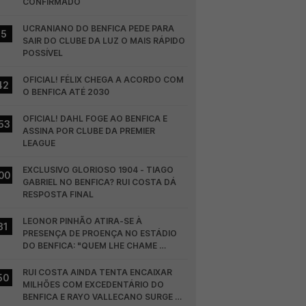
CONFIRMADO
UCRANIANO DO BENFICA PEDE PARA 
15
SAIR DO CLUBE DA LUZ O MAIS RÁPIDO 
POSSÍVEL
OFICIAL! FÉLIX CHEGA A ACORDO COM 
42
O BENFICA ATÉ 2030
OFICIAL! DAHL FOGE AO BENFICA E 
53
ASSINA POR CLUBE DA PREMIER 
LEAGUE
EXCLUSIVO GLORIOSO 1904 - TIAGO 
00
GABRIEL NO BENFICA? RUI COSTA DÁ 
RESPOSTA FINAL
LEONOR PINHÃO ATIRA-SE À 
31
PRESENÇA DE PROENÇA NO ESTÁDIO 
DO BENFICA: "QUEM LHE CHAME 
DESCARAMENTO..."
RUI COSTA AINDA TENTA ENCAIXAR 
50
MILHÕES COM EXCEDENTÁRIO DO 
BENFICA E RAYO VALLECANO SURGE NA 