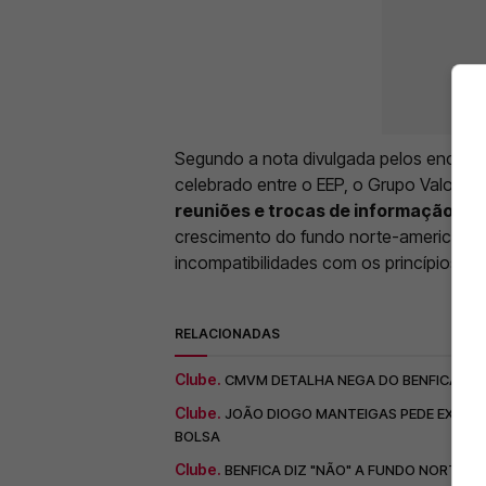
Segundo a nota divulgada pelos encarna
celebrado entre o EEP, o Grupo Valouro
reuniões e trocas de informação ent
crescimento do fundo norte-americano l
incompatibilidades com os princípios es
RELACIONADAS
Clube.
CMVM DETALHA NEGA DO BENFICA A V
Clube.
JOÃO DIOGO MANTEIGAS PEDE EXPLICA
BOLSA
Clube.
BENFICA DIZ "NÃO" A FUNDO NORTE-