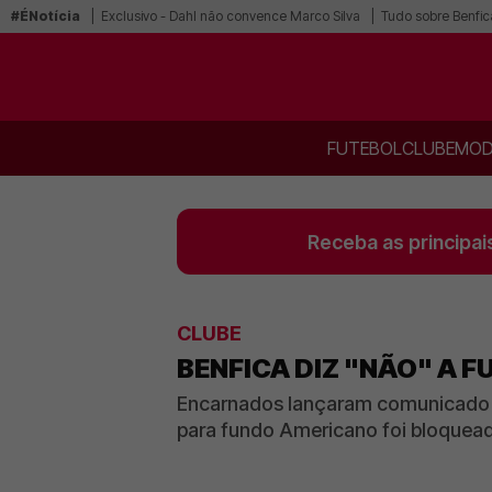
#ÉNotícia
Exclusivo - Dahl não convence Marco Silva
Tudo sobre Benfic
FUTEBOL
CLUBE
MOD
Receba as principai
CLUBE
BENFICA DIZ "NÃO" A 
Encarnados lançaram comunicado 
para fundo Americano foi bloquea