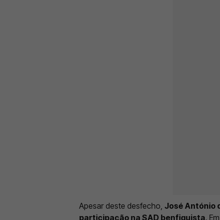
Apesar deste desfecho,
José António 
participação na SAD benfiquista
. E