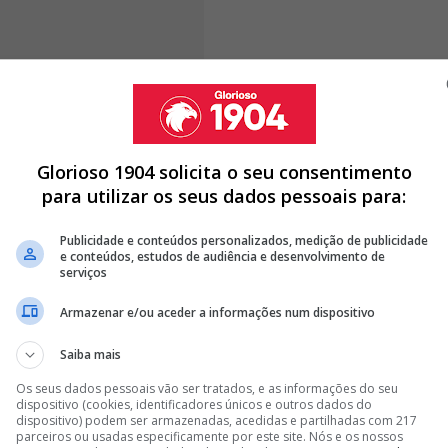
dos, durante o período previsto no pré-acordo
Glorioso 1904 solicita o seu consentimento
 e José António dos Santos,
decorreram várias
para utilizar os seus dados pessoais para:
re as partes
. No entanto, a análise ao projeto de
evou à conclusão de que poderiam existir
Publicidade e conteúdos personalizados, medição de publicidade
tatutários da
Benfica
SAD.
e conteúdos, estudos de audiência e desenvolvimento de
serviços
Armazenar e/ou aceder a informações num dispositivo
ENDA DE AÇÕES DA SAD
Saiba mais
ÇÕES A RUI COSTA E TEME SAÍDA DA SAD DO BENFICA DA
Os seus dados pessoais vão ser tratados, e as informações do seu
dispositivo (cookies, identificadores únicos e outros dados do
dispositivo) podem ser armazenadas, acedidas e partilhadas com 217
AMERICANO E REVELA MOTIVO
parceiros ou usadas especificamente por este site. Nós e os nossos