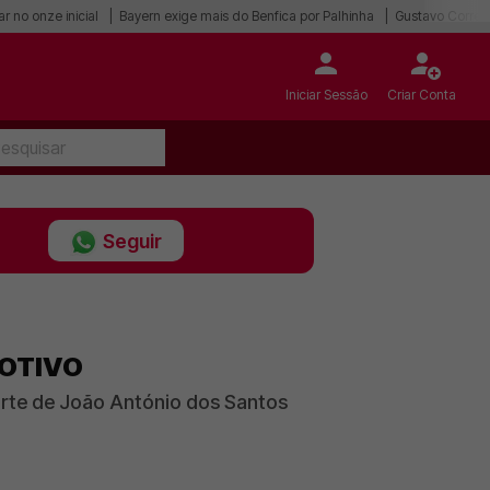
r no onze inicial
Bayern exige mais do Benfica por Palhinha
Gustavo Correia
Iniciar Sessão
Criar Conta
Seguir
MOTIVO
rte de João António dos Santos