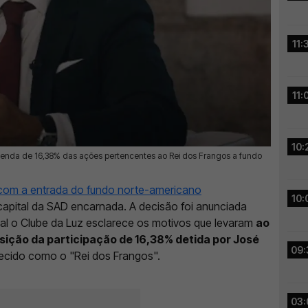
11:
11:
10:
nda de 16,38% das ações pertencentes ao Rei dos Frangos a fundo
com a entrada do fundo norte-americano
10:
o capital da SAD encarnada. A decisão foi anunciada
ual o Clube da Luz esclarece os motivos que levaram
ao
isição da participação de 16,38% detida por José
09:
ecido como o "Rei dos Frangos".
03: