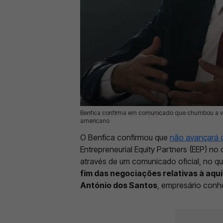
Benfica confirma em comunicado que chumbou a ve
17 Jun 2026 | 11:37 |
0
americano
O Benfica confirmou que
não avançará 
Entrepreneurial Equity Partners (EEP) n
através de um comunicado oficial, no q
fim das negociações relativas à aqu
António dos Santos
, empresário conh