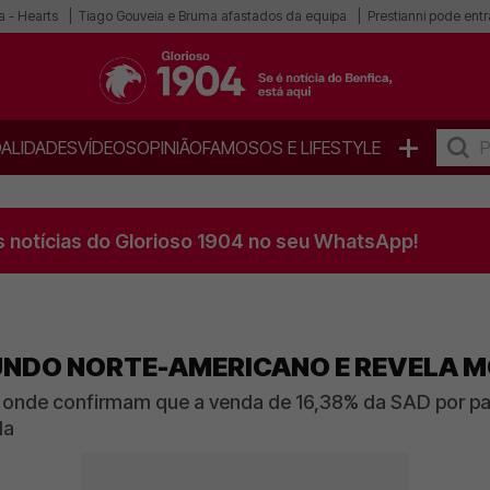
a - Hearts
Tiago Gouveia e Bruma afastados da equipa
Prestianni pode entra
+
ALIDADES
VÍDEOS
OPINIÃO
FAMOSOS E LIFESTYLE
s notícias do Glorioso 1904 no seu WhatsApp!
FUNDO NORTE-AMERICANO E REVELA 
onde confirmam que a venda de 16,38% da SAD por pa
da