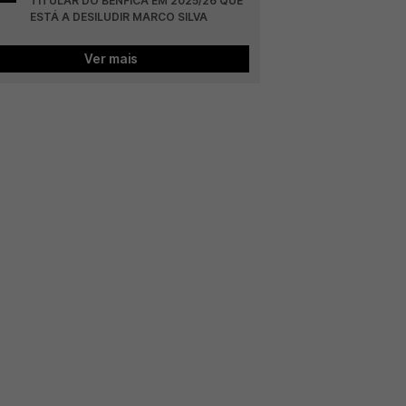
TITULAR DO BENFICA EM 2025/26 QUE 
ESTÁ A DESILUDIR MARCO SILVA
Ver mais