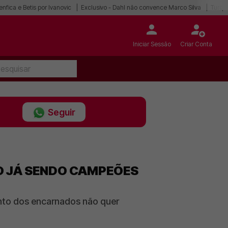
enfica e Betis por Ivanovic
Exclusivo - Dahl não convence Marco Silva
Turqu
Iniciar Sessão
Criar Conta
Seguir
MO JÁ SENDO CAMPEÕES
ento dos encarnados não quer