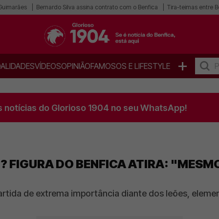
 Guimarães
Bernardo Silva assina contrato com o Benfica
Tira-teimas entre B
+
ALIDADES
VÍDEOS
OPINIÃO
FAMOSOS E LIFESTYLE
s notícias do Glorioso 1904 no seu WhatsApp!
? FIGURA DO BENFICA ATIRA: "MES
rtida de extrema importância diante dos leões, elem