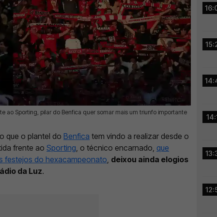
16:
15:
14:
 ao Sporting, pilar do Benfica quer somar mais um triunfo importante
14:
ho que o plantel do
Benfica
tem vindo a realizar desde o
tida frente ao
Sporting
, o técnico encarnado,
que
13:
s festejos do hexacampeonato
,
deixou ainda elogios
tádio da Luz
.
12: