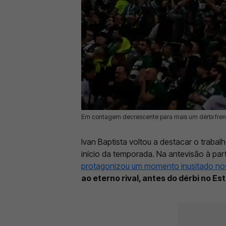
Em contagem decrescente para mais um dérbi frente
01 Mai 2026 | 11:25 |
0
Ivan Baptista voltou a destacar o trabal
início da temporada. Na antevisão à par
protagonizou um momento inusitado no
ao eterno rival, antes do dérbi no Es