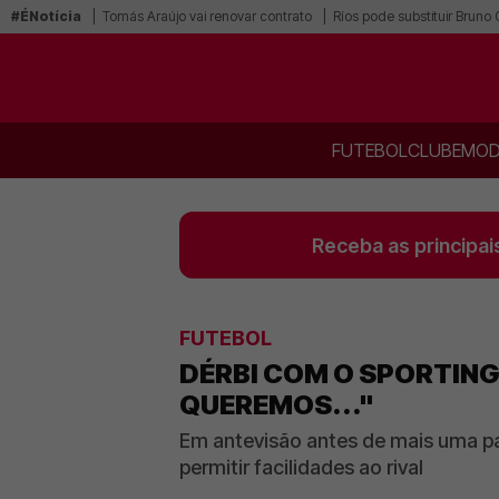
#ÉNotícia
Tomás Araújo vai renovar contrato
Ríos pode substituir Bruno
FUTEBOL
CLUBE
MOD
Receba as principai
FUTEBOL
DÉRBI COM O SPORTING
QUEREMOS..."
Em antevisão antes de mais uma pa
permitir facilidades ao rival