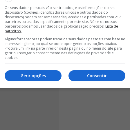
o início
. Jogámos perfeitamente o último jogo de pré-
Os seus dados pessoais vão ser tratados, e as informações do seu
 Madrid e dominámos o jogo. Os resultados assim o
dispositivo (cookies, identificadores únicos e outros dados do
ntimos da equipa era uma confiança muito grande nos
dispositivo) podem ser armazenadas, acedidas e partilhadas com 217
parceiros ou usadas especificamente por este site. Nós e os nossos
 técnica, novas ideias e as jogadoras também
parceiros podemos usar dados de geolocalização precisos.
Lista de
", destacou Ivan Baptista, na conferência de
parceiros.
Alguns fornecedores podem tratar os seus dados pessoais com base no
interesse legítimo, ao qual se pode opor gerindo as opções abaixo.
Procure um link na parte inferior desta página ou no menu do site para
gerir ou revogar o consentimento nas definições de privacidade e
cookies.
Gerir opções
Consentir