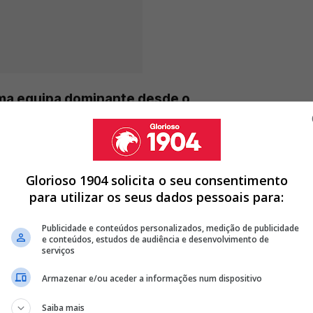
uma equipa dominante desde o
Glorioso 1904 solicita o seu consentimento
para utilizar os seus dados pessoais para:
DO BENFICA RUMA A NOVO CLUBE E DESPEDE-SE DA LUZ AOS 29
Publicidade e conteúdos personalizados, medição de publicidade
IVO GLORIOSO 1904 E RENOVA COM ANNA GASPER ATÉ...
e conteúdos, estudos de audiência e desenvolvimento de
serviços
MADO! RUI COSTA RENOVA COM MÉDIO DO BENFICA
Armazenar e/ou aceder a informações num dispositivo
<
>
Saiba mais