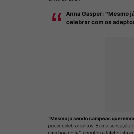
Anna Gasper: "Mesmo j
celebrar com os adepto
"
Mesmo já sendo campeãs queremos
poder celebrar juntos. É uma sensação in
uma boa noite", apontou a futebolista e