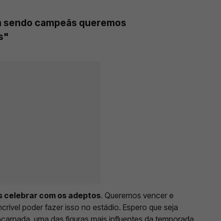
á sendo campeãs queremos
s"
 celebrar com os adeptos
. Queremos vencer e
crível poder fazer isso no estádio. Espero que seja
ncarnada, uma das figuras mais influentes da temporada