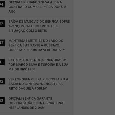
OFICIAL! BERNARDO SILVA ASSINA 
04
CONTRATO COM O BENFICA POR UM 
ANO
SAÍDA DE IVANOVIC DO BENFICA SOFRE 
27
AVANÇOS E RECUOS: PONTO DE 
SITUAÇÃO COM O BETIS
MANTEIGAS METE-SE DO LADO DO 
47
BENFICA E ATIRA-SE A GUSTAVO 
CORREIA: "DEPOIS DA VERGONHA…"
EXTREMO DO BENFICA É 'IGNORADO' 
11
POR MARCO SILVA E TURQUIA É A SUA 
MAIOR HIPÓTESE
VERTONGHEN CULPA RUI COSTA PELA 
32
SAÍDA DO BENFICA: "NUNCA TERIA 
FEITO DAQUELA FORMA"
OFICIAL! BENFICA GARANTE 
52
CONTRATAÇÃO DE INTERNACIONAL 
NEERLANDÊS DE 2,04M