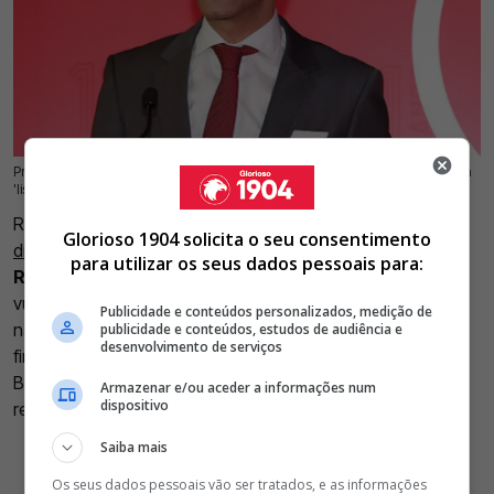
Presidente do Benfica, Rui Costa, está numa situação delicada ao entrar na
25 Jul 2026 | 11:38 |
0
'lista negra' do Banco de Portugal, após incumprimento de pagamentos
Rui Costa,
que foi embora imediatamente após a derrota
Glorioso 1904 solicita o seu consentimento
diante do St. Gallen (2-1)
,
foi incluído na Central de
para utilizar os seus dados pessoais para:
Responsabilidades de Crédito do Banco de Portugal
,
vulgarmente conhecida como a "lista negra" do regulador,
Publicidade e conteúdos personalizados, medição de
na sequência de um incumprimento relacionado com um
publicidade e conteúdos, estudos de audiência e
desenvolvimento de serviços
financiamento superior a 20 milhões de euros junto do
Banco Montepio. O caso liga-se ao empreendimento
Armazenar e/ou aceder a informações num
dispositivo
residencial de luxo Dream Living, em Carnaxide.
Saiba mais
Os seus dados pessoais vão ser tratados, e as informações