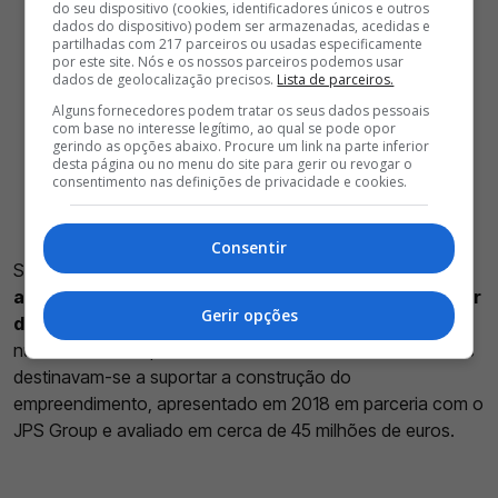
do seu dispositivo (cookies, identificadores únicos e outros
dados do dispositivo) podem ser armazenadas, acedidas e
partilhadas com 217 parceiros ou usadas especificamente
por este site. Nós e os nossos parceiros podemos usar
dados de geolocalização precisos.
Lista de parceiros.
Alguns fornecedores podem tratar os seus dados pessoais
com base no interesse legítimo, ao qual se pode opor
gerindo as opções abaixo. Procure um link na parte inferior
desta página ou no menu do site para gerir ou revogar o
consentimento nas definições de privacidade e cookies.
Consentir
Segundo o Observador, o presidente do
Benfica
é
acionista do projeto e assumiu ainda o papel de fiador
Gerir opções
de vários financiamentos concedidos pelo Montepio
,
num montante superior a 20 milhões de euros. Os créditos
destinavam-se a suportar a construção do
empreendimento, apresentado em 2018 em parceria com o
JPS Group e avaliado em cerca de 45 milhões de euros.