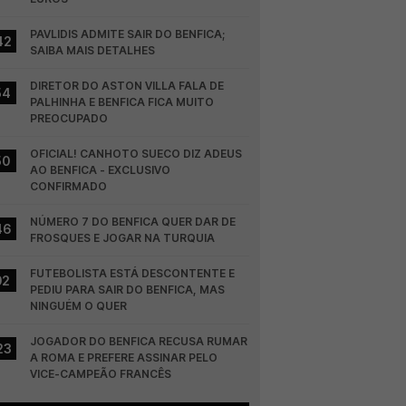
PAVLIDIS ADMITE SAIR DO BENFICA; 
42
SAIBA MAIS DETALHES
DIRETOR DO ASTON VILLA FALA DE 
54
PALHINHA E BENFICA FICA MUITO 
PREOCUPADO
OFICIAL! CANHOTO SUECO DIZ ADEUS 
50
AO BENFICA - EXCLUSIVO 
CONFIRMADO
NÚMERO 7 DO BENFICA QUER DAR DE 
46
FROSQUES E JOGAR NA TURQUIA
FUTEBOLISTA ESTÁ DESCONTENTE E 
02
PEDIU PARA SAIR DO BENFICA, MAS 
NINGUÉM O QUER
JOGADOR DO BENFICA RECUSA RUMAR 
23
A ROMA E PREFERE ASSINAR PELO 
VICE-CAMPEÃO FRANCÊS