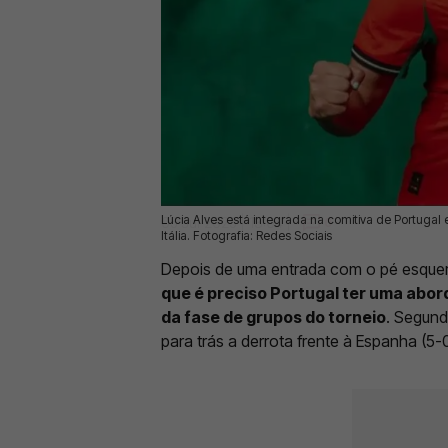
Lúcia Alves está integrada na comitiva de Portugal 
05 Jul 2025 | 13:04 |
0
Itália. Fotografia: Redes Sociais
Depois de uma entrada com o pé esquer
que é preciso Portugal ter uma abo
da fase de grupos do torneio
. Segund
para trás a derrota frente à Espanha (5-0)