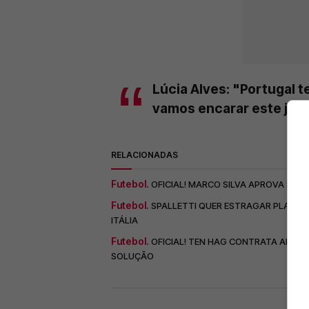
Lúcia Alves: "Portugal t
vamos encarar este jog
RELACIONADAS
Futebol.
OFICIAL! MARCO SILVA APROVA SAÍD
Futebol.
SPALLETTI QUER ESTRAGAR PLANOS 
ITÁLIA
Futebol.
OFICIAL! TEN HAG CONTRATA ALVO 
SOLUÇÃO