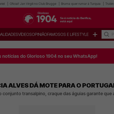
riel
Oficial! Jan Virgili no Club Brugge
Bruma quer rumar à Turquia
Trubin
+
ALIDADES
VÍDEOS
OPINIÃO
FAMOSOS E LIFESTYLE
s notícias do Glorioso 1904 no seu WhatsApp!
CIA ALVES DÁ MOTE PARA O PORTUGAL
o conjunto transalpino, craque das águias garante qu