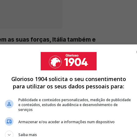
em as suas forças, Itália também e
o para ganhar"
Glorioso 1904 solicita o seu consentimento
A DE MÉDIO DO BENFICA PARA GUIMARÃES
para utilizar os seus dados pessoais para:
DE MARCO SILVA E PRETENDE LEVAR ALVO DO BENFICA PARA
Publicidade e conteúdos personalizados, medição de publicidade
e conteúdos, estudos de audiência e desenvolvimento de
DO BENFICA E OBRIGA MARCO SILVA A PROCURAR OUTRA
serviços
Armazenar e/ou aceder a informações num dispositivo
<
>
Saiba mais