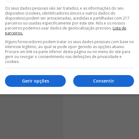
resente em Genebra, a atleta, que foi pentacampeã
Os seus dados pessoais vão ser tratados, e as informações do seu
eciso mudar a mentalidade frente às italianas: “Sabemos
dispositivo (cookies, identificadores únicos e outros dados do
dispositivo) podem ser armazenadas, acedidas e partilhadas com 217
 um jogo complicado, mas nós estamos preparados
parceiros ou usadas especificamente por este site. Nós e os nossos
mos dar nenhum jogo por garantido.
Portugal tem as
parceiros podemos usar dados de geolocalização precisos.
Lista de
parceiros.
encarar este jogo para ganhar
”.
Alguns fornecedores podem tratar os seus dados pessoais com base no
interesse legítimo, ao qual se pode opor gerindo as opções abaixo.
Procure um link na parte inferior desta página ou no menu do site para
gerir ou revogar o consentimento nas definições de privacidade e
cookies.
Gerir opções
Consentir