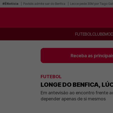
#ÉNotícia
Pavlidis admite sair do Benfica
Lecce pede 30M por Tiago Gab
FUTEBOL
CLUBE
MOD
Receba as principai
FUTEBOL
LONGE DO BENFICA, LÚ
Em antevisão ao encontro frente a
depender apenas de si mesmos