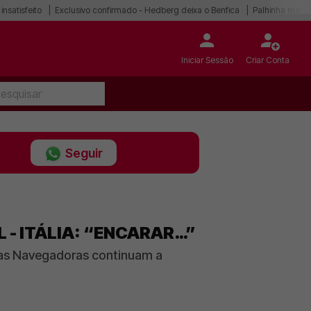
 insatisfeito
Exclusivo confirmado - Hedberg deixa o Benfica
Palhinha mais p
Iniciar Sessão
Criar Conta
Seguir
 - ITÁLIA: “ENCARAR…”
e as Navegadoras continuam a