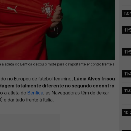
13:
11:
11:
e a atleta do Benfica deixou o mote para o importante encontro frente à
11:
do no Europeu de futebol feminino,
Lúcia Alves frisou
rdagem totalmente diferente no segundo encontro
11:
o a atleta do
Benfica
, as Navegadoras têm de deixar
 e dar tudo frente à Itália.
10: