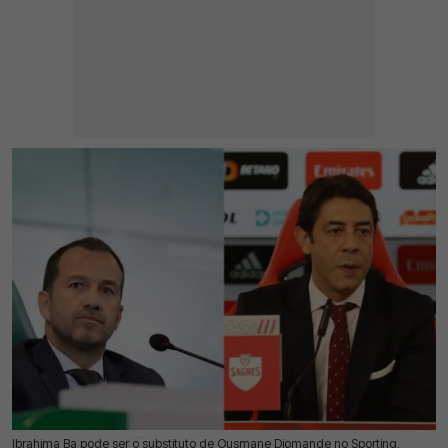
Ibrahima Ba pode ser o substituto de Ousmane Diomande no Sporting,
22 Jul 2026 | 12:38 |
0