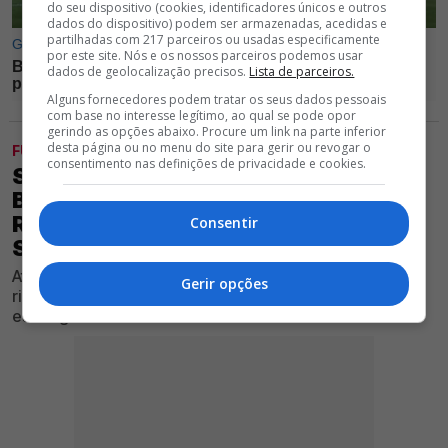
do seu dispositivo (cookies, identificadores únicos e outros
dados do dispositivo) podem ser armazenadas, acedidas e
partilhadas com 217 parceiros ou usadas especificamente
por este site. Nós e os nossos parceiros podemos usar
dados de geolocalização precisos.
Lista de parceiros.
Alguns fornecedores podem tratar os seus dados pessoais
com base no interesse legítimo, ao qual se pode opor
gerindo as opções abaixo. Procure um link na parte inferior
desta página ou no menu do site para gerir ou revogar o
FUTEBOL
consentimento nas definições de privacidade e cookies.
SPORTING TROCA VOLTAS AO
BENFICA E PODE CONTRATAR
REFORÇO DESEJADO POR MARCO
Consentir
SILVA
Atleta desejado pelo Clube encarnado pode rumar ao
Gerir opções
rival verde e branco, após transferência para o
estrangeiro ter falhado