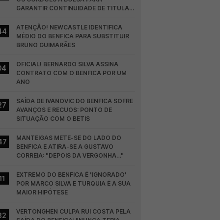
GARANTIR CONTINUIDADE DE TITULAR 
NO BENFICA
ATENÇÃO! NEWCASTLE IDENTIFICA 
44
MÉDIO DO BENFICA PARA SUBSTITUIR 
BRUNO GUIMARÃES
OFICIAL! BERNARDO SILVA ASSINA 
04
CONTRATO COM O BENFICA POR UM 
ANO
SAÍDA DE IVANOVIC DO BENFICA SOFRE 
27
AVANÇOS E RECUOS: PONTO DE 
SITUAÇÃO COM O BETIS
MANTEIGAS METE-SE DO LADO DO 
47
BENFICA E ATIRA-SE A GUSTAVO 
CORREIA: "DEPOIS DA VERGONHA…"
EXTREMO DO BENFICA É 'IGNORADO' 
11
POR MARCO SILVA E TURQUIA É A SUA 
MAIOR HIPÓTESE
VERTONGHEN CULPA RUI COSTA PELA 
32