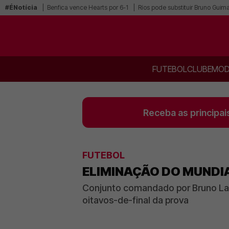
#ÉNotícia
Benfica vence Hearts por 6-1
Ríos pode substituir Bruno Guim
FUTEBOL
CLUBE
MOD
Receba as principai
FUTEBOL
ELIMINAÇÃO DO MUNDIA
Conjunto comandado por Bruno Lage
oitavos-de-final da prova