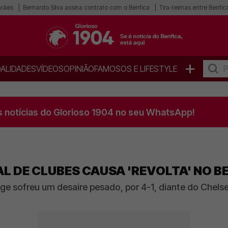
arães
Bernardo Silva assina contrato com o Benfica
Tira-teimas entre Benfica
+
ALIDADES
VÍDEOS
OPINIÃO
FAMOSOS E LIFESTYLE
s notícias do Glorioso 1904 no seu WhatsApp!
L DE CLUBES CAUSA 'REVOLTA' NO B
 sofreu um desaire pesado, por 4-1, diante do Chelse