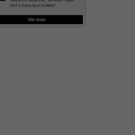
SAÍDA DO BENFICA: "NUNCA TERIA 
FEITO DAQUELA FORMA"
Ver mais