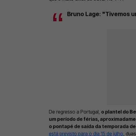
Bruno Lage: "Tivemos u
De regresso a Portugal,
o plantel do B
um período de férias, aproximadament
o pontapé de saída da temporada d
está previsto para o dia 15 de julho
, dua