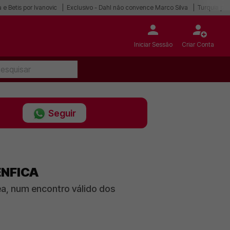
 e Betis por Ivanovic
Exclusivo - Dahl não convence Marco Silva
Turquia po
Iniciar Sessão
Criar Conta
Seguir
ENFICA
a, num encontro válido dos