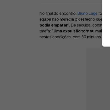
No final do encontro,
Bruno Lage
foi o 
equipa não merecia o desfecho que teve
podia empatar
”. De seguida, constatou
tarefa: “
Uma expulsão tornou muito di
nestas condições, com 30 minutos mais a