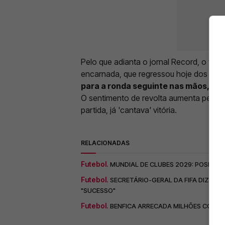
Pelo que adianta o jornal Record, o tem
encarnada, que regressou hoje dos Est
para a ronda seguinte nas mãos, min
O sentimento de revolta aumenta pelo fa
partida, já 'cantava' vitória.
RELACIONADAS
Futebol.
MUNDIAL DE CLUBES 2029: POSIÇÃO
Futebol.
SECRETÁRIO-GERAL DA FIFA DIZ QUE
"SUCESSO"
Futebol.
BENFICA ARRECADA MILHÕES COM O 