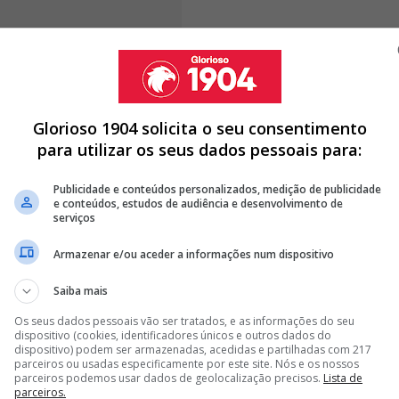
a de conversa que tem sido mais recorrente na comitiva
Glorioso 1904 solicita o seu consentimento
ados Unidos,
foi o facto de terem a qualificação
para utilizar os seus dados pessoais para:
utos antes de o Chelsea virar a partida do avesso
.
cto de o emblema londrino, durante a interrupção da
Publicidade e conteúdos personalizados, medição de publicidade
e conteúdos, estudos de audiência e desenvolvimento de
serviços
Armazenar e/ou aceder a informações num dispositivo
Saiba mais
 NO RANKING NÃO FAVORECE, MAS BENFICA AINDA LUTA
 COMPETIÇÃO EM QUE O BENFICA PARTICIPOU FOI UM
Os seus dados pessoais vão ser tratados, e as informações do seu
dispositivo (cookies, identificadores únicos e outros dados do
dispositivo) podem ser armazenadas, acedidas e partilhadas com 217
parceiros ou usadas especificamente por este site. Nós e os nossos
MUNDIAL DE CLUBES E FAZ HISTÓRIA
parceiros podemos usar dados de geolocalização precisos.
Lista de
parceiros.