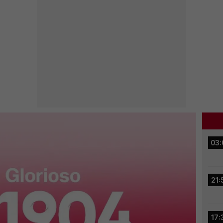
03:
21:
17: