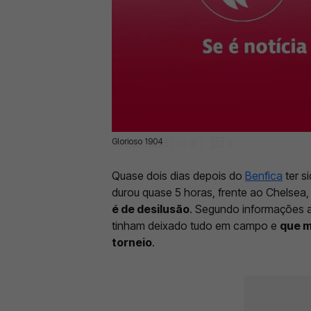
Glorioso 1904
30 Jun 2025 | 14:18 |
0
Quase dois dias depois do
Benfica
ter s
durou quase 5 horas, frente ao Chelsea
é de desilusão
. Segundo informações a
tinham deixado tudo em campo e
que m
torneio
.