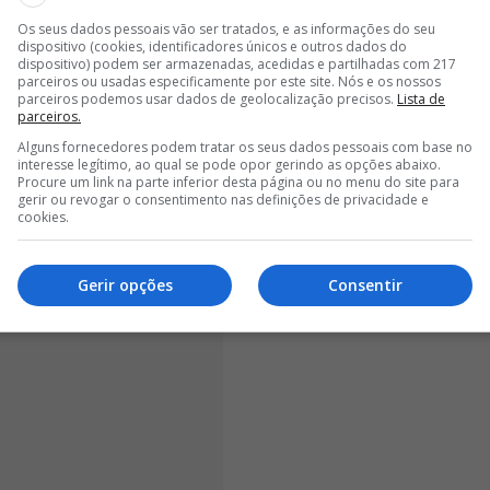
vimentação pisando o pé de Leandro Barreiro e
 o lance.
Situação difícil onde a jurisprudência
Os seus dados pessoais vão ser tratados, e as informações do seu
dispositivo (cookies, identificadores únicos e outros dados do
efende Jorge Faustino, em declarações ao Jornal
dispositivo) podem ser armazenadas, acedidas e partilhadas com 217
parceiros ou usadas especificamente por este site. Nós e os nossos
parceiros podemos usar dados de geolocalização precisos.
Lista de
parceiros.
Alguns fornecedores podem tratar os seus dados pessoais com base no
interesse legítimo, ao qual se pode opor gerindo as opções abaixo.
Procure um link na parte inferior desta página ou no menu do site para
gerir ou revogar o consentimento nas definições de privacidade e
cookies.
Gerir opções
Consentir