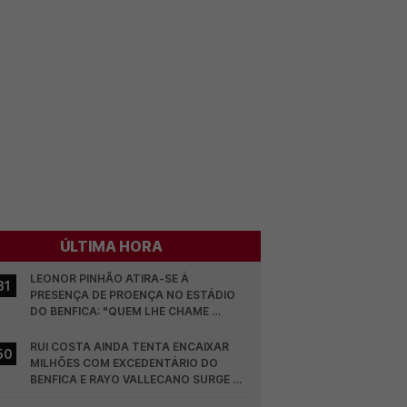
ÚLTIMA HORA
LEONOR PINHÃO ATIRA-SE À 
31
PRESENÇA DE PROENÇA NO ESTÁDIO 
DO BENFICA: "QUEM LHE CHAME 
DESCARAMENTO..."
RUI COSTA AINDA TENTA ENCAIXAR 
50
MILHÕES COM EXCEDENTÁRIO DO 
BENFICA E RAYO VALLECANO SURGE NA 
CORRIDA