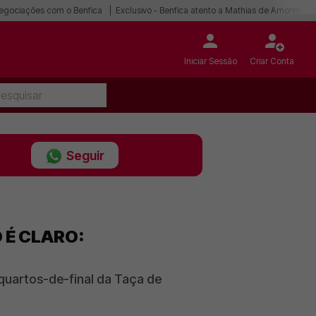
egociações com o Benfica
Exclusivo - Benfica atento a Mathias de Amorim
Iniciar Sessão
Criar Conta
Seguir
 É CLARO:
quartos-de-final da Taça de