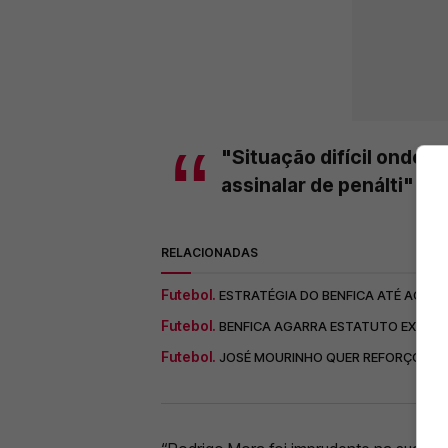
"Situação difícil onde a 
assinalar de penálti"
RELACIONADAS
Futebol.
ESTRATÉGIA DO BENFICA ATÉ AO FI
Futebol.
BENFICA AGARRA ESTATUTO EXCLUS
Futebol.
JOSÉ MOURINHO QUER REFORÇOS, M