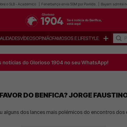
obre o SLB - Académico
Fenerbahçe envia 50M por Pavlidis
Bayern admite n
+
ALIDADES
VÍDEOS
OPINIÃO
FAMOSOS E LIFESTYLE
s notícias do Glorioso 1904 no seu WhatsApp!
FAVOR DO BENFICA? JORGE FAUSTINO
 alguns dos lances mais polémicos do encontros dos 