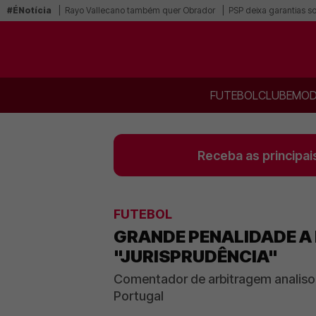
#ÉNotícia
Rayo Vallecano também quer Obrador
PSP deixa garantias s
FUTEBOL
CLUBE
MOD
Receba as principai
FUTEBOL
GRANDE PENALIDADE A 
"JURISPRUDÊNCIA"
Comentador de arbitragem analisou
Portugal