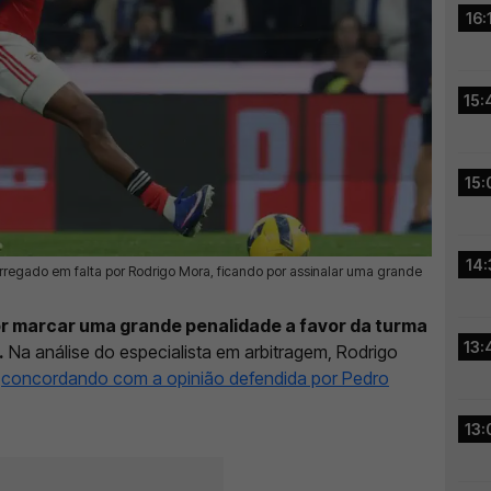
16:
15:
15:
14:
arregado em falta por Rodrigo Mora, ficando por assinalar uma grande
or marcar uma grande penalidade a favor da turma
13:
.
Na análise do especialista em arbitragem, Rodrigo
,
concordando com a opinião defendida por Pedro
13: