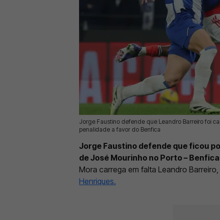
Jorge Faustino defende que Leandro Barreiro foi c
15 Jan 2026 | 10:35 |
0
penalidade a favor do Benfica
Jorge Faustino defende que ficou p
de José Mourinho no Porto – Benfica
Mora carrega em falta Leandro Barreiro
Henriques.