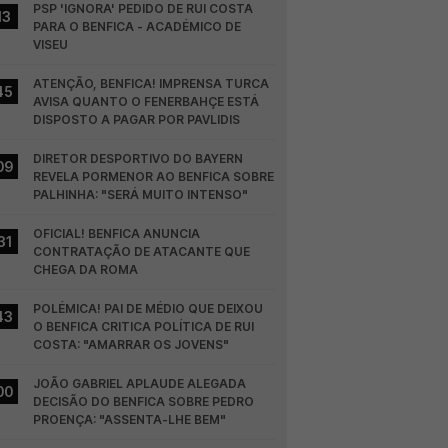
PSP 'IGNORA' PEDIDO DE RUI COSTA 
13
PARA O BENFICA - ACADÉMICO DE 
VISEU
ATENÇÃO, BENFICA! IMPRENSA TURCA 
45
AVISA QUANTO O FENERBAHÇE ESTÁ 
DISPOSTO A PAGAR POR PAVLIDIS
DIRETOR DESPORTIVO DO BAYERN 
09
REVELA PORMENOR AO BENFICA SOBRE 
PALHINHA: "SERÁ MUITO INTENSO"
OFICIAL! BENFICA ANUNCIA 
31
CONTRATAÇÃO DE ATACANTE QUE 
CHEGA DA ROMA
POLÉMICA! PAI DE MÉDIO QUE DEIXOU 
43
O BENFICA CRITICA POLÍTICA DE RUI 
COSTA: "AMARRAR OS JOVENS"
JOÃO GABRIEL APLAUDE ALEGADA 
00
DECISÃO DO BENFICA SOBRE PEDRO 
PROENÇA: "ASSENTA-LHE BEM"