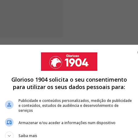
jurisprudência justificava o
Glorioso 1904 solicita o seu consentimento
para utilizar os seus dados pessoais para:
NAL DA TEMPORADA: CONFIRA OS DETALHES
Publicidade e conteúdos personalizados, medição de publicidade
IVO EM PORTUGAL: CONFIRA OS DETALHES
e conteúdos, estudos de audiência e desenvolvimento de
AS BENFICA IMPÕE CONDIÇÃO
serviços
Armazenar e/ou aceder a informações num dispositivo
<
>
Saiba mais