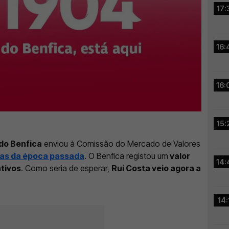
17:
16:
16:
15:
do Benfica
enviou à Comissão do Mercado de Valores
tas da época passada
. O Benfica registou um
valor
14:
ativos
. Como seria de esperar,
Rui Costa veio agora a
14: