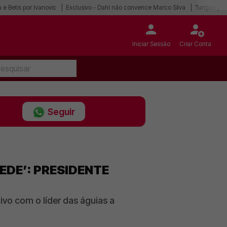
 e Betis por Ivanovic
Exclusivo - Dahl não convence Marco Silva
Turquia po
Iniciar Sessão
Criar Conta
Seguir
EDE’: PRESIDENTE
vo com o líder das águias a