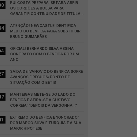
RUI COSTA PREPARA-SE PARA ABRIR 
30
OS CORDÕES À BOLSA PARA 
GARANTIR CONTINUIDADE DE TITULAR 
NO BENFICA
ATENÇÃO! NEWCASTLE IDENTIFICA 
44
MÉDIO DO BENFICA PARA SUBSTITUIR 
BRUNO GUIMARÃES
OFICIAL! BERNARDO SILVA ASSINA 
04
CONTRATO COM O BENFICA POR UM 
ANO
SAÍDA DE IVANOVIC DO BENFICA SOFRE 
27
AVANÇOS E RECUOS: PONTO DE 
SITUAÇÃO COM O BETIS
MANTEIGAS METE-SE DO LADO DO 
47
BENFICA E ATIRA-SE A GUSTAVO 
CORREIA: "DEPOIS DA VERGONHA…"
EXTREMO DO BENFICA É 'IGNORADO' 
11
POR MARCO SILVA E TURQUIA É A SUA 
MAIOR HIPÓTESE