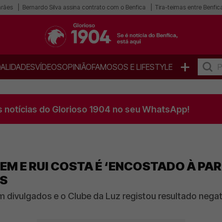
arães
Bernardo Silva assina contrato com o Benfica
Tira-teimas entre Benfica
+
ALIDADES
VÍDEOS
OPINIÃO
FAMOSOS E LIFESTYLE
s notícias do Glorioso 1904 no seu WhatsApp!
EM E RUI COSTA É ‘ENCOSTADO À PAR
'S
divulgados e o Clube da Luz registou resultado negati