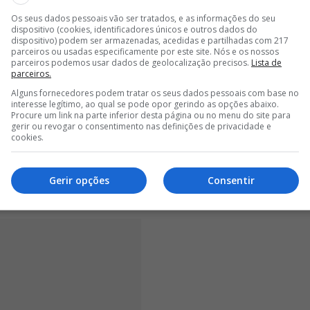
Os seus dados pessoais vão ser tratados, e as informações do seu
dispositivo (cookies, identificadores únicos e outros dados do
<
>
dispositivo) podem ser armazenadas, acedidas e partilhadas com 217
parceiros ou usadas especificamente por este site. Nós e os nossos
parceiros podemos usar dados de geolocalização precisos.
Lista de
mbição e a nossa história, temos de reconhecer que a
parceiros.
 no plano desportivo, onde tínhamos fundadas e
Alguns fornecedores podem tratar os seus dados pessoais com base no
! A vontade de ganhar, sempre, é o que nos move”,
interesse legítimo, ao qual se pode opor gerindo as opções abaixo.
Procure um link na parte inferior desta página ou no menu do site para
contentamos com menos do que títulos e troféus: só
gerir ou revogar o consentimento nas definições de privacidade e
rabalhamos apaixonada e empenhadamente, em paralelo
cookies.
re as condições para o fazer. Acresce que soubemos
de investimento que nos permite materializar esse
Gerir opções
Consentir
gia e potencia a vertente desportiva”, continuou.