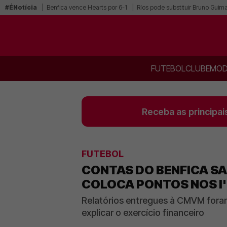
#ÉNotícia
Benfica vence Hearts por 6-1
Ríos pode substituir Bruno Guim
FUTEBOL
CLUBE
MOD
Receba as principai
FUTEBOL
CONTAS DO BENFICA SA
COLOCA PONTOS NOS I
Relatórios entregues à CMVM foram 
explicar o exercício financeiro