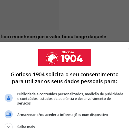
fica reconhece que o valor ficou longe daquele
 não deixou de demonstrar esperança de recuperação
es
como David Neres, João Neves, Marcos Leonardo e
 dadas
pelo Presidente para o resultado negativo,
alizadas depois do Euro 2024
.
Glorioso 1904 solicita o seu consentimento
para utilizar os seus dados pessoais para:
Publicidade e conteúdos personalizados, medição de publicidade
 E MARCO SILVA RECEBE NOTÍCIA QUE PODE MUDAR O
e conteúdos, estudos de audiência e desenvolvimento de
serviços
NA VENDA DE AÇÕES E PODE ATIVAR ARTIGO 13 DOS
Armazenar e/ou aceder a informações num dispositivo
O BENFICA E CRITICA DIREÇÃO DE RUI COSTA: "SE A SAD NÃO
Saiba mais