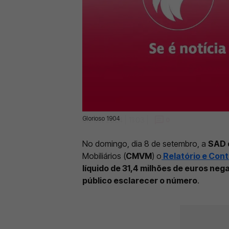
Glorioso 1904
09 Set 2024 | 11:03 |
0
No domingo, dia 8 de setembro, a
SAD 
Mobiliários (
CMVM
) o
Relatório e Con
líquido de 31,4 milhões de euros neg
público esclarecer o número
.