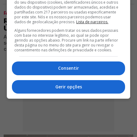
do seu dispositivo (cookies, identificadores únicos e outros
dados do dispositivo) podem ser armazenadas, acedidas e
partilhadas com 217 parceiros ou usadas especificamente
FAMOSOS & LIFESTYLE
por este site. Nós e os nossos parceiros podemos usar
REVELADA A VERDADE SOBRE O
dados de geolocalização precisos.
Lista de parceiros.
ÚLTIMO CONCERTO DOS ANJOS
Alguns fornecedores podem tratar os seus dados pessoais
com base no interesse legítimo, ao qual se pode opor
Ao que parece, as especulações que andam a circular
gerindo as opções abaixo. Procure um link na parte inferior
sobre os dois irmãos, Sérgio e Nelson Rosado, não
desta página ou no menu do site para gerir ou revogar o
correspondem totalmente à realidade
consentimento nas definições de privacidade e cookies.
Consentir
Gerir opções