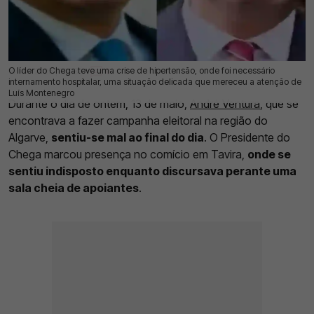
O líder do Chega teve uma crise de hipertensão, onde foi necessário
14 Mai 2025 | 16:28 |
0
internamento hospitalar, uma situação delicada que mereceu a atenção de
Luís Montenegro
Durante o dia de ontem, 13 de maio,
André Ventura
, que se
encontrava a fazer campanha eleitoral na região do
Algarve,
sentiu-se mal ao final do dia
. O Presidente do
Chega marcou presença no comício em Tavira,
onde se
sentiu indisposto enquanto discursava perante uma
sala cheia de apoiantes
.