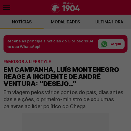
NOTÍCIAS
MODALIDADES
ÚLTIMA HORA
Receba as principais notícias do Glorioso 1904
Seguir
no seu WhatsApp!
FAMOSOS & LIFESTYLE
EM CAMPANHA, LUÍS MONTENEGRO
REAGE A INCIDENTE DE ANDRÉ
VENTURA: “DESEJO…”
Em viagem pelos vários pontos do país, dias antes
das eleições, o primeiro-ministro deixou umas
palavras ao líder político do Chega