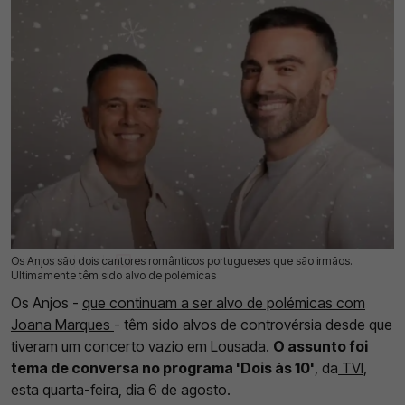
Os Anjos são dois cantores românticos portugueses que são irmãos.
06 Ago 2025 | 19:19 |
0
Ultimamente têm sido alvo de polémicas
Os Anjos -
que continuam a ser alvo de polémicas com
Joana Marques
- têm sido alvos de controvérsia desde que
tiveram um concerto vazio em Lousada.
O assunto foi
tema de conversa no programa 'Dois às 10'
, da
TVI
,
esta quarta-feira, dia 6 de agosto.