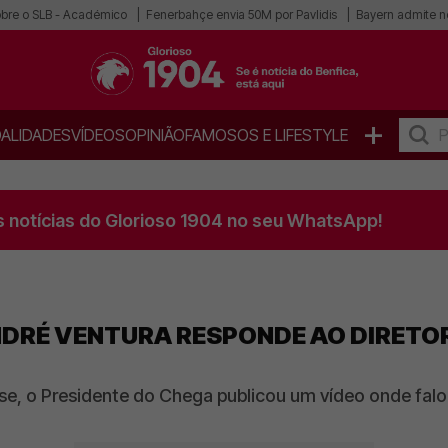
obre o SLB - Académico
Fenerbahçe envia 50M por Pavlidis
Bayern admite n
+
ALIDADES
VÍDEOS
OPINIÃO
FAMOSOS E LIFESTYLE
s notícias do Glorioso 1904 no seu WhatsApp!
NDRÉ VENTURA RESPONDE AO DIRETO
se, o Presidente do Chega publicou um vídeo onde falo