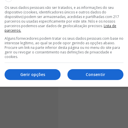
U? COMENTADOR DENUNCIA AMEAÇAS ONLINE: “NUM PAÍS…”
Os seus dados pessoais vão ser tratados, e as informações do seu
dispositivo (cookies, identificadores únicos e outros dados do
<
>
dispositivo) podem ser armazenadas, acedidas e partilhadas com 217
parceiros ou usadas especificamente por este site. Nós e os nossos
parceiros podemos usar dados de geolocalização precisos.
Lista de
 André Ventura reagiu às acusações feitas pelo diretor
parceiros.
dores e alguns políticos falarem em benefícios
Alguns fornecedores podem tratar os seus dados pessoais com base no
Eu digo-vos isto de coração, deviam passar por
interesse legítimo, ao qual se pode opor gerindo as opções abaixo.
Procure um link na parte inferior desta página ou no menu do site para
 e para sentir o que é que acontece efetivamente.
gerir ou revogar o consentimento nas definições de privacidade e
 sentir, em vez de dizerem disparates e tentarem
cookies.
or ofender
”.
Gerir opções
Consentir