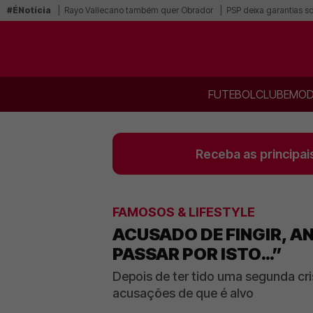
#ÉNotícia
Rayo Vallecano também quer Obrador
PSP deixa garantias s
FUTEBOL
CLUBE
MOD
Receba as principai
FAMOSOS & LIFESTYLE
ACUSADO DE FINGIR, A
PASSAR POR ISTO…”
Depois de ter tido uma segunda cri
acusações de que é alvo