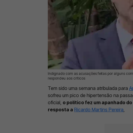
Indignado com as acusações feitas por alguns co
15 Mai 2025 | 16:45 |
0
respondeu aos críticos
Tem sido uma semana atribulada para
A
sofreu um pico de hipertensão na passa
oficial,
o político fez um apanhado do
resposta a
Ricardo Martins Pereira
,