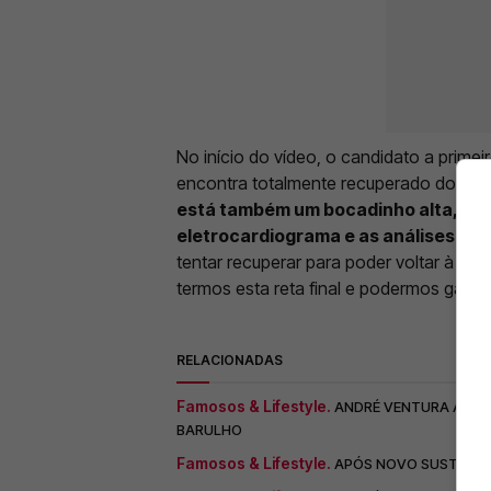
No início do vídeo, o candidato a prime
encontra totalmente recuperado do inci
está também um bocadinho alta, os v
eletrocardiograma e as análises nã
tentar recuperar para poder voltar à ca
termos esta reta final e podermos ganhar
RELACIONADAS
Famosos & Lifestyle.
ANDRÉ VENTURA ACUSA
BARULHO
Famosos & Lifestyle.
APÓS NOVO SUSTO, AN