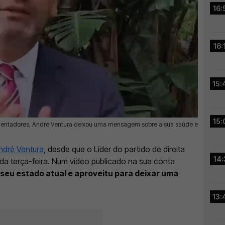
16:
16:
15:
15:
mentadores, André Ventura deixou uma mensagem sobre a sua saúde e
ndré Ventura
, desde que o Líder do partido de direita
14:
da terça-feira. Num vídeo publicado na sua conta
 seu estado atual e aproveitu para deixar uma
13: