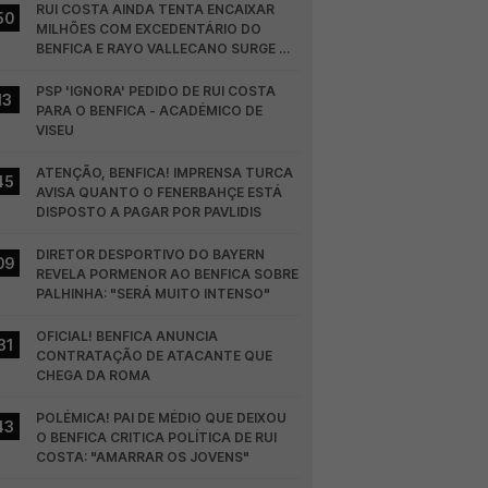
RUI COSTA AINDA TENTA ENCAIXAR 
50
MILHÕES COM EXCEDENTÁRIO DO 
BENFICA E RAYO VALLECANO SURGE NA 
CORRIDA
PSP 'IGNORA' PEDIDO DE RUI COSTA 
13
PARA O BENFICA - ACADÉMICO DE 
VISEU
ATENÇÃO, BENFICA! IMPRENSA TURCA 
45
AVISA QUANTO O FENERBAHÇE ESTÁ 
DISPOSTO A PAGAR POR PAVLIDIS
DIRETOR DESPORTIVO DO BAYERN 
09
REVELA PORMENOR AO BENFICA SOBRE 
PALHINHA: "SERÁ MUITO INTENSO"
OFICIAL! BENFICA ANUNCIA 
31
CONTRATAÇÃO DE ATACANTE QUE 
CHEGA DA ROMA
POLÉMICA! PAI DE MÉDIO QUE DEIXOU 
43
O BENFICA CRITICA POLÍTICA DE RUI 
COSTA: "AMARRAR OS JOVENS"