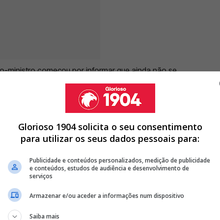
iro-ministro começou por informar que ainda não se
dente: “
Ainda não estou a 100%, a tensão ainda
alores estão bons, os valores que fizemos do
o me deixaram muito mais preocupado
. Mas estou a
mpanha com toda a força, com toda a energia, para
Glorioso 1904 solicita o seu consentimento
 isto”.
para utilizar os seus dados pessoais para:
Publicidade e conteúdos personalizados, medição de publicidade
e conteúdos, estudos de audiência e desenvolvimento de
serviços
DO DE RACISMO E EX BENFICA NÉLSON SEMEDO É METIDO AO
Armazenar e/ou aceder a informações num dispositivo
DRÉ VENTURA REAGE AO DIAGNÓSTICO: “PARECE INDICAR…”
Saiba mais