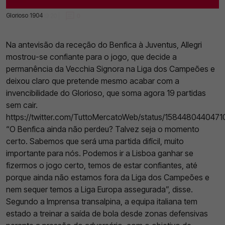
Glorioso 1904
24 Out 2022 | 19:20 |
0
Na antevisão da receção do Benfica à Juventus, Allegri
mostrou-se confiante para o jogo, que decide a
permanência da
Vecchia
Signora na Liga dos Campeões e
deixou claro que pretende mesmo acabar com a
invencibilidade do Glorioso, que soma agora 19 partidas
sem cair.
https://twitter.com/TuttoMercatoWeb/status/158448044047
“O Benfica ainda não perdeu? Talvez seja o momento
certo. Sabemos que será uma partida difícil, muito
importante para nós. Podemos ir a Lisboa ganhar se
fizermos o jogo certo, temos de estar confiantes, até
porque ainda não estamos fora da Liga dos Campeões e
nem sequer temos a Liga Europa assegurada”, disse.
Segundo a Imprensa transalpina, a equipa italiana tem
estado a treinar a saída de bola desde zonas defensivas