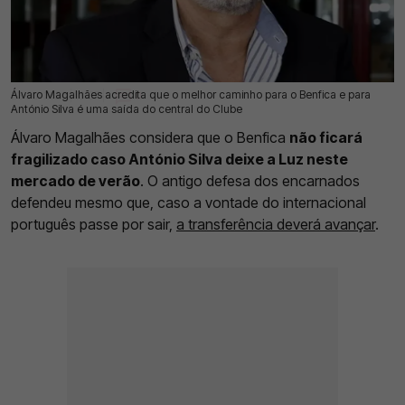
Álvaro Magalhães acredita que o melhor caminho para o Benfica e para
23 Jul 2026 | 13:37 |
0
António Silva é uma saída do central do Clube
Álvaro Magalhães considera que o Benfica
não ficará
fragilizado caso António Silva deixe a Luz neste
mercado de verão
. O antigo defesa dos encarnados
defendeu mesmo que, caso a vontade do internacional
português passe por sair,
a transferência deverá avançar
.