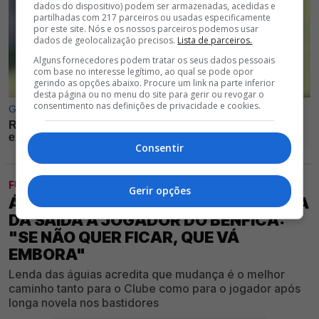
dados do dispositivo) podem ser armazenadas, acedidas e
partilhadas com 217 parceiros ou usadas especificamente
por este site. Nós e os nossos parceiros podemos usar
dados de geolocalização precisos.
Lista de parceiros.
Alguns fornecedores podem tratar os seus dados pessoais
com base no interesse legítimo, ao qual se pode opor
gerindo as opções abaixo. Procure um link na parte inferior
desta página ou no menu do site para gerir ou revogar o
consentimento nas definições de privacidade e cookies.
Consentir
FUTEBOL
Gerir opções
ÁLVARO MAGALHÃES APONTA PORTA
DA SAÍDA A JOGADOR DO BENFICA:
"SE NÃO QUER FICAR, QUE VÁ
EMBORA"
Lenda das águias acredita que mudança é o melhor
caminho tanto para o Clube como para o jogador após
longa novela nos bastidores