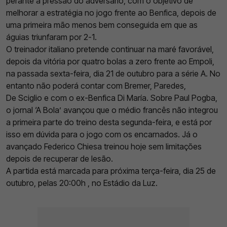
perante a pressão do adversário, com o objetivo de
melhorar a estratégia no jogo frente ao Benfica, depois de
uma primeira mão menos bem conseguida em que as
águias triunfaram por 2-1.
O treinador italiano
pretende continuar na maré favorável,
depois da vitória por quatro bolas a zero frente ao
Empoli,
na passada sexta-feira, dia 21 de outubro para a série A. No
entanto não poderá contar com Bremer, Paredes,
De
Sciglio
e com o ex-Benfica
Di
María. Sobre Paul
Pogba,
o jornal ‘A Bola’ avançou que o médio francês não integrou
a primeira parte do treino desta segunda-feira, e está por
isso em dúvida para o jogo com os encarnados. Já o
avançado Federico Chiesa treinou hoje sem limitações
depois de recuperar de lesão.
A partida está marcada para próxima terça-feira, dia 25 de
outubro, pelas 20:00h , no Estádio da Luz.