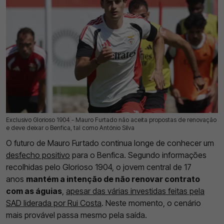
Exclusivo Glorioso 1904 - Mauro Furtado não aceita propostas de renovação
15 Jul 2026 | 03:00 |
0
e deve deixar o Benfica, tal como António Silva
O futuro de Mauro Furtado continua longe de conhecer um
desfecho positivo
para o Benfica. Segundo informações
recolhidas pelo Glorioso 1904, o jovem central de 17
anos
mantém a intenção de não renovar contrato
com as águias
,
apesar das várias investidas feitas pela
SAD liderada por Rui Costa
. Neste momento, o cenário
mais provável passa mesmo pela saída.