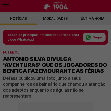
NOTÍCIAS
MODALIDADES
ÚLTIMA HORA
Receba as principais notícias do Glorioso 1904
Seguir
no seu WhatsApp!
FUTEBOL
ANTÓNIO SILVA DIVULGA
'AVENTURAS' QUE OS JOGADORES DO
BENFICA FAZEM DURANTE AS FÉRIAS
Defesa publicou uma foto junto a seus
companheiros de balneário que chamou a atenção
dos adeptos enquanto as águias não se
reapresentam