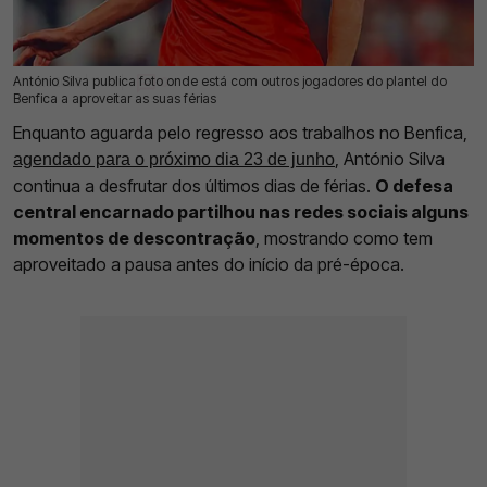
António Silva publica foto onde está com outros jogadores do plantel do
14 Jun 2026 | 11:48 |
0
Benfica a aproveitar as suas férias
Enquanto aguarda pelo regresso aos trabalhos no Benfica,
, António Silva
agendado para o próximo dia 23 de junho
continua a desfrutar dos últimos dias de férias.
O defesa
central encarnado partilhou nas redes sociais alguns
momentos de descontração
, mostrando como tem
aproveitado a pausa antes do início da pré-época.